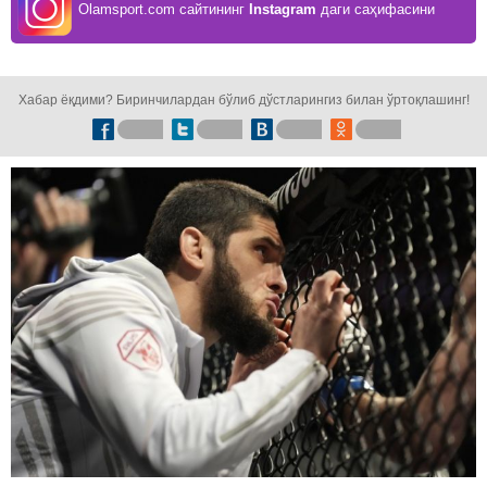
Olamsport.com сайтининг
Instagram
даги саҳифасини
кузатинг!
Хабар ёқдими? Биринчилардан бўлиб дўстларингиз билан ўртоқлашинг!