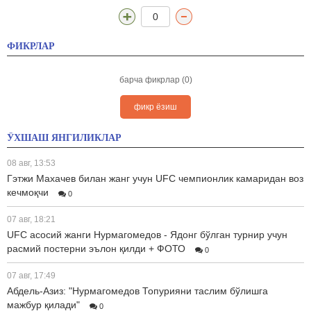
0
ФИКРЛАР
барча фикрлар (0)
фикр ёзиш
ЎХШАШ ЯНГИЛИКЛАР
08 авг, 13:53
Гэтжи Махачев билан жанг учун UFC чемпионлик камаридан воз
кечмоқчи
0
07 авг, 18:21
UFC асосий жанги Нурмагомедов - Ядонг бўлган турнир учун
расмий постерни эълон қилди + ФОТО
0
07 авг, 17:49
Абдель-Азиз: "Нурмагомедов Топурияни таслим бўлишга
мажбур қилади"
0