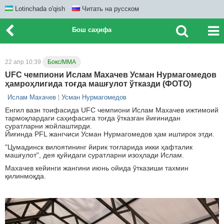
Lotinchada o'qish
Читать на русском
Бош саҳифа
22 апр 10:39
Бокс/ММА
UFC чемпиони Ислам Махачев Усман Нурмагомедов
ҳамроҳлигида тоғда машғулот ўтказди (ФОТО)
Ислам Махачев
Усман Нурмагомедов
Енгил вазн тоифасида UFC чемпиони Ислам Махачев ижтимоий
тармоқлардаги саҳифасига тоғда ўтказган йиғинидан
суратларни жойлаштирди.
Йиғинда PFL жангчиси Усман Нурмагомедов ҳам иштирок этди.
"Цумадинск вилоятининг йирик тоғларида икки ҳафталик
машғулот", дея қуйидаги суратларни изоҳлади Ислам.
Махачев кейинги жангини июнь ойида ўтказиши тахмин
қилинмоқда.