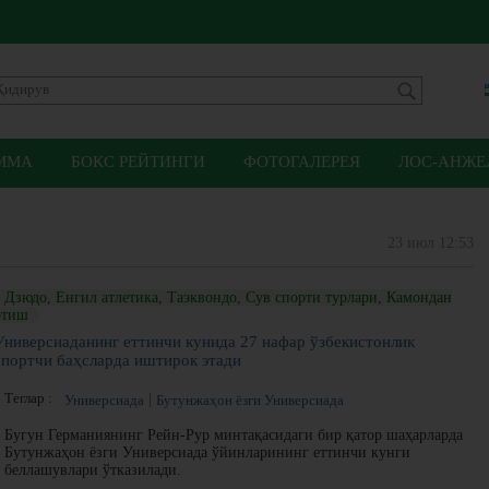
ММА
БОКС РЕЙТИНГИ
ФОТОГАЛЕРЕЯ
ЛОС-АНЖЕЛ
23 июл 12:53
Дзюдо, Енгил атлетика, Таэквондо, Сув спорти турлари, Камондан
отиш
Универсиаданинг еттинчи кунида 27 нафар ўзбекистонлик
спортчи баҳсларда иштирок этади
Теглар :
Универсиада
Бутунжаҳон ёзги Универсиада
Бугун Германиянинг Рейн-Рур минтақасидаги бир қатор шаҳарларда
Бутунжаҳон ёзги Универсиада ўйинларининг еттинчи кунги
беллашувлари ўтказилади.