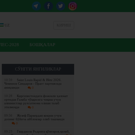
UZ
КИРИШ
ЕС-2028
БОШҚАЛАР
СЎНГГИ ЯНГИЛИКЛАР
10:59
Saint Louis Rapid & Blitz 2026.
Чемпион Синдаров - Прагг партиясида
аниқланди
0
10:28
Қирғизистондаги фожеали ҳалокат
ортидан Ғалаба чўққисига чиқиш учун
алпинистлар рухсатнома олиши талаб
этилмоқда
0
09:56
Жозеф Паркердан кокаин учун
допинг бўйича айбловлар олиб ташланди
0
09:23
Гвардиола Родрига қўнғироқ қилиб,