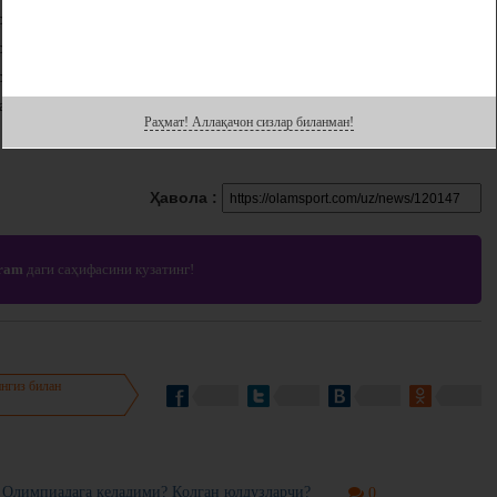
 яккалиги, саралаш): Зиёдахон Абдусатторова;
р яккалиги, саралаш): Жасмина Нурманова;
р яккалиги, саралаш): Диана Фатиҳова;
лар жамоавий, саралаш): Зиёдахон Абдусатторова, Жасмина Нурманова,
Раҳмат! Аллақачон сизлар биланман!
Ҳавола :
gram
даги саҳифасини кузатинг!
нгиз билан
 Олимпиадага келадими? Қолган юлдузларчи?
0