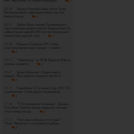
уни "Барселона"га ўтишга кўндирди
0
08:49
Чарльз Оливейра яқин дўсти Алан
Насиментонинг вафотидан кейин илк бор
баёнот берди
0
08:03
Лайма Владсоннинг Германиядаги
саргузаштлари давом этяпти! Ҳамюртимиз бу
сафар ўзидан қарийб 400 поғона баланддаги
теннисчини мағлуб этди
0
19:56
Рамазон Темиров UFC собиқ
юлдузига қарши жанг қилади — манба
0
19:17
“Ливерпуль” ва ПСЖ Барколя бўйича
келиша олмаяпти
0
18:47
Брэди Махачев - Гэрри жанги
ҳақида: "Бир дарвоза олдидаги футбол"
0
18:13
Таркибида 12 та жанги бор UFC 331
турнирининг тўлиқ карди тасдиқланди
0
17:48
"У ўз имиджини бузмоқда". Даррен
Тилл Иан Гэррини аёллар ҳақидаги гаплари
учун танқид қилди
0
17:17
“Ҳеч ким клубдан устун эмас”:
“Реал” Винисиусга ультиматум қўйди
0