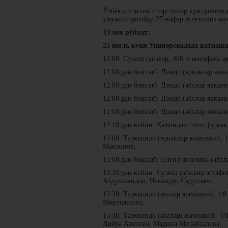
Ўзбекистонлик спортчилар кун давомида
умумий ҳисобда 27 нафар атлетимиз му
Тўлиқ рўйхат:
23 июль куни Универсиадада қатнаша
12:00. Сузиш (аёллар, 400 м масофага э
12:00 дан бошлаб: Дзюдо (эркаклар якк
12:00 дан бошлаб: Дзюдо (аёллар яккали
12:00 дан бошлаб: Дзюдо (аёллар яккали
12:00 дан бошлаб: Дзюдо (аёллар яккал
12:10 дан кейин: Камондан отиш (эрка
13:00. Таэквондо (эркаклар жамоавий,
Мавлонов;
13:00 дан бошлаб: Енгил атлетика (аёл
13:25 дан кейин: Сузиш (аралаш эстафе
Абдумажидов, Искандар Садуллаев;
13:30. Таэквондо (аёллар жамоавий, 1/
Миртожиева;
15:30. Таэквондо (аралаш жамоавий, 
Диёра Азизова, Мадина Мирабзалова;