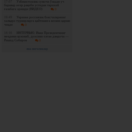
17:07
Ўзбекистонлик сумочи ўзидан уч
баравар оғир рақиби устидан тарихий
ғалабага эришди (ВИДЕО)
0
16:49
Украина россиялик боксчиларнинг
халқаро турнирларга қайтишига кескин қарши
чиқди
0
16:16
ИНТЕРВЬЮ. Икки Президентнинг
меҳрини қозониб, дуосини олган дзюдочи —
Ришод Собиров
0
яна янгиликлар