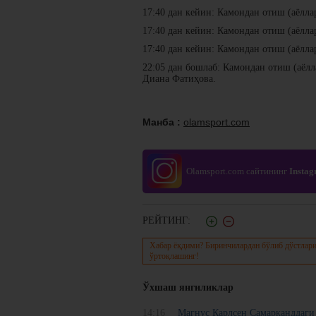
17:40 дан кейин: Камондан отиш (аёллар
17:40 дан кейин: Камондан отиш (аёлла
17:40 дан кейин: Камондан отиш (аёлла
22:05 дан бошлаб: Камондан отиш (аёл
Диана Фатиҳова.
Манба :
olamsport.com
Olamsport.com сайтининг
Insta
РЕЙТИНГ:
Хабар ёқдими? Биринчилардан бўлиб дўстлари
ўртоқлашинг!
Ўхшаш янгиликлар
14:16
Магнус Карлсен Самарқанддаги