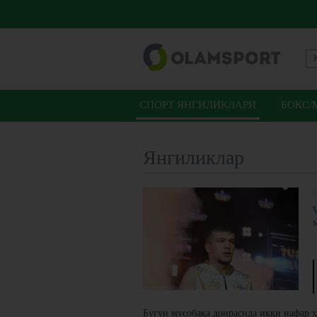
СПОРТ ЯНГИЛИКЛАРИ
БОКС/
Янгиликлар
Бугун мусобақа доирасида икки нафар