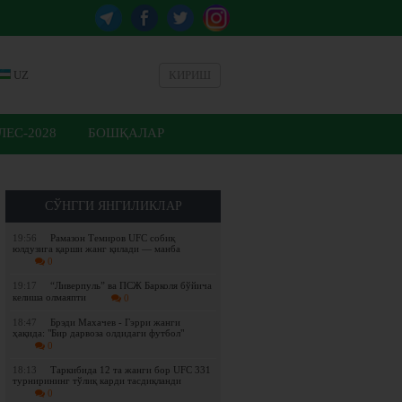
UZ
КИРИШ
ЕС-2028
БОШҚАЛАР
СЎНГГИ ЯНГИЛИКЛАР
19:56
Рамазон Темиров UFC собиқ
юлдузига қарши жанг қилади — манба
0
19:17
“Ливерпуль” ва ПСЖ Барколя бўйича
келиша олмаяпти
0
18:47
Брэди Махачев - Гэрри жанги
ҳақида: "Бир дарвоза олдидаги футбол"
0
18:13
Таркибида 12 та жанги бор UFC 331
турнирининг тўлиқ карди тасдиқланди
0