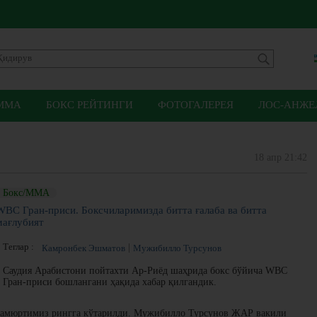
ММА
БОКС РЕЙТИНГИ
ФОТОГАЛЕРЕЯ
ЛОС-АНЖЕЛ
18 апр 21:42
Бокс/ММА
WBC Гран-приси. Боксчиларимизда битта ғалаба ва битта
мағлубият
Теглар :
Камронбек Эшматов
Мужибилло Турсунов
Саудия Арабистони пойтахти Ар-Риёд шаҳрида бокс бўйича WBC
Гран-приси бошлангани ҳақида хабар қилгандик.
 ҳамюртимиз рингга кўтарилди. Мужибилло Турсунов ЖАР вакили