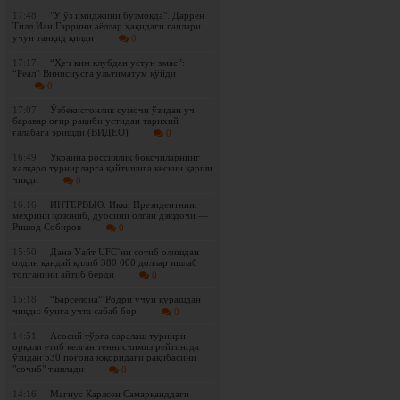
17:48
"У ўз имиджини бузмоқда". Даррен
Тилл Иан Гэррини аёллар ҳақидаги гаплари
учун танқид қилди
0
17:17
“Ҳеч ким клубдан устун эмас”:
“Реал” Винисиусга ультиматум қўйди
0
17:07
Ўзбекистонлик сумочи ўзидан уч
баравар оғир рақиби устидан тарихий
ғалабага эришди (ВИДЕО)
0
16:49
Украина россиялик боксчиларнинг
халқаро турнирларга қайтишига кескин қарши
чиқди
0
16:16
ИНТЕРВЬЮ. Икки Президентнинг
меҳрини қозониб, дуосини олган дзюдочи —
Ришод Собиров
0
15:50
Дана Уайт UFC`ни сотиб олишдан
олдин қандай қилиб 380 000 доллар ишлаб
топганини айтиб берди
0
15:18
“Барселона” Родри учун курашдан
чиқди: бунга учта сабаб бор
0
14:51
Асосий тўрга саралаш турнири
орқали етиб келган теннисчимиз рейтингда
ўзидан 530 поғона юқоридаги рақибасини
"сочиб" ташлади
0
14:16
Магнус Карлсен Самарқанддаги