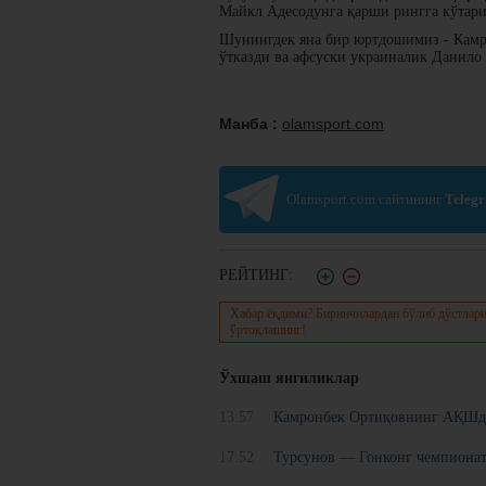
Майкл Адесодунга қарши рингга кўтарил
Шунингдек яна бир юртдошимиз - Камро
ўтказди ва афсуски украиналик Данило
Манба :
olamsport.com
Olamsport.com сайтининг
Teleg
РЕЙТИНГ:
Хабар ёқдими? Биринчилардан бўлиб дўстлари
ўртоқлашинг!
Ўхшаш янгиликлар
13:57
Камронбек Ортиқовнинг АҚШда
17:52
Турсунов — Гонконг чемпионат