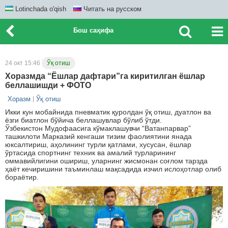
Lotinchada o'qish
Читать на русском
Бош саҳифа
24 окт 15:46
Ўқ отиш
Хоразмда “Ёшлар дафтари”га киритилган ёшлар
беллашишди + ФОТО
Хоразм
Ўқ отиш
Икки кун мобайнида пневматик қуролдан ўқ отиш, дуатлон ва
ёзги биатлон бўйича беллашувлар бўлиб ўтди.
Ўзбекистон Мудофаасига кўмаклашувчи “Ватанпарвар”
ташкилоти Марказий кенгаши тизим фаолиятини янада
юксалтириш, аҳолининг турли қатлами, хусусан, ёшлар
ўртасида спортнинг техник ва амалий турларининг
оммавийлигини ошириш, уларнинг жисмонан соғлом тарзда
ҳаёт кечиришини таъминлаш мақсадида изчил ислоҳотлар олиб
бораётир.