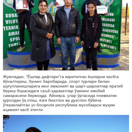
Жумладан, “Ёшлар дафтари”га киритилган ёшларни касбга
йўналтириш, бунинг баробарида, спорт турлари билан
шуғулланишларига кенг имконият ва шарт-шароитлар яратиб
бериш борасидаги саъй-ҳаракатлар ўзининг ижобий
самарасини бермоқда. Айниқса, улар ўртасида пневматик
қуролдан ўқ отиш, ёзги биатлон ва дуатлон бўйича
ўтказилаётган уч босқичли республика мусобақаси муҳим
аҳамият касб этяпти.