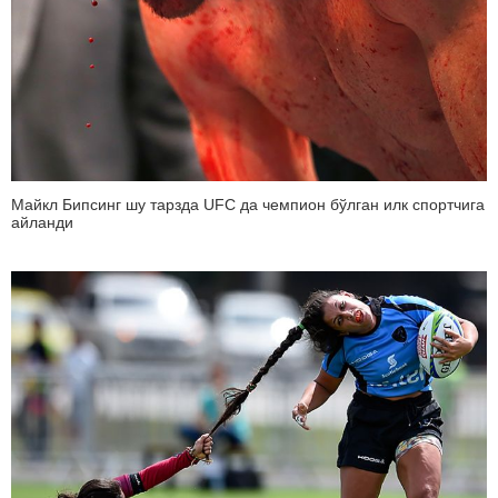
Майкл Бипсинг шу тарзда UFC да чемпион бўлган илк спортчига
айланди