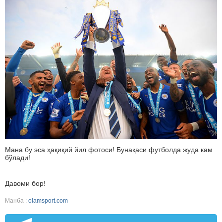
Мана бу эса ҳақиқий йил фотоси! Бунақаси футболда жуда кам
бўлади!
Давоми бор!
Манба :
olamsport.com