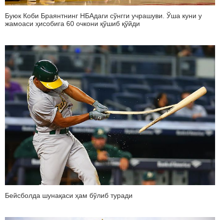
Буюк Коби Браянтнинг НБАдаги сўнгги учрашуви. Ўша куни у
жамоаси ҳисобига 60 очкони қўшиб қўйди
Бейсболда шунақаси ҳам бўлиб туради