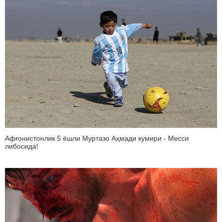
Афғонистонлик 5 ёшли Муртазо Аҳмади кумири - Месси
либосида!