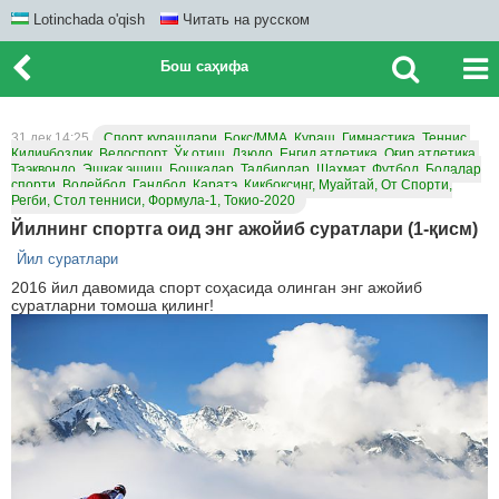
Lotinchada o'qish
Читать на русском
Бош саҳифа
31 дек 14:25
Спорт курашлари, Бокс/ММА, Кураш, Гимнастика, Теннис,
Қиличбозлик, Велоспорт, Ўқ отиш, Дзюдо, Енгил атлетика, Оғир атлетика,
Таэквондо, Эшкак эшиш, Бошқалар, Тадбирлар, Шахмат, Футбол, Болалар
спорти, Волейбол, Гандбол, Каратэ, Кикбоксинг, Муайтай, От Спорти,
Регби, Стол тенниси, Формула-1, Токио-2020
Йилнинг спортга оид энг ажойиб суратлари (1-қисм)
Йил суратлари
2016 йил давомида спорт соҳасида олинган энг ажойиб
суратларни томоша қилинг!