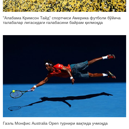
"Алабама Кримсон Тайд" спортчиси Америка футболи бўйича
талабалар лигасидаги ғалабасини байрам қилмоқда
Гаэль Монфис Australia Open турнири вақтида учмоқда