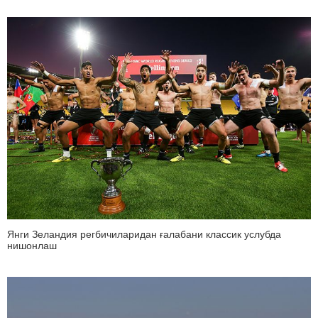
Янги Зеландия регбичиларидан ғалабани классик услубда
нишонлаш