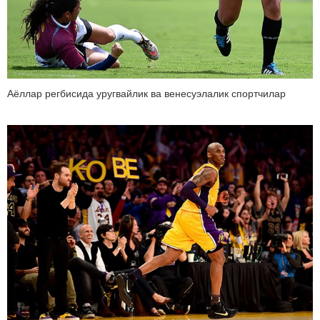
Аёллар регбисида уругвайлик ва венесуэлалик спортчилар