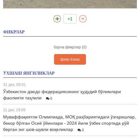
+1
ФИКРЛАР
барча фикрлар (0)
фикр ёзиш
ЎХШАШ ЯНГИЛИКЛАР
31 дек, 09:01
Ўзбекистон дзюдо федерациясининг ҳудудий бўлимлари
фаолияти таҳлили
0
11 дек, 19:06
Муваффақиятли Олимпиада, МОҚ раҳбариятидаги ўзгаришлар,
бекор бўлган Осиё ўйинлари - 2024 йили ўзбек спортида рўй
берган энг шов-шувли воқеликлар
0