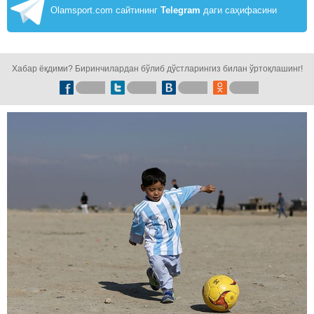
Olamsport.com сайтининг
Telegram
даги саҳифасини
кузатинг!
Хабар ёқдими? Биринчилардан бўлиб дўстларингиз билан ўртоқлашинг!