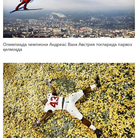
Олимпиада чемпиони Андреас Ванк Австрия тоғларида парвоз
қилмоқда