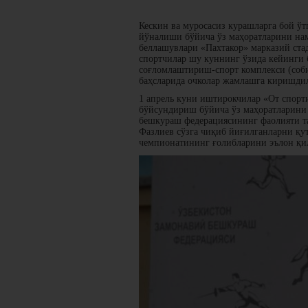
Кескин ва муросасиз курашларга бой ўт
йўналиши бўйича ўз маҳоратларини на
беллашувлари «Пахтакор» марказий ст
спортчилар шу куннинг ўзида кейинги
соғломлаштириш-спорт комплекси (соб
баҳсларида очколар жамлашга киришди
1 апрель куни иштирокчилар «От спорт
бўйсундириш бўйича ўз маҳоратларини 
бешкураш федерациясининг фаолияти т
Фазлиев сўзга чиқиб йиғилганларни қу
чемпионатининг ғолибларини эълон қи