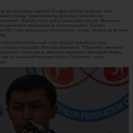
ган беллашувларда қарийиб 20 нафар атлетлар спортнинг беш
мойиш этишди. Бешкурашчилар ўртасидаги қиличбозлик
адионининг «Ёшлик» спорт залида ташкиллаштирилди. Матонатли
 беллашувларга киришдилар ва пойтахтимиздаги «Ёшлик»
иқ НБУ спорт мажмуаси)да мусобақанинг сузиш, югуриш ва ўқ отиш
лар.
и бўйича Республика олий спорт маҳорат мактаби»да отни
синовдан ўтказдилар. Мусобақа якунлангач, Ўзбекистон замонавий
ақдимотига бағишланган маросимда федерация Президенти Фарруҳ
тлади ва замонавий бешкураш бўйича Ўзбекистон 1-очиқ
лди.