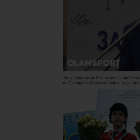
Унга кўра умумий беллашувларда Русла
ва Елезаветта Каражан бронза медалига