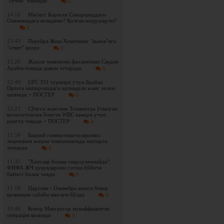
"сочиб" ташлади
0
14:16
Магнус Карлсен Самарқанддаги
Олимпиадага келадими? Қолган юлдузларчи?
0
13:43
Перейра Жош Хокитнинг "вызов"ига
"ответ" қилди
0
13:20
Жаҳон чемпиони фаолиятини Саудия
Арабистонида давом эттиради
0
12:49
UFC 331 турнири учун Брайан
Ортега иштирокидаги қизиқарли жанг эълон
қилинди + ПОСТЕР
0
12:23
Сўнгги жангини Тошкентда ўтказган
қозоғистонлик боксчи WBC камари учун
рингга чиқади + ПОСТЕР
0
11:59
Бадиий гимнастикачиларимиз
лицензион жаҳон чемпионатида иштирок
этишади
0
11:35
"Хатолар бошқа такрорланмайди".
ФИФА ЖЧ ҳуқуқларини сотиш бўйича
баёнот билан чиқди
0
11:18
Царукян - Оливейра жанги бекор
қилиниши сабаби маълум бўлди
0
10:46
Конор Макгрегор муваффақиятли
операция қилинди
0