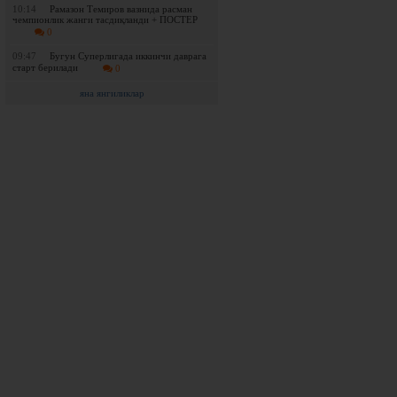
10:14
Рамазон Темиров вазнида расман
чемпионлик жанги тасдиқланди + ПОСТЕР
0
09:47
Бугун Суперлигада иккинчи даврага
старт берилади
0
яна янгиликлар