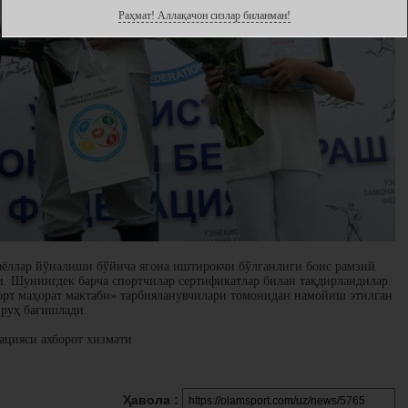
Раҳмат! Аллақачон сизлар биланман!
аёллар йўналиши бўйича ягона иштирокчи бўлганлиги боис рамзий
и. Шунингдек барча спортчилар сертификатлар билан тақдирландилар.
орт маҳорат мактаби» тарбияланувчилари томонидан намойиш этилган
 руҳ бағишлади.
ацияси ахборот хизмати
Ҳавола :