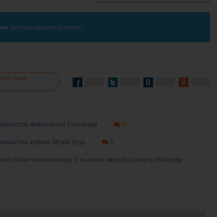
ram
даги саҳифасини кузатинг!
нгиз билан
бекистон чемпионати ўтказилди
0
бекистон кубоги бўлиб ўтди
0
из Осиё чемпионатида 2 та олтин медалга сазовор бўлишди