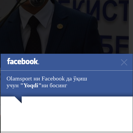
н Прохоров олтин медални қўлга киритди. Руслан Маматкулов кумуш
Olamsport ни Facebook да ўқиш
 муносиб кўрилди.
учун
"Yoqdi"
ни босинг