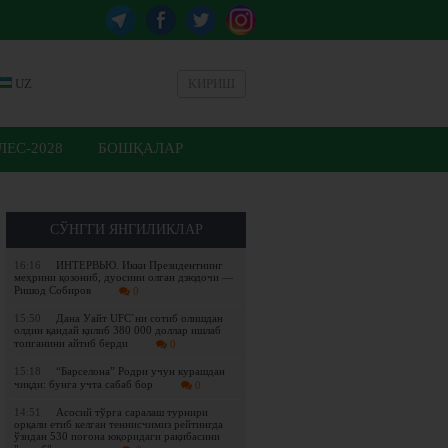
UZ
КИРИШ
ЕС-2028
БОШҚАЛАР
СЎНГГИ ЯНГИЛИКЛАР
16:16
ИНТЕРВЬЮ. Икки Президентнинг
меҳрини қозониб, дуосини олган дзюдочи —
Ришод Собиров
0
15:50
Дана Уайт UFC`ни сотиб олишдан
олдин қандай қилиб 380 000 доллар ишлаб
топганини айтиб берди
0
15:18
“Барселона” Родри учун курашдан
чиқди: бунга учта сабаб бор
0
14:51
Асосий тўрга саралаш турнири
орқали етиб келган теннисчимиз рейтингда
ўзидан 530 поғона юқоридаги рақибасини