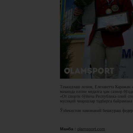
Таъкидлаш лозим, Елезаветта Каражан 
маънода олтин медалга ҳам сазвор бўлд
«От спорти бўйича Республика олий сп
мусиқий чиқишлар тадбирга байрамона
Ўзбекистон замонавий бешкураш федер
Манба :
olamsport.com