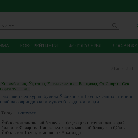
ММА
БОКС РЕЙТИНГИ
ФОТОГАЛЕРЕЯ
ЛОС-АНЖЕЛ
03 апр 13:21
Қиличбозлик, Ўқ отиш, Енгил атлетика, Бошқалар, От Спорти, Сув
спорти турлари
Замонавий бешкураш бўйича Ўзбекистон 1-очиқ чемпионатининг
ғолиб ва совриндорлари муносиб тақдирланишди
Теглар :
Бешкураш
Ўзбекистон замонавий бешкураш федерацияси томонидан жорий
йилнинг 31 март ва 1-апрел кунлари замонавий бешкураш бўйича
Ўзбекистон 1-очиқ чемпионати ўтказилди.