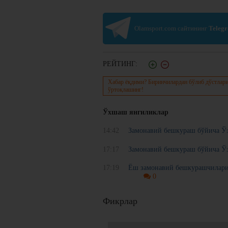
Olamsport.com сайтининг
Teleg
РЕЙТИНГ:
Хабар ёқдими? Биринчилардан бўлиб дўстлари
ўртоқлашинг!
Ўхшаш янгиликлар
14:42
Замонавий бешкураш бўйича Ўз
17:17
Замонавий бешкураш бўйича Ўз
17:19
Ёш замонавий бешкурашчиларим
0
Фикрлар