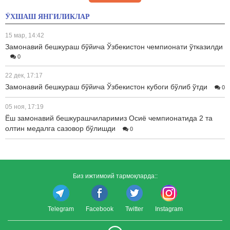
ЎХШАШ ЯНГИЛИКЛАР
15 мар, 14:42
Замонавий бешкураш бўйича Ўзбекистон чемпионати ўтказилди
0
22 дек, 17:17
Замонавий бешкураш бўйича Ўзбекистон кубоги бўлиб ўтди
0
05 ноя, 17:19
Ёш замонавий бешкурашчиларимиз Осиё чемпионатида 2 та
олтин медалга сазовор бўлишди
0
Биз ижтимоий тармоқларда::
Telegram
Facebook
Twitter
Instagram