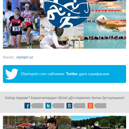
Манба :
olympic.uz
Olamsport.com сайтининг
Twitter
даги саҳифасини
кузатинг!
Хабар ёқдими? Биринчилардан бўлиб дўстларингиз билан ўртоқлашинг!