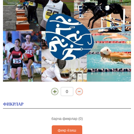
0
ФИКРЛАР
барча фикрлар (0)
фикр ёзиш