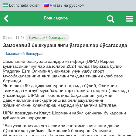
Lotinchada o'qish
Читать на русском
Бош саҳифа
01 ноя 11:48
Замонавий бешкураш
Замонавий бешкураш янги ўзгаришлар бўсағасида
Замонавий бешкураш
Замонавий бешкураш халқаро иттифоқи (UIPM) Ижроия
қўмитасининг кўплаб аъзолари 2024 йилда Парижда бўлиб
ўтадиган Ёзги Олимпия ўйинлари учун ушбу спорт
мусобақаларининг янги шаклини тақдим этишни ёқлаб овоз
беришди.
Янги шакл 90 дақиқалик турнир тарзида бўлиб, Олимпия
тизимида (мағлуб мусобақани тарк этадиган формат) шаклида
ўтказилади. UIPMнинг баёнотида баҳсларнинг умумий
давомийлигини қисқартириш ва беллашувларнинг
жўшқинлигини кучайтириш мақсади кўзлангани айтилган.
UIPM президенти Клаус Шорманн қабул қилинган бу қарорни
қуйидагича шарҳлади:
“Биз узоқ тарихига эга севимли спортимизнинг янги даври
бўсағасида турибмиз. Замонавий бешкураш Олимпия
ўйинларида даставвал беш кунлик мусобақалар тарзида ўтарди.