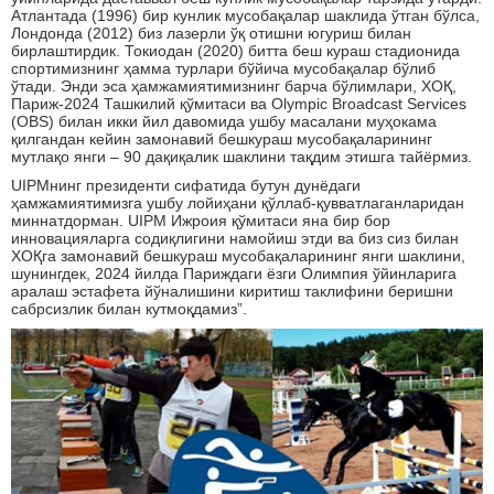
Атлантада (1996) бир кунлик мусобақалар шаклида ўтган бўлса,
Лондонда (2012) биз лазерли ўқ отишни югуриш билан
бирлаштирдик. Токиодан (2020) битта беш кураш стадионида
спортимизнинг ҳамма турлари бўйича мусобақалар бўлиб
ўтади. Энди эса ҳамжамиятимизнинг барча бўлимлари, ХОҚ,
Париж-2024 Ташкилий қўмитаси ва Olympic Broadcast Services
(OBS) билан икки йил давомида ушбу масалани муҳокама
қилгандан кейин замонавий бешкураш мусобақаларининг
мутлақо янги – 90 дақиқалик шаклини тақдим этишга тайёрмиз.
UIPMнинг президенти сифатида бутун дунёдаги
ҳамжамиятимизга ушбу лойиҳани қўллаб-қувватлаганларидан
миннатдорман. UIPM Ижроия қўмитаси яна бир бор
инновацияларга содиқлигини намойиш этди ва биз сиз билан
ХОҚга замонавий бешкураш мусобақаларининг янги шаклини,
шунингдек, 2024 йилда Париждаги ёзги Олимпия ўйинларига
аралаш эстафета йўналишини киритиш таклифини беришни
сабрсизлик билан кутмоқдамиз”.