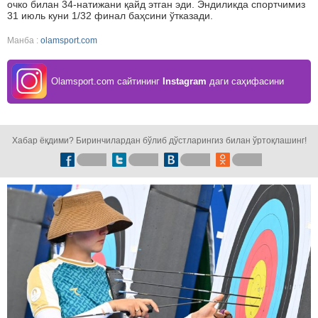
очко билан 34-натижани қайд этган эди. Эндиликда спортчимиз
31 июль куни 1/32 финал баҳсини ўтказади.
Манба :
olamsport.com
Olamsport.com сайтининг
Instagram
даги саҳифасини
кузатинг!
Хабар ёқдими? Биринчилардан бўлиб дўстларингиз билан ўртоқлашинг!