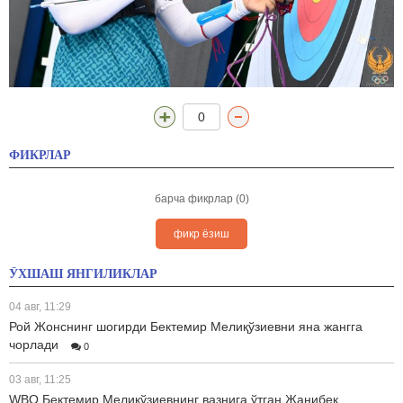
0
ФИКРЛАР
барча фикрлар (0)
фикр ёзиш
ЎХШАШ ЯНГИЛИКЛАР
04 авг, 11:29
Рой Жонснинг шогирди Бектемир Мелиқўзиевни яна жангга
чорлади
0
03 авг, 11:25
WBO Бектемир Мелиқўзиевнинг вазнига ўтган Жанибек