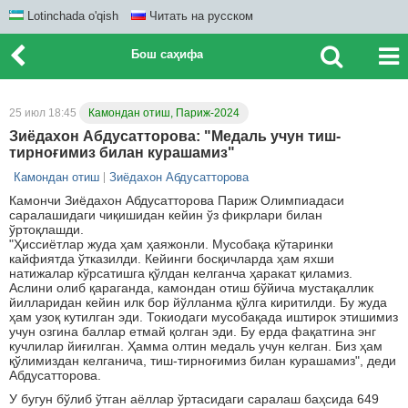
Lotinchada o'qish
Читать на русском
Бош саҳифа
25 июл 18:45
Камондан отиш, Париж-2024
Зиёдахон Абдусатторова: "Медаль учун тиш-
тирноғимиз билан курашамиз"
Камондан отиш
Зиёдахон Абдусатторова
Камончи Зиёдахон Абдусатторова Париж Олимпиадаси
саралашидаги чиқишидан кейин ўз фикрлари билан
ўртоқлашди.
"Ҳиссиётлар жуда ҳам ҳаяжонли. Мусобақа кўтаринки
кайфиятда ўтказилди. Кейинги босқичларда ҳам яхши
натижалар кўрсатишга қўлдан келганча ҳаракат қиламиз.
Аслини олиб қараганда, камондан отиш бўйича мустақаллик
йилларидан кейин илк бор йўлланма қўлга киритилди. Бу жуда
ҳам узоқ кутилган эди. Токиодаги мусобақада иштирок этишимиз
учун озгина баллар етмай қолган эди. Бу ерда фақатгина энг
кучлилар йиғилган. Ҳамма олтин медаль учун келган. Биз ҳам
қўлимиздан келганича, тиш-тирноғимиз билан курашамиз", деди
Абдусатторова.
У бугун бўлиб ўтган аёллар ўртасидаги саралаш баҳсида 649