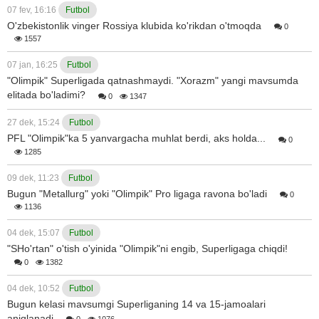
07 fev, 16:16
Futbol
O'zbekistonlik vinger Rossiya klubida ko'rikdan o'tmoqda
0
1557
07 jan, 16:25
Futbol
"Olimpik" Superligada qatnashmaydi. "Xorazm" yangi mavsumda
elitada bo'ladimi?
0
1347
27 dek, 15:24
Futbol
PFL "Olimpik"ka 5 yanvargacha muhlat berdi, aks holda...
0
1285
09 dek, 11:23
Futbol
Bugun "Metallurg" yoki "Olimpik" Pro ligaga ravona bo'ladi
0
1136
04 dek, 15:07
Futbol
"SHo'rtan" o'tish o'yinida "Olimpik"ni engib, Superligaga chiqdi!
0
1382
04 dek, 10:52
Futbol
Bugun kelasi mavsumgi Superliganing 14 va 15-jamoalari
aniqlanadi