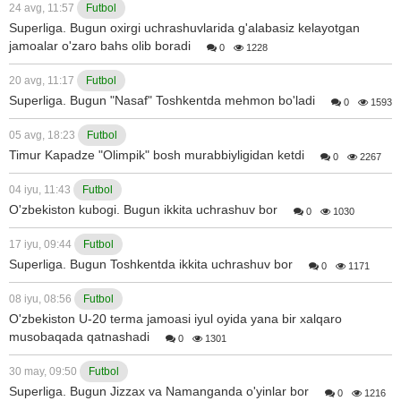
24 avg, 11:57
Futbol
Superliga. Bugun oxirgi uchrashuvlarida g'alabasiz kelayotgan
jamoalar o'zaro bahs olib boradi
0
1228
20 avg, 11:17
Futbol
Superliga. Bugun "Nasaf" Toshkentda mehmon bo'ladi
0
1593
05 avg, 18:23
Futbol
Timur Kapadze "Olimpik" bosh murabbiyligidan ketdi
0
2267
04 iyu, 11:43
Futbol
O'zbekiston kubogi. Bugun ikkita uchrashuv bor
0
1030
17 iyu, 09:44
Futbol
Superliga. Bugun Toshkentda ikkita uchrashuv bor
0
1171
08 iyu, 08:56
Futbol
O'zbekiston U-20 terma jamoasi iyul oyida yana bir xalqaro
musobaqada qatnashadi
0
1301
30 may, 09:50
Futbol
Superliga. Bugun Jizzax va Namanganda o'yinlar bor
0
1216