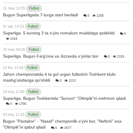
11 may, 12:05
Futbol
Bugun Superligada 7-turga start beriladi
0
1205
01 apr, 14:53
Futbol
Superliga. 5-turning 3 ta o'yini nomalum muddatga qoldirildi
0
1419
15 mar, 09:28
Futbol
Superliga. Bugun Farg'ona va Jizzaxda o'yinlar bor
0
1319
13 fev, 13:40
Futbol
Jahon chempionatida 4 ta gol urgan futbolchi Toshkent klubi
mashg'ulotlariga qo'shildi
0
1213
19 noy, 11:00
Futbol
Superliga. Bugun Toshkentda "Surxon" "Olimpik"ni mehmon qiladi
0
1756
03 noy, 11:33
Futbol
Bugun "Paxtakor" - "Nasaf" chempionlik o'yini bor, "Neftchi" esa
"Olimpik"ni qabul qiladi
0
1677