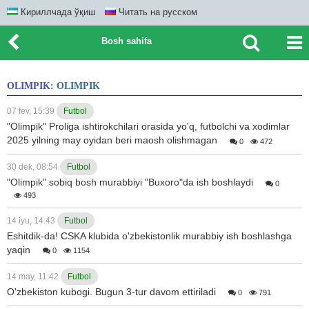
Кириллчада ўқиш
Читать на русском
Bosh sahifa
OLIMPIK:
OLIMPIK
07 fev, 15:39
Futbol
"Olimpik" Proliga ishtirokchilari orasida yo'q, futbolchi va xodimlar
2025 yilning may oyidan beri maosh olishmagan
0
472
30 dek, 08:54
Futbol
"Olimpik" sobiq bosh murabbiyi "Buxoro"da ish boshlaydi
0
493
14 iyu, 14:43
Futbol
Eshitdik-da! CSKA klubida o'zbekistonlik murabbiy ish boshlashga
yaqin
0
1154
14 may, 11:42
Futbol
O'zbekiston kubogi. Bugun 3-tur davom ettiriladi
0
791