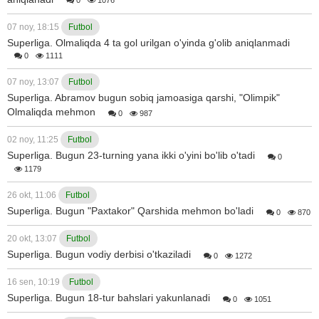
0
1076
07 noy, 18:15
Futbol
Superliga. Olmaliqda 4 ta gol urilgan o'yinda g'olib aniqlanmadi
0
1111
07 noy, 13:07
Futbol
Superliga. Abramov bugun sobiq jamoasiga qarshi, "Olimpik"
Olmaliqda mehmon
0
987
02 noy, 11:25
Futbol
Superliga. Bugun 23-turning yana ikki o'yini bo'lib o'tadi
0
1179
26 okt, 11:06
Futbol
Superliga. Bugun "Paxtakor" Qarshida mehmon bo'ladi
0
870
20 okt, 13:07
Futbol
Superliga. Bugun vodiy derbisi o'tkaziladi
0
1272
16 sen, 10:19
Futbol
Superliga. Bugun 18-tur bahslari yakunlanadi
0
1051