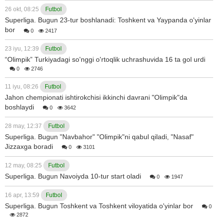
26 okt, 08:25
Futbol
Superliga. Bugun 23-tur boshlanadi: Toshkent va Yaypanda o'yinlar
bor
0
2417
23 iyu, 12:39
Futbol
“Olimpik” Turkiyadagi so'nggi o'rtoqlik uchrashuvida 16 ta gol urdi
0
2746
11 iyu, 08:26
Futbol
Jahon chempionati ishtirokchisi ikkinchi davrani "Olimpik"da
boshlaydi
0
3642
28 may, 12:37
Futbol
Superliga. Bugun "Navbahor" "Olimpik"ni qabul qiladi, "Nasaf"
Jizzaxga boradi
0
3101
12 may, 08:25
Futbol
Superliga. Bugun Navoiyda 10-tur start oladi
0
1947
16 apr, 13:59
Futbol
Superliga. Bugun Toshkent va Toshkent viloyatida o'yinlar bor
0
2872