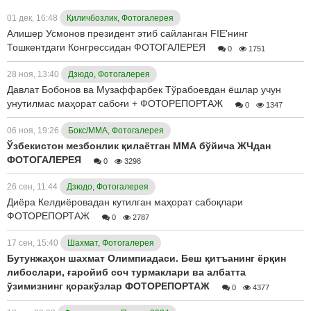
01 дек, 16:48
Қиличбозлик, Фотогалерея
Алишер Усмонов президент этиб сайланган FIE'нинг
Тошкентдаги Конгрессидан ФОТОГАЛЕРЕЯ
0
1751
28 ноя, 13:40
Дзюдо, Фотогалерея
Давлат Бобонов ва Музаффарбек Тўрабоевдан ёшлар учун
унутилмас маҳорат сабоғи + ФОТОРЕПОРТАЖ
0
1347
06 ноя, 19:26
Бокс/ММА, Фотогалерея
Ўзбекистон мезбонлик қилаётган ММА бўйича ЖЧдан
ФОТОГАЛЕРЕЯ
0
3298
26 сен, 11:44
Дзюдо, Фотогалерея
Диёра Келдиёровадан кутилган маҳорат сабоқлари
ФОТОРЕПОРТАЖ
0
2787
17 сен, 15:40
Шахмат, Фотогалерея
Бутунжаҳон шахмат Олимпиадаси. Беш қитъанинг ёрқин
либослари, ғаройиб соч турмаклари ва албатта
ўзимизнинг қоракўзлар ФОТОРЕПОРТАЖ
0
4377