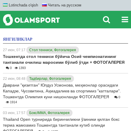
Lotinchada o'qish
Читать на русском
ЯНГИЛИКЛАР
27 июн, 07:17
Стол тенниси, Фотогалерея
Тошкентда стол тенниси бўйича Осиё чемпионатининг
тантанали очилиш маросими бўлиб ўтди + ФОТОГАЛЕРЕЯ
0
1393
22 июн, 08:48
Тадбирлар, Фотогалерея
Даврани "қизитган" Юлдуз Усмонова, меҳмонлар орасидаги
Кападзе, Чусовитина, Аҳмадалиев ва спортимиз "катталари".
Тошкентда Олимпия куни нишонланди ФОТОГАЛЕРЕЯ
0
1914
03 июн, 17:57
Бокс/ММА, Фотогалерея
Thailand Open турнирида биринчиликни ўзиники қилган бокс
терма жамоамиз Тошкентда тантанали кутиб олинди