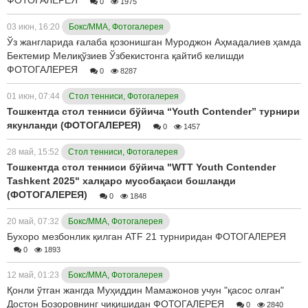
ФОТОГАЛЕРЕЯ
0
1975
03 июн, 16:20
Бокс/ММА, Фотогалерея
Ўз жангларида ғалаба қозонишган Муроджон Аҳмадалиев ҳамда
Бектемир Мелиқўзиев Ўзбекистонга қайтиб келишди
ФОТОГАЛЕРЕЯ
0
8287
01 июн, 07:44
Стол тенниси, Фотогалерея
Тошкентда стол тенниси бўйича “Youth Contender” турнири
якунланди (ФОТОГАЛЕРЕЯ)
0
1457
28 май, 15:52
Стол тенниси, Фотогалерея
Тошкентда стол тенниси бўйича "WTT Youth Contender
Tashkent 2025" халқаро мусобақаси бошланди
(ФОТОГАЛЕРЕЯ)
0
1848
20 май, 07:32
Бокс/ММА, Фотогалерея
Бухоро мезбонлик қилган ATF 21 турниридан ФОТОГАЛЕРЕЯ
0
1893
12 май, 01:23
Бокс/ММА, Фотогалерея
Қонли ўтган жангда Муҳиддин Мамажонов учун "қасос олган"
Достон Бозоровнинг чиқишидан ФОТОГАЛЕРЕЯ
0
2840