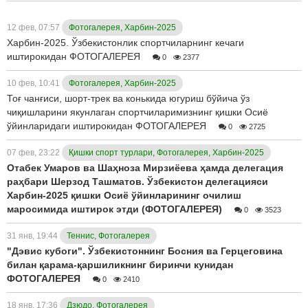
12 фев, 07:57
Фотогалерея, Харбин-2025
Харбин-2025. Ўзбекистонлик спортчиларнинг кечаги
иштирокидан ФОТОГАЛЕРЕЯ
0
2377
10 фев, 10:41
Фотогалерея, Харбин-2025
Тоғ чанғиси, шорт-трек ва конькида югуриш бўйича ўз
чиқишларини якунлаган спортчиларимизнинг қишки Осиё
ўйинларидаги иштирокидан ФОТОГАЛЕРЕЯ
0
2725
07 фев, 23:22
Қишки спорт турлари, Фотогалерея, Харбин-2025
Отабек Умаров ва Шаҳноза Мирзиёева ҳамда делегация
раҳбари Шерзод Ташматов. Ўзбекистон делегацияси
Харбин-2025 қишки Осиё ўйинларининг очилиш
маросимида иштирок этди (ФОТОГАЛЕРЕЯ)
0
3523
31 янв, 19:44
Теннис, Фотогалерея
"Дэвис кубоги". Ўзбекистоннинг Босния ва Герцеговина
билан қарама-қаршиликнинг биринчи кунидан
ФОТОГАЛЕРЕЯ
0
2410
18 янв, 17:36
Дзюдо, Фотогалерея