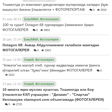
Тошкентда уч мамлакат дзюдочилари иштирокида халқаро ўқув-
машғулот йиғини ўтказиляпти + ФОТОРЕПОРТАЖ
0
2819
01 янв, 08:23
Бокс/ММА, Фотогалерея
100 та сурат! Octagon 68 турниридан ўзимизнинг ёрқин
ФОТОГАЛЕРЕЯ
0
3803
30 дек, 15:24
Бокс/ММА, Фотогалерея
Octagon 68: Анвар Абдуллаевнинг ғалабали жангидан
ФОТОГАЛЕРЕЯ
0
1953
25 дек, 12:00
Хоккей, Фотогалерея
"Алмати"ни мағлуб этиб, турнир жадвалида иккинчи ўринга
кўтарилиб олган "Ҳумо"нинг ўйинидан ФОТОГАЛЕРЕЯ
0
1022
23 дек, 12:16
Хоккей, Фотогалерея
10 мингга яқин мухлис кузатган, Тошкентда илк бор
ўтказилган КХЛ учрашуви - "Динамо" - "Спартак"
беллашуви olamsport.com объективида (ФОТОГАЛЕРЕЯ)
0
2725