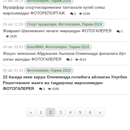
13 авг, 09:28
Фотогалерея, Париж-2024
Музаффар спортчиларимизни тантанали кутиб олиш
маросимидан ФОТОРЕПОРТАЖ
0
3199
09 авг, 12:28
Спорт курашлари, Фотогалерея, Париж-2024
Жавраил Шапиевнинг кечаги чиқишидан ФОТОГАЛЕРЕЯ
0
2035
09 авг, 03:03
Бокс/ММА, Фотогалерея, Париж-2024
Жаҳон чемпиони Абдумалик Халоков Олимпиада финалига йўл
олган жангдан ФОТОГАЛЕРЕЯ
0
4014
09 авг, 01:42
Фотогалерея, Париж-2024
22 ёшида икки карра Олимпиада ғолибига айланган Улуғбек
Рашитовнинг жанги ва тақдирлаш маросимидан
ФОТОГАЛЕРЕЯ
0
4348
«
1
2
3
4
5
6
»