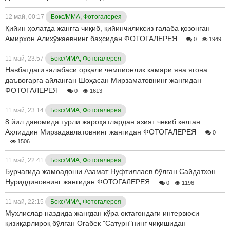
12 май, 00:17
Бокс/ММА, Фотогалерея
Қийин ҳолатда жангга чиқиб, қийинчиликсиз ғалаба қозонган
Амирхон Алихўжаевнинг баҳсидан ФОТОГАЛЕРЕЯ
0
1949
11 май, 23:57
Бокс/ММА, Фотогалерея
Навбатдаги ғалабаси орқали чемпионлик камари яна ягона
даъвогарга айланган Шоҳасан Мирзаматовнинг жангидан
ФОТОГАЛЕРЕЯ
0
1613
11 май, 23:14
Бокс/ММА, Фотогалерея
8 йил давомида турли жароҳатлардан азият чекиб келган
Аҳлиддин Мирзадавлатовнинг жангидан ФОТОГАЛЕРЕЯ
0
1506
11 май, 22:41
Бокс/ММА, Фотогалерея
Бурчагида жамоадоши Азамат Нуфтиллаев бўлган Сайдатхон
Нуриддиновнинг жангидан ФОТОГАЛЕРЕЯ
0
1196
11 май, 22:15
Бокс/ММА, Фотогалерея
Мухлислар наздида жангдан кўра октагондаги интервюси
қизиқарлироқ бўлган Оғабек "Сатурн"нинг чиқишидан