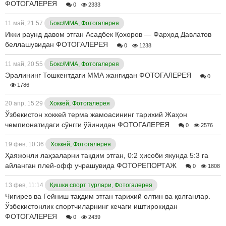
ФОТОГАЛЕРЕЯ
0
2333
11 май, 21:57
Бокс/ММА, Фотогалерея
Икки раунд давом этган Асадбек Қохоров — Фарҳод Давлатов
беллашувидан ФОТОГАЛЕРЕЯ
0
1238
11 май, 20:55
Бокс/ММА, Фотогалерея
Эралининг Тошкентдаги ММА жангидан ФОТОГАЛЕРЕЯ
0
1786
20 апр, 15:29
Хоккей, Фотогалерея
Ўзбекистон хоккей терма жамоасининг тарихий Жаҳон
чемпионатидаги сўнгги ўйинидан ФОТОГАЛЕРЕЯ
0
2576
19 фев, 10:36
Хоккей, Фотогалерея
Ҳаяжонли лаҳзаларни тақдим этган, 0:2 ҳисоби якунда 5:3 га
айланган плей-офф учрашувида ФОТОРЕПОРТАЖ
0
1808
13 фев, 11:14
Қишки спорт турлари, Фотогалерея
Чигирев ва Гейниш тақдим этган тарихий олтин ва қолганлар.
Ўзбекистонлик спортчиларнинг кечаги иштирокидан
ФОТОГАЛЕРЕЯ
0
2439