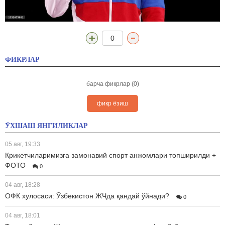
0
ФИКРЛАР
барча фикрлар (0)
фикр ёзиш
ЎХШАШ ЯНГИЛИКЛАР
05 авг, 19:33
Крикетчиларимизга замонавий спорт анжомлари топширилди +
ФОТО
0
04 авг, 18:28
ОФК хулосаси: Ўзбекистон ЖЧда қандай ўйнади?
0
04 авг, 18:01