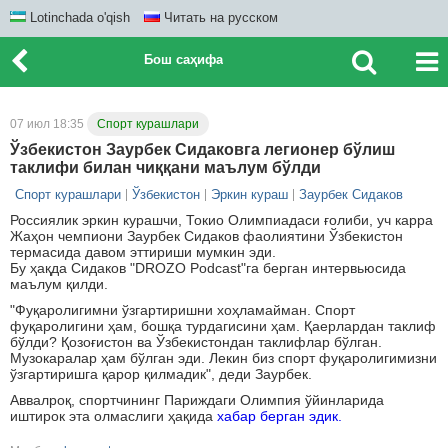
Lotinchada o'qish
Читать на русском
Бош саҳифа
07 июл 18:35
Спорт курашлари
Ўзбекистон Заурбек Сидаковга легионер бўлиш
таклифи билан чиққани маълум бўлди
Спорт курашлари
Ўзбекистон
Эркин кураш
Заурбек Сидаков
Россиялик эркин курашчи, Токио Олимпиадаси ғолиби, уч карра
Жаҳон чемпиони Заурбек Сидаков фаолиятини Ўзбекистон
термасида давом эттириши мумкин эди.
Бу ҳақда Сидаков "DROZO Podcast"га берган интервьюсида
маълум қилди.
"Фуқаролигимни ўзгартиришни хоҳламайман. Спорт
фуқаролигини ҳам, бошқа турдагисини ҳам. Қаерлардан таклиф
бўлди? Қозоғистон ва Ўзбекистондан таклифлар бўлган.
Музокаралар ҳам бўлган эди. Лекин биз спорт фуқаролигимизни
ўзгартиришга қарор қилмадик", деди Заурбек.
Аввалроқ, спортчининг Париждаги Олимпия ўйинларида
иштирок эта олмаслиги ҳақида
хабар берган эдик.