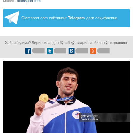
Манба :
olamsport.com
Olamsport.com сайтининг
Telegram
даги саҳифасини
кузатинг!
Хабар ёқдими? Биринчилардан бўлиб дўстларингиз билан ўртоқлашинг!