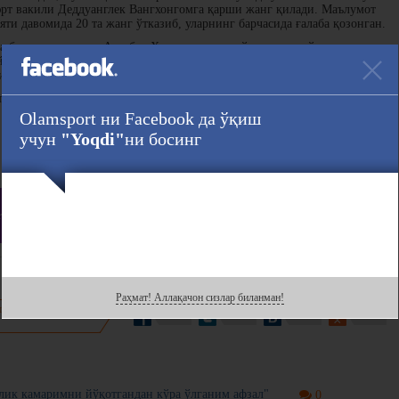
рт вакили Деддуанглек Вангхонгомга қарши жанг қилади. Маълумот
и давомида 20 та жанг ўтказиб, уларнинг барчасида ғалаба қозонган.
на бир ҳамюртимиз Авазбек Холмирзаев ҳам ўз жангини ўтказади.
а рақиб бўлади. Холмирзаев ҳисобида 11 та ғалаба ва 2 та мағлубият,
бият мавжуд.
тарт олади.
Olamsport ни Facebook да ўқиш
учун
"Yoqdi"
ни босинг
Ҳавола :
gram
даги саҳифасини кузатинг!
Раҳмат! Аллақачон сизлар биланман!
нгиз билан
лик камаримни йўқотгандан кўра ўлганим афзал"
0