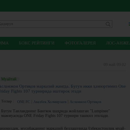
ММА
БОКС РЕЙТИНГИ
ФОТОГАЛЕРЕЯ
ЛОС-АНЖЕЛ
09 май 09:02
Муайтай
Асламжон Ортиқов марказий жангда. Бугун икки ҳамюртимиз One
Friday Fights 107 турнирида иштирок этади
Теглар :
ONE FC
Авазбек Холмирзаев
Асламжон Ортиқов
Бугун Таиланднинг Бангкок шаҳрида жойлашган "Lumpinee"
мажмуасида ONE Friday Fights 107 турнири ташкил этилади.
рганимиздек, мусобақанинг марказий беллашувида ўзбекистонлик муай-