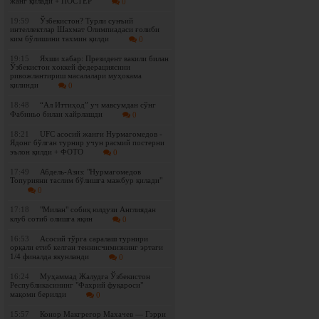
жанг қилади + ПОСТЕР
0
19:59
Ўзбекистон? Турли сунъий
интеллектлар Шахмат Олимпиадаси ғолиби
ким бўлишини тахмин қилди
0
19:15
Яхши хабар: Президент вакили билан
Ўзбекистон хоккей федерациясини
ривожлантириш масалалари муҳокама
қилинди
0
18:48
“Ал Иттиҳод” уч мавсумдан сўнг
Фабиньо билан хайрлашди
0
18:21
UFC асосий жанги Нурмагомедов -
Ядонг бўлган турнир учун расмий постерни
эълон қилди + ФОТО
0
17:49
Абдель-Азиз: "Нурмагомедов
Топурияни таслим бўлишга мажбур қилади"
0
17:18
"Милан" собиқ юлдузи Англиядан
клуб сотиб олишга яқин
0
16:53
Асосий тўрга саралаш турнири
орқали етиб келган теннисчимизнинг эртаги
1/4 финалда якунланди
0
16:24
Муҳаммад Жалудга Ўзбекистон
Республикасининг "Фахрий фуқароси"
мақоми берилди
0
15:57
Конор Макгрегор Махачев — Гэрри