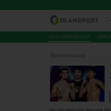
СПОРТ ЯНГИЛИКЛАРИ
БОКС/
Янгиликлар
Биз учун аҳамиятлиси, аввал хабар бе