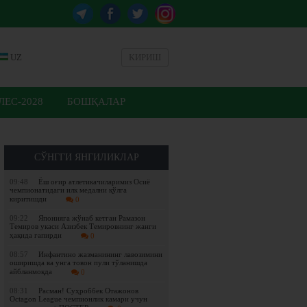
UZ
КИРИШ
ЕС-2028
БОШҚАЛАР
СЎНГГИ ЯНГИЛИКЛАР
09:48
Ёш оғир атлетикачиларимиз Осиё
чемпионатидаги илк медални қўлга
киритишди
0
09:22
Японияга жўнаб кетган Рамазон
Темиров укаси Азизбек Темировнинг жанги
ҳақида гапирди
0
08:57
Инфантино жазманининг лавозимини
оширишда ва унга товон пули тўланишда
айбланмоқда
0
08:31
Расман! Суҳроббек Отажонов
Octagon League чемпионлик камари учун