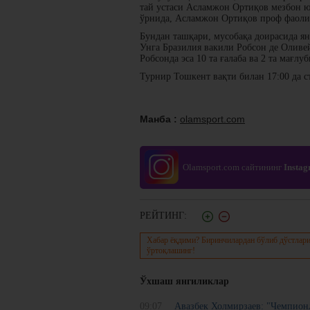
тай устаси Асламжон Ортиқов мезбон ю
ўрнида, Асламжон Ортиқов проф фаолият
Бундан ташқари, мусобақа доирасида я
Унга Бразилия вакили Робсон де Оливейр
Робсонда эса 10 та ғалаба ва 2 та мағлу
Турнир Тошкент вақти билан 17:00 да с
Манба :
olamsport.com
Olamsport.com сайтининг
Insta
РЕЙТИНГ:
Хабар ёқдими? Биринчилардан бўлиб дўстлари
ўртоқлашинг!
Ўхшаш янгиликлар
09:07
Авазбек Холмирзаев: "Чемпион