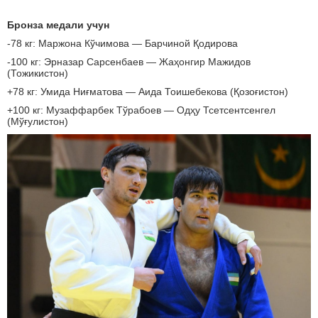
Бронза медали учун
-78 кг: Маржона Кўчимова — Барчиной Қодирова
-100 кг: Эрназар Сарсенбаев — Жаҳонгир Мажидов
(Тожикистон)
+78 кг: Умида Ниғматова — Аида Тоишебекова (Қозоғистон)
+100 кг: Музаффарбек Тўрабоев — Одҳу Тсетсентсенгел
(Мўғулистон)