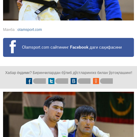
Манба :
olamsport.com
Olamsport.com сайтининг
Facebook
даги саҳифасини
кузатинг!
Хабар ёқдими? Биринчилардан бўлиб дўстларингиз билан ўртоқлашинг!