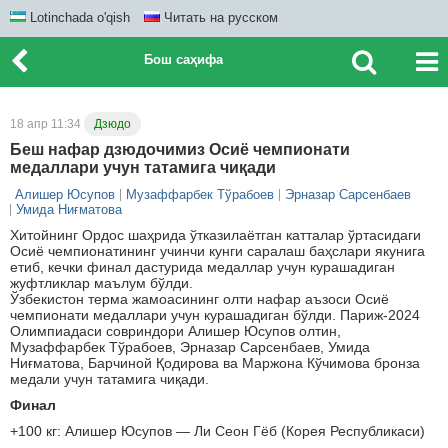
Lotinchada o'qish
Читать на русском
Бош саҳифа
18 апр 11:34
Дзюдо
Беш нафар дзюдочимиз Осиё чемпионати
медаллари учун татамига чиқади
Алишер Юсупов
Музаффарбек Тўрабоев
Эрназар Сарсенбаев
Умида Ниғматова
Хитойнинг Ордос шаҳрида ўтказилаётган катталар ўртасидаги
Осиё чемпионатининг учинчи кунги саралаш баҳслари якунига
етиб, кечки финал дастурида медаллар учун курашадиган
жуфтликлар маълум бўлди.
Ўзбекистон терма жамоасининг олти нафар аъзоси Осиё
чемпионати медаллари учун курашадиган бўлди. Париж-2024
Олимпиадаси совриндори Алишер Юсупов олтин,
Музаффарбек Тўрабоев, Эрназар Сарсенбаев, Умида
Ниғматова, Барчиной Қодирова ва Маржона Кўчимова бронза
медали учун татамига чиқади.
Финал
+100 кг: Алишер Юсупов — Ли Сеон Гёб (Корея Республикаси)