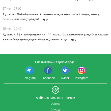
27 июл, 17:02
Тўрабек Хабибуллаев Арманистонда чемпион бўлди, яна уч
боксчимиз шоҳсупада!
0
25 июл, 20:49
Ҳумоюн Тўхтамуродовнинг 44 яшар бразилиялик рақибга қарши
жанги бир дақиқадан кўпроқ давом этди
0
Биз ижтимоий тармоқларда::
Telegram
Facebook
Twitter
Instagram
Фойдаланувчи шартномаси
Алоқа
Privacy