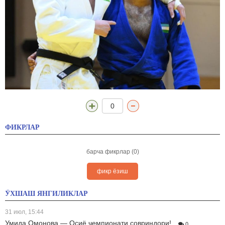
0
ФИКРЛАР
барча фикрлар (0)
фикр ёзиш
ЎХШАШ ЯНГИЛИКЛАР
31 июл, 15:44
Умида Омонова — Осиё чемпионати совриндори!
0