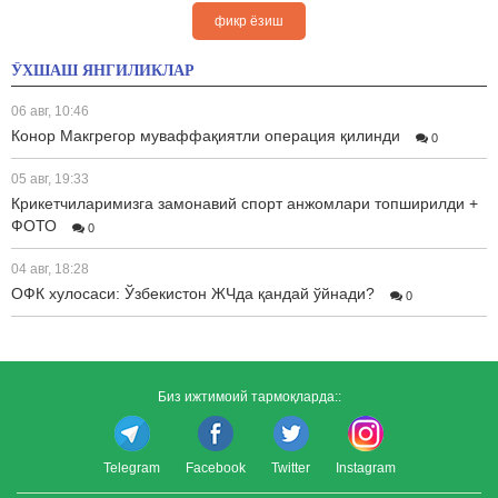
фикр ёзиш
ЎХШАШ ЯНГИЛИКЛАР
06 авг, 10:46
Конор Макгрегор муваффақиятли операция қилинди
0
05 авг, 19:33
Крикетчиларимизга замонавий спорт анжомлари топширилди +
ФОТО
0
04 авг, 18:28
ОФК хулосаси: Ўзбекистон ЖЧда қандай ўйнади?
0
Биз ижтимоий тармоқларда::
Telegram
Facebook
Twitter
Instagram