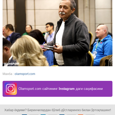
Манба :
olamsport.com
Olamsport.com сайтининг
Instagram
даги саҳифасини
кузатинг!
Хабар ёқдими? Биринчилардан бўлиб дўстларингиз билан ўртоқлашинг!