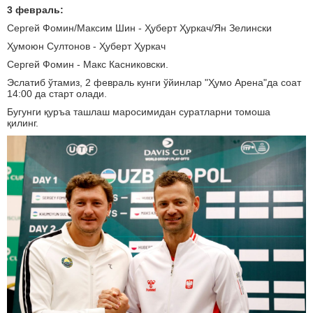
3 февраль:
Сергей Фомин/Максим Шин - Ҳуберт Ҳуркач/Ян Зелински
Ҳумоюн Султонов - Ҳуберт Ҳуркач
Сергей Фомин - Макс Касниковски.
Эслатиб ўтамиз, 2 февраль кунги ўйинлар "Ҳумо Арена"да соат
14:00 да старт олади.
Бугунги қуръа ташлаш маросимидан суратларни томоша
қилинг.