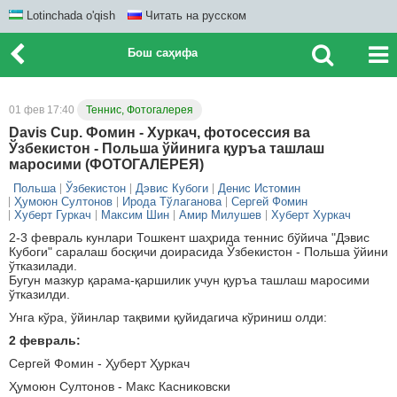
Lotinchada o'qish
Читать на русском
Бош саҳифа
01 фев 17:40
Теннис, Фотогалерея
Davis Cup. Фомин - Хуркач, фотосессия ва
Ўзбекистон - Польша ўйинига қуръа ташлаш
маросими (ФОТОГАЛЕРЕЯ)
Польша
Ўзбекистон
Дэвис Кубоги
Денис Истомин
Ҳумоюн Султонов
Ирода Тўлаганова
Сергей Фомин
Хуберт Гуркач
Максим Шин
Амир Милушев
Хуберт Хуркач
2-3 февраль кунлари Тошкент шаҳрида теннис бўйича "Дэвис
Кубоги" саралаш босқичи доирасида Ўзбекистон - Польша ўйини
ўтказилади.
Бугун мазкур қарама-қаршилик учун қуръа ташлаш маросими
ўтказилди.
Унга кўра, ўйинлар тақвими қуйидагича кўриниш олди:
2 февраль:
Сергей Фомин - Ҳуберт Ҳуркач
Ҳумоюн Султонов - Макс Касниковски