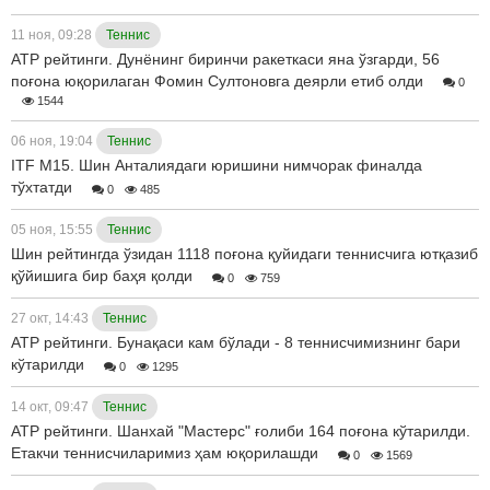
11 ноя, 09:28
Теннис
ATP рейтинги. Дунёнинг биринчи ракеткаси яна ўзгарди, 56
поғона юқорилаган Фомин Султоновга деярли етиб олди
0
1544
06 ноя, 19:04
Теннис
ITF М15. Шин Анталиядаги юришини нимчорак финалда
тўхтатди
0
485
05 ноя, 15:55
Теннис
Шин рейтингда ўзидан 1118 поғона қуйидаги теннисчига ютқазиб
қўйишига бир баҳя қолди
0
759
27 окт, 14:43
Теннис
ATP рейтинги. Бунақаси кам бўлади - 8 теннисчимизнинг бари
кўтарилди
0
1295
14 окт, 09:47
Теннис
ATP рейтинги. Шанхай "Мастерс" ғолиби 164 поғона кўтарилди.
Етакчи теннисчиларимиз ҳам юқорилашди
0
1569