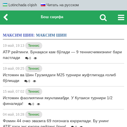
Lotinchada o'qish
Читать на русском
Бош саҳифа
МАКСИМ ШИН:
МАКСИМ ШИН
19 май, 19:13
Теннис
ATP рейтинги. Бунақаси кам бўлади — 9 теннисчимизнинг бари
пастлади
0
19 май, 09:25
Теннис
Истомин ва Шин Грузиядаги М25 турнири жуфтлигида ғолиб
бўлишди
0
15 май, 07:02
Теннис
Истомин фаолиятини якунламабди. У Кутаиси турнири 1/2
финалида!
0
04 май, 16:28
Теннис
Фомин 44 очко эвазига 69 поғонага юқорилади. Бу унинг
ATP`даги энг юқори рейтинг ўрни!
0