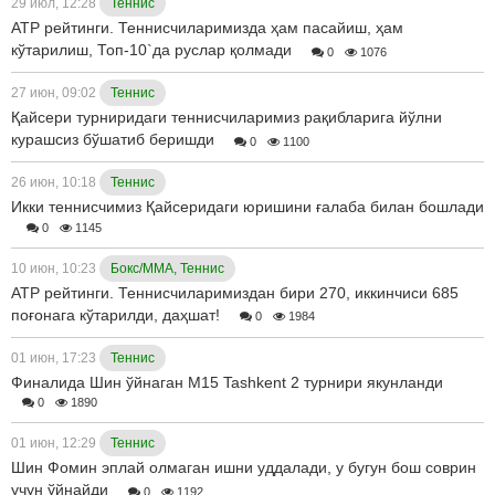
29 июл, 12:28
Теннис
ATP рейтинги. Теннисчиларимизда ҳам пасайиш, ҳам
кўтарилиш, Топ-10`да руслар қолмади
0
1076
27 июн, 09:02
Теннис
Қайсери турниридаги теннисчиларимиз рақибларига йўлни
курашсиз бўшатиб беришди
0
1100
26 июн, 10:18
Теннис
Икки теннисчимиз Қайсеридаги юришини ғалаба билан бошлади
0
1145
10 июн, 10:23
Бокс/ММА, Теннис
ATP рейтинги. Теннисчиларимиздан бири 270, иккинчиси 685
поғонага кўтарилди, даҳшат!
0
1984
01 июн, 17:23
Теннис
Финалида Шин ўйнаган M15 Tashkent 2 турнири якунланди
0
1890
01 июн, 12:29
Теннис
Шин Фомин эплай олмаган ишни уддалади, у бугун бош соврин
учун ўйнайди
0
1192