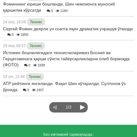
Фоминнинг юриши бошланди, Шин чемпионга муносиб
қаршилик кўрсатди
0
1184
24 апр, 16:06
Теннис
Сергей Фомин деярли уч соатга яқин драматик учрашув ўтказди
0
1850
29 янв, 09:57
Теннис
Истомин бошчилигидаги теннисчиларимиз Босния ва
Герцеговинага қарши сўнгги тайёргарликларни олиб бормоқда
(ФОТО)
0
1838
28 окт, 15:48
Теннис
ATP рейтинги янгиланди. Фақат Шин кўтарилди, Султонов ўз
ўрнида
0
1407
1/3
Биз ижтимоий тармоқларда::