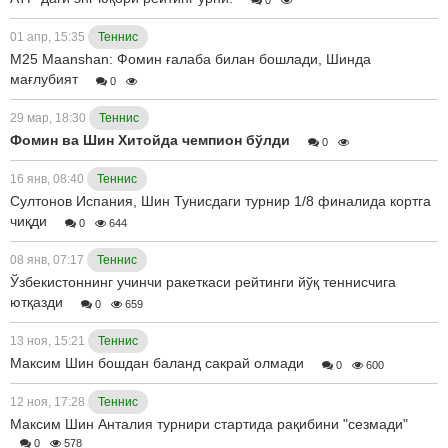
01 апр, 15:35
Теннис
M25 Maanshan: Фомин ғалаба билан бошлади, Шинда
мағлубият
0
29 мар, 18:30
Теннис
Фомин ва Шин Хитойда чемпион бўлди
0
16 янв, 08:40
Теннис
Cултонов Испания, Шин Тунисдаги турнир 1/8 финалида кортга
чиқди
0
644
08 янв, 07:17
Теннис
Ўзбекистоннинг учинчи ракеткаси рейтинги йўқ теннисчига
ютқазди
0
659
13 ноя, 15:21
Теннис
Максим Шин бошдан баланд сакрай олмади
0
600
12 ноя, 17:28
Теннис
Максим Шин Анталия турнири стартида рақибини "сезмади"
0
578