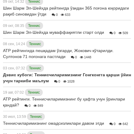
09 окт, 14:32
Теннис
Шин Шарм Эл-Шейхда рейтингда ўзидан 365 поғона юқоридаги
рақиб синовидан ўтди
0
633
09 окт, 08:35
Теннис
Шин Шарм Эл-Шейхда муваффақиятли старт олди
0
509
08 сен, 14:24
Теннис
ATP рейтингида пешқадам ўзгарди, Жокович кўтарилди.
Султонов 71 поғонага пастлади
0
1448
03 сен, 07:32
Теннис
Дэвис кубоги: Теннисчиларимизнинг Гонгконгга қарши ўйин
учун таркиби маълум
0
1028
19 авг, 07:02
Теннис
ATP рейтинги. Теннисчиларимизнинг бу ҳафта учун ўринлари
қандай?
0
849
30 июл, 13:59
Теннис
Теннисчиларимизнинг омадсизликлари давом этди
0
642