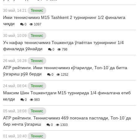
30 май, 14:21
Теннис
Икки теннисчимиз M15 Tashkent 2 турнирнинг 1/2 финалига
чиқди
0
1097
30 май, 10:09
Теннис
Уч нафар теннисчимиз Тошкентда ўтаётган турнирнинг 1/4
финалида ўйнайди
0
798
26 май, 16:28
Теннис
ATP рейтинги. Икки теннисчимиз кўтарилди, Топ-10`да битта
ўзгариш рўй берди
0
1252
24 май, 08:04
Теннис
Максим Шин Тошкентдаги M15 турнирида 1/4 финалгача етиб
келди
0
983
05 май, 18:08
Теннис
ATP рейтинги. Теннисчимиз 469 поғонага пастлади, Топ-10`да
бир нечта ўзгариш
0
1303
01 май, 10:40
Теннис