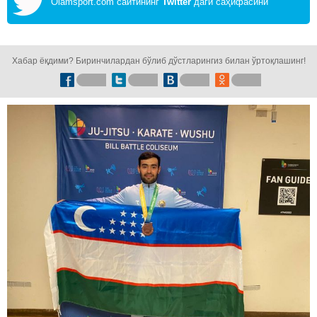
Olamsport.com сайтининг
Twitter
даги саҳифасини
кузатинг!
Хабар ёқдими? Биринчилардан бўлиб дўстларингиз билан ўртоқлашинг!