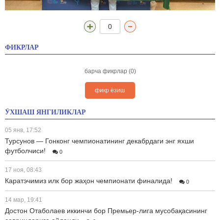
0
ФИКРЛАР
барча фикрлар (0)
фикр ёзиш
ЎХШАШ ЯНГИЛИКЛАР
05 янв, 17:52
Турсунов — Гонконг чемпионатининг декабрдаги энг яхши
футболчиси!
0
17 ноя, 08:43
Каратэчимиз илк бор жаҳон чемпионати финалида!
0
14 мар, 19:41
Достон Отаболаев иккинчи бор Премьер-лига мусобақасининг