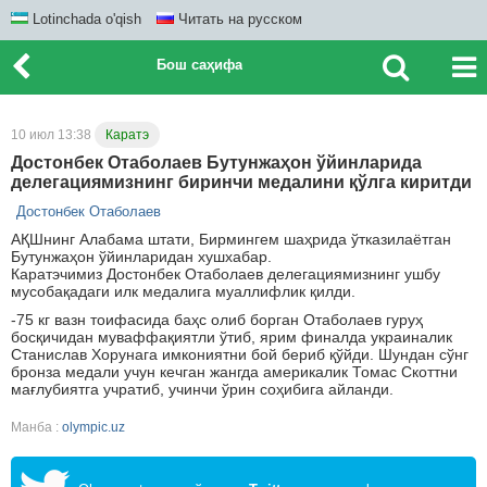
Lotinchada o'qish
Читать на русском
Бош саҳифа
10 июл 13:38
Каратэ
Достонбек Отаболаев Бутунжаҳон ўйинларида
делегациямизнинг биринчи медалини қўлга киритди
Достонбек Отаболаев
АҚШнинг Алабама штати, Бирмингем шаҳрида ўтказилаётган
Бутунжаҳон ўйинларидан хушхабар.
Каратэчимиз Достонбек Отаболаев делегациямизнинг ушбу
мусобақадаги илк медалига муаллифлик қилди.
-75 кг вазн тоифасида баҳс олиб борган Отаболаев гуруҳ
босқичидан муваффақиятли ўтиб, ярим финалда украиналик
Станислав Хорунага имкониятни бой бериб қўйди. Шундан сўнг
бронза медали учун кечган жангда америкалик Томас Скоттни
мағлубиятга учратиб, учинчи ўрин соҳибига айланди.
Манба :
olympic.uz