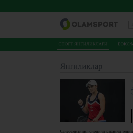
СПОРТ ЯНГИЛИКЛАРИ
БОКС/
Янгиликлар
Сайёрамизнинг биринчи рақамли тенни