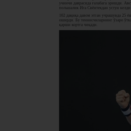
учинчи даврасида ғалабага эришди. Ав
польшалик Ига Свёнтекдан устун келди -
102 дақиқа давом этган учрашувда 25 ёш
оширди. Бу теннисчиларнинг ўзаро ўтка
қарши кортга чиқади.