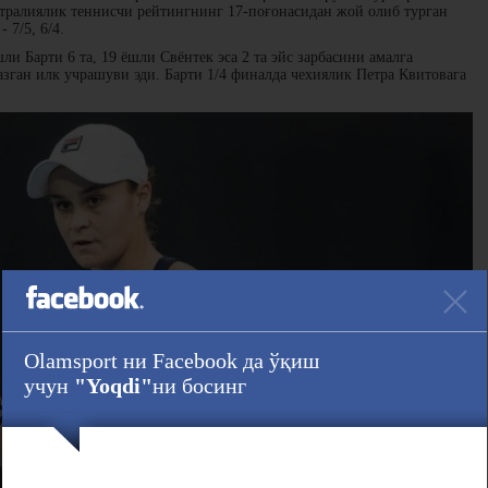
стралиялик теннисчи рейтингнинг 17-поғонасидан жой олиб турган
 7/5, 6/4.
ли Барти 6 та, 19 ёшли Свёнтек эса 2 та эйс зарбасини амалга
зган илк учрашуви эди. Барти 1/4 финалда чехиялик Петра Квитовага
Olamsport ни Facebook да ўқиш
учун
"Yoqdi"
ни босинг