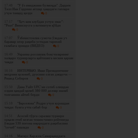
17:48
"У ўз имиджини бузмоқда". Даррен
Тилл Иан Гэррини аёллар ҳақидаги гаплари
учун танқид қилди
0
17:17
“Ҳеч ким клубдан устун эмас”:
“Реал” Винисиусга ультиматум қўйди
0
17:07
Ўзбекистонлик сумочи ўзидан уч
баравар оғир рақиби устидан тарихий
ғалабага эришди (ВИДЕО)
0
16:49
Украина россиялик боксчиларнинг
халқаро турнирларга қайтишига кескин қарши
чиқди
0
16:16
ИНТЕРВЬЮ. Икки Президентнинг
меҳрини қозониб, дуосини олган дзюдочи —
Ришод Собиров
0
15:50
Дана Уайт UFC`ни сотиб олишдан
олдин қандай қилиб 380 000 доллар ишлаб
топганини айтиб берди
0
15:18
“Барселона” Родри учун курашдан
чиқди: бунга учта сабаб бор
0
14:51
Асосий тўрга саралаш турнири
орқали етиб келган теннисчимиз рейтингда
ўзидан 530 поғона юқоридаги рақибасини
"сочиб" ташлади
0
14:16
Магнус Карлсен Самарқанддаги