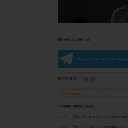
Манба :
gotennis
Olamsport.com сайтининг
Teleg
РЕЙТИНГ:
Хабар ёқдими? Биринчилардан бўлиб дўстлари
ўртоқлашинг!
Ўхшаш янгиликлар
12:11
"Реал"нинг янги трансфери бар
14:48
"Реал" 19 ёшли футболчи учун 