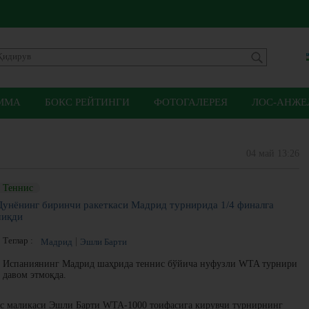
ММА
БОКС РЕЙТИНГИ
ФОТОГАЛЕРЕЯ
ЛОС-АНЖЕЛ
04 май 13:26
Теннис
Дунёнинг биринчи ракеткаси Мадрид турнирида 1/4 финалга
чиқди
Теглар :
Мадрид
Эшли Барти
Испаниянинг Мадрид шаҳрида теннис бўйича нуфузли WTA турнири
давом этмоқда.
с маликаси Эшли Барти WTA-1000 тоифасига кирувчи турнирнинг