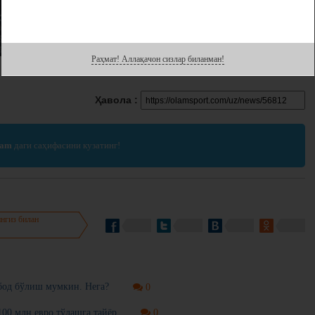
Раҳмат! Аллақачон сизлар биланман!
Ҳавола :
ram
даги саҳифасини кузатинг!
нгиз билан
бод бўлиш мумкин. Нега?
0
100 млн евро тўлашга тайёр
0