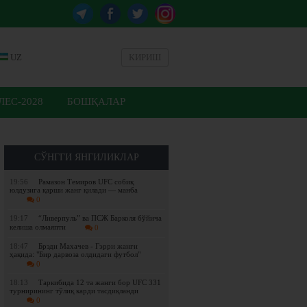
UZ
КИРИШ
ЕС-2028
БОШҚАЛАР
СЎНГГИ ЯНГИЛИКЛАР
19:56
Рамазон Темиров UFC собиқ
юлдузига қарши жанг қилади — манба
0
19:17
“Ливерпуль” ва ПСЖ Барколя бўйича
келиша олмаяпти
0
18:47
Брэди Махачев - Гэрри жанги
ҳақида: "Бир дарвоза олдидаги футбол"
0
18:13
Таркибида 12 та жанги бор UFC 331
турнирининг тўлиқ карди тасдиқланди
0