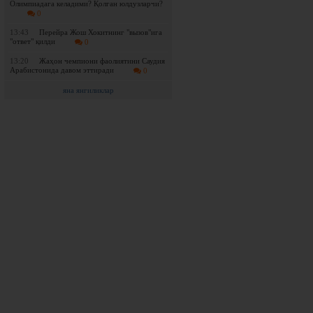
Олимпиадага келадими? Қолган юлдузларчи?
0
13:43
Перейра Жош Хокитнинг "вызов"ига
"ответ" қилди
0
13:20
Жаҳон чемпиони фаолиятини Саудия
Арабистонида давом эттиради
0
яна янгиликлар