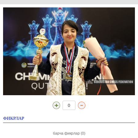
0
ФИКРЛАР
барча фикрлар (0)