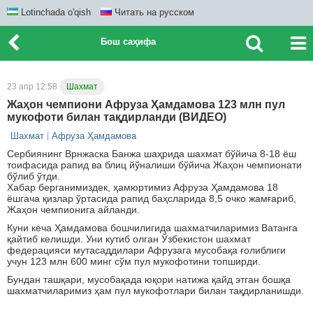
Lotinchada o'qish
Читать на русском
Бош саҳифа
23 апр 12:58
Шахмат
Жаҳон чемпиони Афруза Ҳамдамова 123 млн пул
мукофоти билан тақдирланди (ВИДЕО)
Шахмат
Афруза Ҳамдамова
Сербиянинг Врнжаcка Банжа шаҳрида шахмат бўйича 8-18 ёш
тоифасида рапид ва блиц йўналиши бўйича Жаҳон чемпионати
бўлиб ўтди.
Хабар берганимиздек, ҳамюртимиз Афруза Ҳамдамова 18
ёшгача қизлар ўртасида рапид баҳсларида 8,5 очко жамғариб,
Жаҳон чемпионига айланди.
Куни кеча Ҳамдамова бошчилигида шахматчиларимиз Ватанга
қайтиб келишди. Уни кутиб олган Ўзбекистон шахмат
федерацияси мутасаддилари Афрузага мусобақа ғолиблиги
учун 123 млн 600 минг сўм пул мукофотини топширди.
Бундан ташқари, мусобақада юқори натижа қайд этган бошқа
шахматчиларимиз ҳам пул мукофотлари билан тақдирланишди.