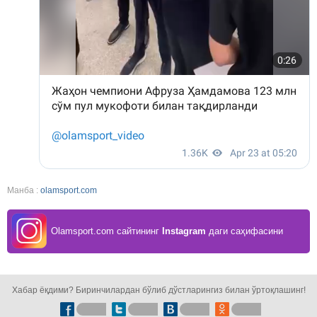
Манба :
olamsport.com
Olamsport.com сайтининг
Instagram
даги саҳифасини
кузатинг!
Хабар ёқдими? Биринчилардан бўлиб дўстларингиз билан ўртоқлашинг!