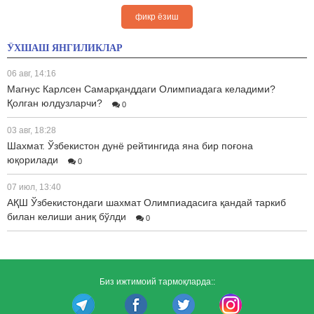
фикр ёзиш
ЎХШАШ ЯНГИЛИКЛАР
06 авг, 14:16
Магнус Карлсен Самарқанддаги Олимпиадага келадими?
Қолган юлдузларчи?
0
03 авг, 18:28
Шахмат. Ўзбекистон дунё рейтингида яна бир поғона
юқорилади
0
07 июл, 13:40
АҚШ Ўзбекистондаги шахмат Олимпиадасига қандай таркиб
билан келиши аниқ бўлди
0
Биз ижтимоий тармоқларда::