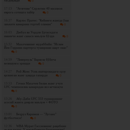
тасдиқлади
0
17:13
"Атлетико" Серлотни 40 миллион
еврога сотишга тайёр
0
16:37
Карлос Пратес: "Кейинги жангда ўша
лаънати камарини тортиб оламан"
0
16:03
Дюбуа ва Уордли ўртасидаги
иккинчи жанг санаси маълум бўлди
0
15:32
Махачевнинг мураббийи: "Ислам
Йен Гэррини партерга тушириши шарт эмас"
0
14:59
"Ливерпуль" Баркола бўйича
келишувга эришди
0
14:27
Рой Жонс Усик иштирокидаги орзу
қилинган жанг ҳақида гапирди
0
13:53
Гэтжи Махачев билан жанг учун
UFC чемпионлик камаридан воз кечмоқчи
0
13:26
Абу-Даби UFC 333 турнирининг
асосий жанги деярли маълум + ФОТО
0
13:01
Беҳруз Каримов — "Лугано"
футболчиси!
0
12:36
WBА Мурат Гассиевнинг рақибини
эълон қилди. У мағлубиятсиз британиялик!