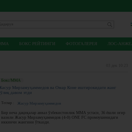
ММА
БОКС РЕЙТИНГИ
ФОТОГАЛЕРЕЯ
ЛОС-АНЖЕЛ
03 дек 10:23
Бокс/ММА
Жасур Мирзамуҳаммедов ва Омар Коне иштирокидаги жанг
тўлиқ давом этди
Теглар :
Жасур Мирзамуҳаммедов
Бир неча дақиқалар аввал ўзбекистонлик ММА устаси, 36 ёшли оғир
вазнли Жасур Мирзамуҳаммедов (4-0) ONE FC промоушенидаги
иккинчи жангини ўтказди.