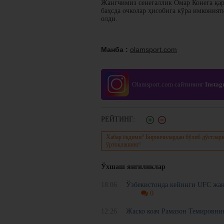
Жангчимиз сенегаллик Омар Конега қар
баҳсда очколар ҳисобига кўра имконият
олди.
Манба :
olamsport.com
Olamsport.com сайтининг
Insta
РЕЙТИНГ:
Хабар ёқдими? Биринчилардан бўлиб дўстлари
ўртоқлашинг!
Ўхшаш янгиликлар
18:06
Ўзбекистонда кейинги UFC жа
0
12:26
Жаско коач Рамазон Темировни