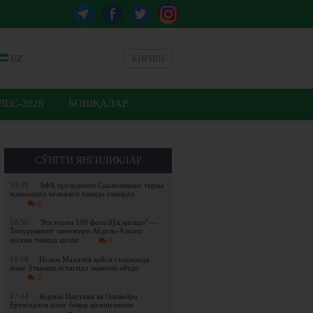
UZ
КИРИШ
ЕС-2028
БОШҚАЛАР
СЎНГГИ ЯНГИЛИКЛАР
19:29
АФА президенти Скалонининг терма
жамоадаги келажаги ҳақида гапирди
0
18:56
"Ростерни 100 фоиз йўқ қилади" —
Топуриянинг менежери Абдель-Азизни
кескин танқид қилди
0
18:18
Ислам Махачев қайси стадионда
жанг ўтказиш истагида эканини айтди
0
17:44
Кормье Царукян ва Оливейра
ўртасидаги жанг бекор қилинганини