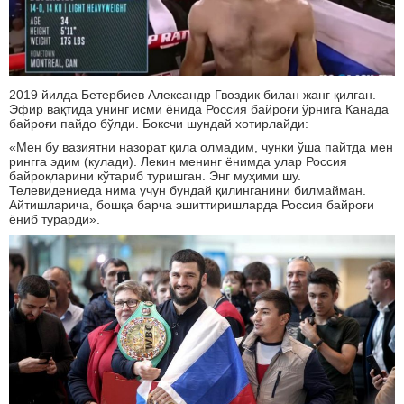
2019 йилда Бетербиев Александр Гвоздик билан жанг қилган.
Эфир вақтида унинг исми ёнида Россия байроғи ўрнига Канада
байроғи пайдо бўлди. Боксчи шундай хотирлайди:
«Мен бу вазиятни назорат қила олмадим, чунки ўша пайтда мен
рингга эдим (кулади). Лекин менинг ёнимда улар Россия
байроқларини кўтариб туришган. Энг муҳими шу.
Телевидениеда нима учун бундай қилинганини билмайман.
Айтишларича, бошқа барча эшиттиришларда Россия байроғи
ёниб турарди».