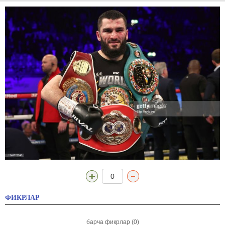
0
ФИКРЛАР
барча фикрлар (0)