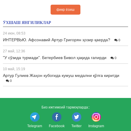
фикр ёзиш
ЎХШАШ ЯНГИЛИКЛАР
24 июн, 08:53
ИНТЕРВЬЮ. Афсонавий Артур Григорян ҳозир қаерда?
0
27 май, 12:36
"У сўзида турмади". Бетербиев Бивол ҳақида гапирди
0
10 май, 15:19
Артур Гулиев Жаҳон кубогида кумуш медални қўлга киритди
0
Биз ижтимоий тармоқларда::
Telegram
Facebook
Twitter
Instagram