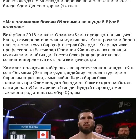
Кисловодскда). У Москвадаги биринчи ва ягона жангини 2021
йилда Адам Динесга қарши ўтказган.
«Мен россиялик боксчи бўлганман ва шундай бўлиб
қоламан»
Бетербиев 2016 йилдаги Олимпия ўйинларида қатнашиш учун
Канада фуқаролигини олиши мумкин эди. Унинг розилиги билан
паспорт олиш учун бир ҳафта керак бўларди: "Улар шунчаки
профессионал боксчилар Олимпия ўйинларида қатнашиши
мумкинлигини айтишди, Россия бокс федерациясида эса
менинг иштирок этишимга ҳеч ким қизиқмади.
Ҳаммаси аллақачон тайёр эди - ва профессионал жангдан сўнг
мен Олимпия ўйинлари учун қандайдир саралаш турнирига
боришим керак эди, аммо кейин барча йирик бокс
ташкилотлари Олимпиадага борадиган боксчиларга нисбатан
санкциялар қўйишларини айтишди. Бундай шароитда мен
таклифни рад этишга мажбур бўлдим.