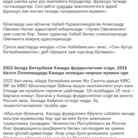
ерда шанба куни рус мактабига борадилар, француз тилида
гаплашадилар. Сиз қайси ҳудудда эканлигингизга қараб
француз ёки инглиз тилида гапиришингиз мумкин».
Кўчаларда уни кўпинча Хабиб Нурмагомедов ва Александр
Овечкин билан адаштириб юборишади: «Чунки Овечкиннинг
ҳам соқоли бор. Аммо одамлар Хабиб билан солиштирганда
Овечкинга камроқ адаштиришади.
Сўнгги вақтларда мендан «Сен Хабибмисан» эмас, «Сен Артур
Бетербиевмисан» деб сўрашса ҳам хурсанд бўламан».
2022 йилда Бетербиев Канада фуқаролигини олди, 2016
йилги Олимпиадада Канада номидан чиқиши мумкин эди
2022 йил июнь ойида Бетербиев кичик Жо Смитга қарши WBC,
IBF ва WBО йўналишлари бўйича жаҳон чемпионлиги учун жанг
ўтказди ва ғалабали серияни узайтирди: 18 ғалабадан 18 таси –
барчаси нокаут. Бунгача у Канада фуқаролигини олди ва рингга
Россия эмас, Канада байроғи остида чиқди. Бу
ташкилотчиларнинг талаби эди:
«Маълум бўлишича, Канада фуқаролиги йўқлиги сабабли менда
маълум муаммолар бор эди ва мен бутун жамоамни
тушкунликка туширдим. Чеченистон Республикаси ва Россия
бокс федерацияси раҳбарияти билан гаплашдим ва ҳамма
мени қўллаб-қувватлади. Агар улар буни қилишнинг ҳожати