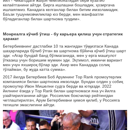
йил - Чикагодаги жаҳон чемпионатидан бери кузатиб
келаётганини айтди. Бирга ишлашни бошладик, ҳозиргача
ишлаяпмиз. Канадага келганлар билан битим имзоламадик.
Баъзи тушунмовчиликлар юз берди, мен манфаатли
бўладиганлар билан шартнома туздим».
Монреалга кўчиб ўтиш - бу карьера қилиш учун стратегик
ҳаракат
Бетербиевнинг дастлабки 10 та жангидан тўққизтаси Канада
шаҳарларида бўлиб ўтган ва шартнома бўйича кўчиб ўтиш шарт
эди: «Агар бундай банд бўлмаганида, мен у ерга машғулот
ўтказиш учун боришим мумкин эди. Эҳтимол, иккинчи вариант
мен учун яхшироқ бўлар эди. Ахир мен Канадада солиқ
тўлайман, бу жуда катта сумма».
2017 йилда Бетербиев Боб Арумнинг Тоp Rank промоутерлик
компанияси билан шартнома имзолади. Бундан олдин у собиқ
промоутер Ивон Мишелни судга берди ва ютқазди. 2022
йилнинг ёзида у Тоp Rank билан шартномаси яна уч йилга
узайтирилганини айтди. Россиялик боксчилар рейтингдан
четлаштирилгач, Арум Бетербиевни ҳимоя қилиб, у Россияга
тегишли эмаслигини айтди.