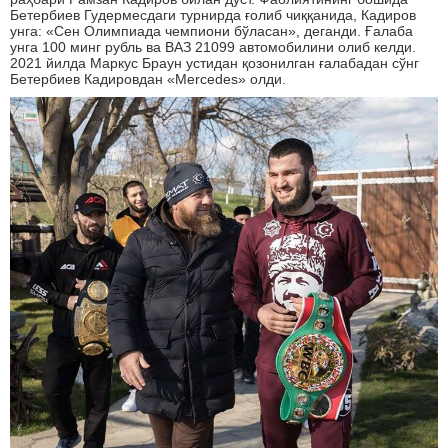
Бетербиев Гудермесдаги турнирда ғолиб чиққанида, Кадиров
унга: «Сен Олимпиада чемпиони бўласан», деганди. Ғалаба
унга 100 минг рубль ва ВАЗ 21099 автомобилини олиб келди.
2021 йилда Маркус Браун устидан қозонилган ғалабадан сўнг
Бетербиев Кадировдан «Меrcedes» олди.