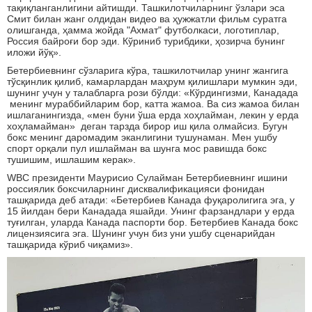
тақиқланганлигини айтишди. Ташкилотчиларнинг ўзлари эса
Смит билан жанг олдидан видео ва ҳужжатли фильм суратга
олишганда, ҳамма жойда "Ахмат" футболкаси, логотиплар,
Россия байроғи бор эди. Кўриниб турибдики, ҳозирча бунинг
иложи йўқ».
Бетербиевнинг сўзларига кўра, ташкилотчилар унинг жангига
тўсқинлик қилиб, камарлардан маҳрум қилишлари мумкин эди,
шунинг учун у талабларга рози бўлди: «Кўрдингизми, Канадада
менинг мураббийларим бор, катта жамоа. Ва сиз жамоа билан
ишлаганингизда, «мен буни ўша ерда хоҳлайман, лекин у ерда
хоҳламайман» деган тарзда бирор иш қила олмайсиз. Бугун
бокс менинг даромадим эканлигини тушунаман. Мен ушбу
спорт орқали пул ишлайман ва шунга мос равишда бокс
тушишим, ишлашим керак».
WBC президенти Маурисио Сулайман Бетербиевнинг ишини
россиялик боксчиларнинг дисквалификацияси фонидан
ташқарида деб атади: «Бетербиев Канада фуқаролигига эга, у
15 йилдан бери Канадада яшайди. Унинг фарзандлари у ерда
туғилган, уларда Канада паспорти бор. Бетербиев Канада бокс
лицензиясига эга. Шунинг учун биз уни ушбу сценарийдан
ташқарида кўриб чиқамиз».