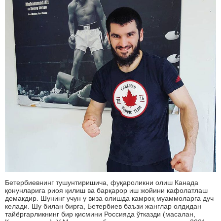
Бетербиевнинг тушунтиришича, фуқароликни олиш Канада
қонунларига риоя қилиш ва барқарор иш жойини кафолатлаш
демакдир. Шунинг учун у виза олишда камроқ муаммоларга дуч
келади. Шу билан бирга, Бетербиев баъзи жанглар олдидан
тайёргарликнинг бир қисмини Россияда ўтказди (масалан,