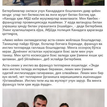
Бетербиевлар оиласи учун Канададаги бошланғич давр қийин
кечди: улар тил билмаслик ва янги муҳит билан боғлиқ эди.
«Канада ҳам АҚШ каби муҳожирлар мамлакати. Мен Квебек -
французлар провинциясида яшайман. У ерда ватандош билан
учрашиш ҳинду билан учрашганга ўхшайди», - деди Бетербиев.
Унинг кузатишларига кўра, АҚШда полиция Канадага қараганда
қаттиқроқ.
«Аммо кейин оиламдагилар аста-секин жойлаша бошладилар.
Танишлар пайдо бўлди, болалар боғчага боришди, француз ва
инглиз тилларида гаплаша бошладилар. Менга осонроқ бўлса
керак. Дунёнинг исталган нуқтасидаги бокс зали мен учун
таниш. Мен ҳатто космосдаги бокс залида ҳам ўзимни яхши ҳис
қиламан, деб ўйлайман», деб эслайди Бетербиев.
Аста-секин у инглиз ва француз тилларини яхшилади: «Энди
мен инглиз тилида интервью бераман, лекин мен ўзимни
одатий инглизлардек гапираман, дея олмайман. Лекин мен бир
кун келиб, чет тилларини ўрганишга киришишимга ишонишдан
тўхтамайман. Инглиз тили иш ва мулоқот учун зарур. Ва менга
француз тили ҳам жуда ёқади».