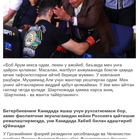
«Боб Арум кекса одам, лекин у ажойиб, баъзида мен унга
ҳайрон қоламан. Масалан, матбуот анжуманида боксчи ҳақида
кичик тафсилотларни айтиб бериши мумкин. У компания
раҳбари, Муҳаммад Али учун жанглар уюштирган одам. Мен
унинг айтганларини жиддий қабул қилмайман. У ёки мен айтган
гаплар четда қолади. Шартномада ҳамма нарса аниқ.
Шартнома - ва жангга тайёрланинг».
Бетербиевнинг Канадада яшаш учун рухсатномаси бор,
аммо фаолиятини якунлаганидан кейин Россияга қайтишни
режалаштирмоқда, уни Канадада Хабиб билан адаштириб
қўйишади
У Грознийнинг фахрий резиденти ҳисобланади ва Чеченистон
раҳбари Рамзан Кадиров билан дўст. Фаолиятининг бошида