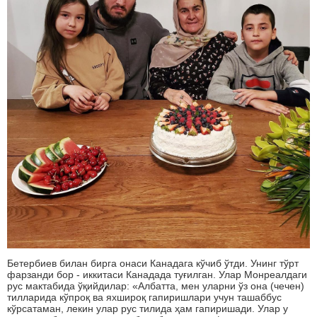
Бетербиев билан бирга онаси Канадага кўчиб ўтди. Унинг тўрт
фарзанди бор - иккитаси Канадада туғилган. Улар Монреалдаги
рус мактабида ўқийдилар: «Албатта, мен уларни ўз она (чечен)
тилларида кўпроқ ва яхшироқ гапиришлари учун ташаббус
кўрсатаман, лекин улар рус тилида ҳам гапиришади. Улар у