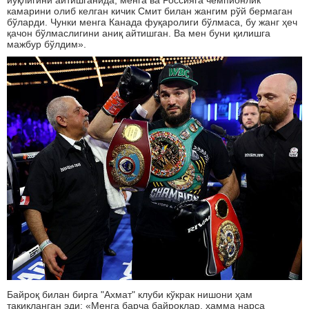
йўқлигини айтишганида, менга ва Россияга чемпионлик
камарини олиб келган кичик Смит билан жангим рўй бермаган
бўларди. Чунки менга Канада фуқаролиги бўлмаса, бу жанг ҳеч
қачон бўлмаслигини аниқ айтишган. Ва мен буни қилишга
мажбур бўлдим».
Байроқ билан бирга "Ахмат" клуби кўкрак нишони ҳам
тақиқланган эди: «Менга барча байроқлар, ҳамма нарса