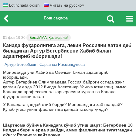
Lotinchada o'qish
Читать на русском
Бош саҳифа
01 фев 19:20
Бокс/ММА, Қизиқарли!
Канада фуқаролигига эга, лекин Россияни ватан деб
биладиган Артур Бетербиевни Хабиб билан
адаштириб юборишади!
Артур Бетербиев
Сарвиноз Рахмонқулова
Монреалда уни Хабиб ва ​​Овечкин билан адаштириб
юборишади.
Артур Бетербиев Олимпиадада Россия байроғи остида жанг
қилган (у ерда 2012 йилда Александр Усикка ютқазган), аммо
Канадада профессионал карьерасини қурган ва Канада
фуқаролигини олган.
У Канадага қандай етиб борди? Монреалдаги ҳаёт қандай?
Кўчиб ўтиш унинг фаолиятига қандай таъсир қилди?
Шартнома бўйича Канадага кўчиб ўтиш шарт: Бетербиев 10
йилдан бери у ерда яшайди, аммо фаолиятини тугатгандан
сўнг у Россияга қайтмоқчи