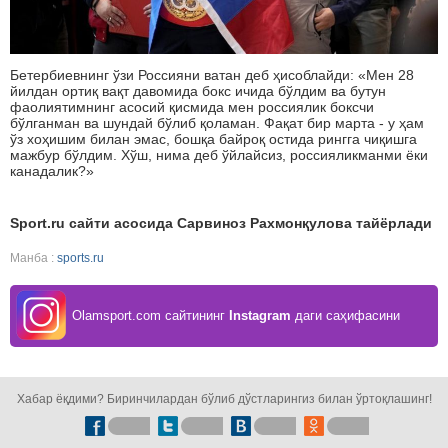
Бетербиевнинг ўзи Россияни ватан деб ҳисоблайди: «Мен 28
йилдан ортиқ вақт давомида бокс ичида бўлдим ва бутун
фаолиятимнинг асосий қисмида мен россиялик боксчи
бўлганман ва шундай бўлиб қоламан. Фақат бир марта - у ҳам
ўз хоҳишим билан эмас, бошқа байроқ остида рингга чиқишга
мажбур бўлдим. Хўш, нима деб ўйлайсиз, россияликманми ёки
канадалик?»
Sport.ru сайти асосида Сарвиноз Рахмонқулова тайёрлади
Манба :
sports.ru
Olamsport.com сайтининг
Instagram
даги саҳифасини
кузатинг!
Хабар ёқдими? Биринчилардан бўлиб дўстларингиз билан ўртоқлашинг!