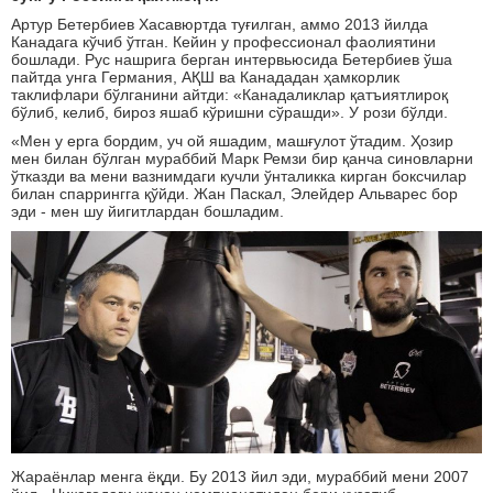
Артур Бетербиев Хасавюртда туғилган, аммо 2013 йилда
Канадага кўчиб ўтган. Кейин у профессионал фаолиятини
бошлади. Рус нашрига берган интервьюсида Бетербиев ўша
пайтда унга Германия, АҚШ ва Канададан ҳамкорлик
таклифлари бўлганини айтди: «Канадаликлар қатъиятлироқ
бўлиб, келиб, бироз яшаб кўришни сўрашди». У рози бўлди.
«Мен у ерга бордим, уч ой яшадим, машғулот ўтадим. Ҳозир
мен билан бўлган мураббий Марк Ремзи бир қанча синовларни
ўтказди ва мени вазнимдаги кучли ўнталикка кирган боксчилар
билан спаррингга қўйди. Жан Паскал, Элейдер Альварес бор
эди - мен шу йигитлардан бошладим.
Жараёнлар менга ёқди. Бу 2013 йил эди, мураббий мени 2007