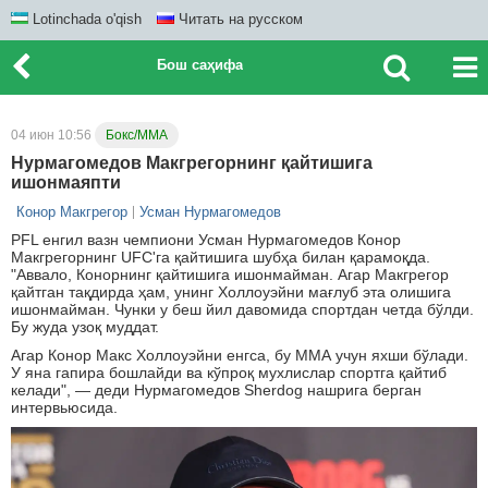
Lotinchada o'qish
Читать на русском
Бош саҳифа
04 июн 10:56
Бокс/ММА
Нурмагомедов Макгрегорнинг қайтишига
ишонмаяпти
Конор Макгрегор
Усман Нурмагомедов
PFL енгил вазн чемпиони Усман Нурмагомедов Конор
Макгрегорнинг UFC'га қайтишига шубҳа билан қарамоқда.
"Аввало, Конорнинг қайтишига ишонмайман. Агар Макгрегор
қайтган тақдирда ҳам, унинг Холлоуэйни мағлуб эта олишига
ишонмайман. Чунки у беш йил давомида спортдан четда бўлди.
Бу жуда узоқ муддат.
Агар Конор Макс Холлоуэйни енгса, бу ММА учун яхши бўлади.
У яна гапира бошлайди ва кўпроқ мухлислар спортга қайтиб
келади", — деди Нурмагомедов Sherdog нашрига берган
интервьюсида.