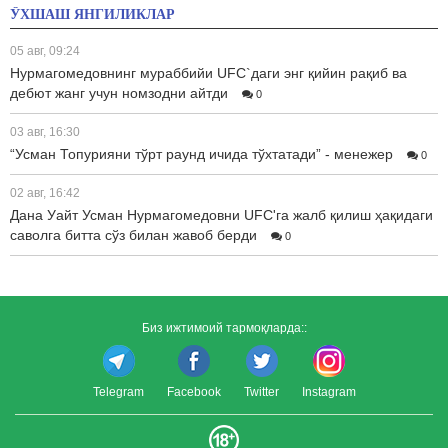
ЎХШАШ ЯНГИЛИКЛАР
05 авг, 09:24
Нурмагомедовнинг мураббийи UFC`даги энг қийин рақиб ва
дебют жанг учун номзодни айтди
0
03 авг, 16:30
“Усман Топурияни тўрт раунд ичида тўхтатади” - менежер
0
02 авг, 16:42
Дана Уайт Усман Нурмагомедовни UFC'га жалб қилиш ҳақидаги
саволга битта сўз билан жавоб берди
0
Биз ижтимоий тармоқларда::
Telegram
Facebook
Twitter
Instagram