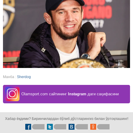
Манба :
Sherdog
Olamsport.com сайтининг
Instagram
даги саҳифасини
кузатинг!
Хабар ёқдими? Биринчилардан бўлиб дўстларингиз билан ўртоқлашинг!