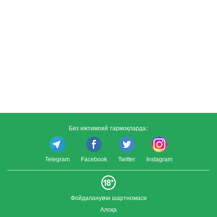
Биз ижтимоий тармоқларда::
Telegram
Facebook
Twitter
Instagram
Фойдаланувчи шартномаси
Алоқа