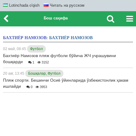
Lotinchada o'qish
Читать на русском
Бош саҳифа
БАХТИЁР НАМОЗОВ:
БАХТИЁР НАМОЗОВ
02 май, 08:45
Футбол
Бахтиёр Намозов пляж футболи бўйича ЖЧ учрашувини
бошқарди
1
3152
20 авг, 13:45
Бошқалар, Футбол
Пляж спорти. Бешинчи Осиё ўйинларида ўзбекистонлик ҳакам
ишлайди
0
3953