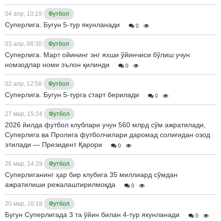
04 апр, 10:19
Футбол
Суперлига. Бугун 5-тур якунланади
0
03 апр, 08:30
Футбол
Суперлига. Март ойининг энг яхши ўйинчиси бўлиш учун
номзодлар номи эълон қилинди
0
02 апр, 12:58
Футбол
Суперлига. Бугун 5-турга старт берилади
0
27 мар, 15:24
Футбол
2026 йилда футбол клублари учун 560 млрд сўм ажратилади,
Суперлига ва Пролига футболчилари даромад солиғидан озод
этилади — Президент Қарори
0
26 мар, 14:29
Футбол
Суперлиганинг ҳар бир клубига 35 миллиард сўмдан
ажратилиши режалаштирилмоқда
0
20 мар, 16:18
Футбол
Бугун Суперлигада 3 та ўйин билан 4-тур якунланади
0