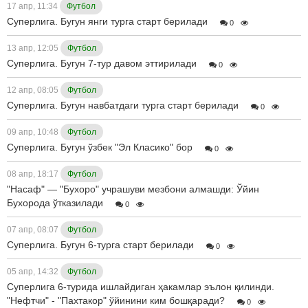
17 апр, 11:34
Футбол
Суперлига. Бугун янги турга старт берилади
0
13 апр, 12:05
Футбол
Суперлига. Бугун 7-тур давом эттирилади
0
12 апр, 08:05
Футбол
Суперлига. Бугун навбатдаги турга старт берилади
0
09 апр, 10:48
Футбол
Суперлига. Бугун ўзбек "Эл Класико" бор
0
08 апр, 18:17
Футбол
"Насаф" — "Бухоро" учрашуви мезбони алмашди: Ўйин
Бухорода ўтказилади
0
07 апр, 08:07
Футбол
Суперлига. Бугун 6-турга старт берилади
0
05 апр, 14:32
Футбол
Суперлига 6-турида ишлайдиган ҳакамлар эълон қилинди.
"Нефтчи" - "Пахтакор" ўйинини ким бошқаради?
0