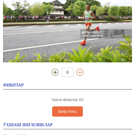
0
ФИКРЛАР
барча фикрлар (0)
фикр ёзиш
ЎХШАШ ЯНГИЛИКЛАР