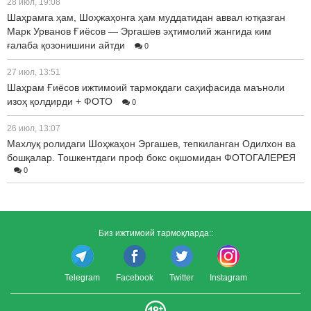
28 июл, 19:08
Шаҳрамга ҳам, Шоҳжаҳонга ҳам муддатидан аввал ютқазган
Марк Урванов Ғиёсов — Эргашев эҳтимолий жангида ким
ғалаба қозонишини айтди
0
27 июл, 13:51
Шаҳрам Ғиёсов ижтимоий тармоқдаги саҳифасида маъноли
изоҳ қолдирди + ФОТО
0
26 июл, 13:07
Махлуқ ролидаги Шоҳжаҳон Эргашев, тепкиланган Одилхон ва
бошқалар. Тошкентдаги проф бокс оқшомидан ФОТОГАЛЕРЕЯ
0
Биз ижтимоий тармоқларда::
Telegram
Facebook
Twitter
Instagram