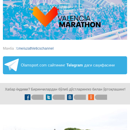
Манба :
t.me/uzathleticschannel
Olamsport.com сайтининг
Telegram
даги саҳифасини
кузатинг!
Хабар ёқдими? Биринчилардан бўлиб дўстларингиз билан ўртоқлашинг!