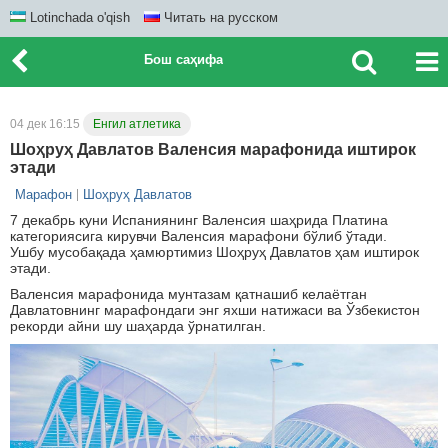
Lotinchada o'qish
Читать на русском
Бош саҳифа
04 дек 16:15
Енгил атлетика
Шоҳруҳ Давлатов Валенсия марафонида иштирок
этади
Марафон
Шоҳруҳ Давлатов
7 декабрь куни Испаниянинг Валенсия шаҳрида Платина
категориясига кирувчи Валенсия марафони бўлиб ўтади.
Ушбу мусобақада ҳамюртимиз Шоҳруҳ Давлатов ҳам иштирок
этади.
Валенсия марафонида мунтазам қатнашиб келаётган
Давлатовнинг марафондаги энг яхши натижаси ва Ўзбекистон
рекорди айни шу шаҳарда ўрнатилган.