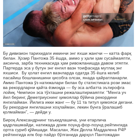
Бу дивизион тарихидаги иккинчи энг яхши жангчи — катта фарқ
билан. Ҳозир Пантожа 35 ёшда, аммо у ҳали ҳам сусаймаяпти,
аксинча, зарба техникасида ҳам ривожланишда давом этяпти.
Партерда эса у бутун энг енгил вазн тоифасида мутлақ энг
яхшиси. Бу ҳолат енгил вазнларда одатда 35 ёшга келиб
пасайиш бошланишини ҳисобга олсак, янада ҳайратланарли.
Аммо Пантожа ўз натижалари билан бу статистикага рози эмас
ва рекордларни қайта ёзмоқда — бу эса албатта эътирофга
лойиқ. Чемпион эса тўхташни режалаштирмаяпти: “Менга уч
йил беринг, Деметриуснинг ҳимоялар бўйича рекордини
янгилайман. Йилига икки жанг — бу 11 та титул ҳимояси дегани.
Бу рекордни янгилашни хоҳлайман, лекин бунга ўралашиб
қолмайман”, — дейди у.
Бироқ Александрнинг таъкидлашича, уни етарлича
қадрлашмайди, натижада доим поунд-фор-поунд рейтингида
ортга суриб қўйишади. Масалан, Жек Делла Маддалена P4P
рейтингида илк бор пайдо бўлганида дарҳол Пантожадан