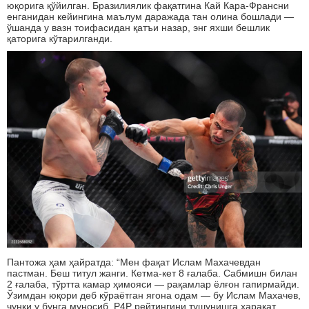
юқорига қўйилган. Бразилиялик фақатгина Кай Кара-Франcни
енганидан кейингина маълум даражада тан олина бошлади —
ўшанда у вазн тоифасидан қатъи назар, энг яхши бешлик
қаторига кўтарилганди.
Пантожа ҳам ҳайратда: “Мен фақат Ислам Махачевдан
пастман. Беш титул жанги. Кетма-кет 8 ғалаба. Сабмишн билан
2 ғалаба, тўртта камар ҳимояси — рақамлар ёлғон гапирмайди.
Ўзимдан юқори деб кўраётган ягона одам — бу Ислам Махачев,
чунки у бунга муносиб, P4P рейтингини тушунишга ҳаракат