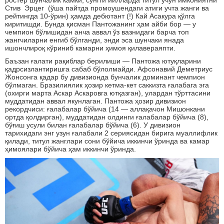
ростер шунчалик камки, сўнгги йилларда титул учун имкониятни
Стив Эрцег (ўша пайтда промоушендаги атиги учта жанги ва
рейтингда 10-ўрин) ҳамда дебютант (!) Кай Асакура қўлга
киритишди. Бунда қисман Пантожанинг ҳам айби бор — у
чемпион бўлишидан анча аввал ўз вазнидаги барча топ
жангчиларни енгиб бўлганди, энди эса шунчаки янада
ишончлироқ кўриниб камарни ҳимоя қилавераяпти.
Баъзан ғалати рақиблар берилиши — Пантожа ютуқларини
қадрсизлантиришга сабаб бўлолмайди. Афсонавий Деметриус
Жонсонга қадар бу дивизионда бунчалик доминант чемпион
бўлмаган. Бразилиялик ҳозир кетма-кет саккизта ғалабага эга
(охирги марта Аскар Аскаровга ютқазган), улардан тўрттасини
муддатидан аввал якунлаган. Пантожа ҳозир дивизион
рекордчиси: ғалабалар бўйича (14 — аллақачон Мишонкани
ортда қолдирган), муддатидан олдинги ғалабалар бўйича (8),
бўғиш усули билан ғалабалар бўйича (6). У дивизион
тарихидаги энг узун ғалабали 2 сериясидан бирига муаллифлик
қилади, титул жанглари сони бўйича иккинчи ўринда ва камар
ҳимоялари бўйича ҳам иккинчи ўринда.