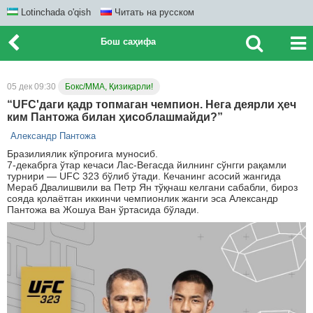
Lotinchada o'qish
Читать на русском
Бош саҳифа
05 дек 09:30
Бокс/ММА, Қизиқарли!
“UFC'даги қадр топмаган чемпион. Нега деярли ҳеч
ким Пантожа билан ҳисоблашмайди?”
Александр Пантожа
Бразилиялик кўпроғига муносиб.
7-декабрга ўтар кечаси Лас-Вегасда йилнинг сўнгги рақамли
турнири — UFC 323 бўлиб ўтади. Кечанинг асосий жангида
Мераб Двалишвили ва Петр Ян тўқнаш келгани сабабли, бироз
сояда қолаётган иккинчи чемпионлик жанги эса Александр
Пантожа ва Жошуа Ван ўртасида бўлади.