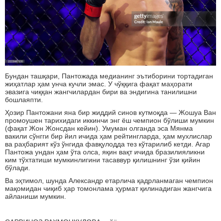
Бундан ташқари, Пантожада медианинг эътиборини тортадиган
жиҳатлар ҳам унча кучли эмас. У чўққига фақат маҳорати
эвазига чиққан жангчилардан бири ва эндигина танилишни
бошлаяпти.
Ҳозир Пантожани яна бир жиддий синов кутмоқда — Жошуа Ван
промоушен тарихидаги иккинчи энг ёш чемпион бўлиши мумкин
(фақат Жон Жонсдан кейин). Умуман олганда эса Мянма
вакили сўнгги бир йил ичида ҳам рейтингларда, ҳам мухлислар
ва раҳбарият кўз ўнгида фавқулодда тез кўтарилиб кетди. Агар
Пантожа ундан ҳам ўта олса, яқин вақт ичида бразилияликни
ким тўхтатиши мумкинлигини тасаввур қилишнинг ўзи қийин
бўлади.
Ва эҳтимол, шунда Александр етарлича қадрланмаган чемпион
мақомидан чиқиб ҳар томонлама ҳурмат қилинадиган жангчига
айланиши мумкин.