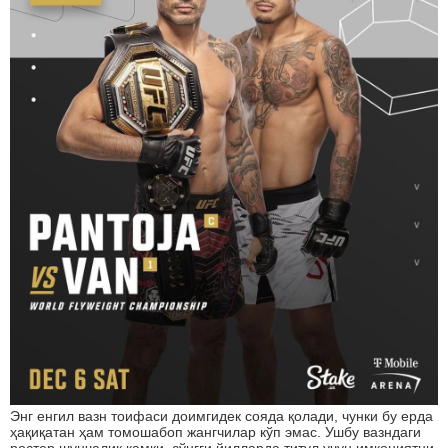
Энг енгил вазн тоифаси доимгидек сояда қолади, чунки бу ерда
ҳақиқатан ҳам томошабоп жангчилар кўп эмас. Ушбу вазндаги