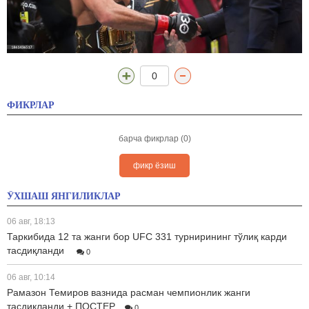
0
ФИКРЛАР
барча фикрлар (0)
фикр ёзиш
ЎХШАШ ЯНГИЛИКЛАР
06 авг, 18:13
Таркибида 12 та жанги бор UFC 331 турнирининг тўлиқ карди
тасдиқланди
0
06 авг, 10:14
Рамазон Темиров вазнида расман чемпионлик жанги
тасдиқланди + ПОСТЕР
0