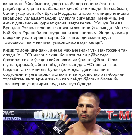
қиляпман. Ўйлайманки, улар ғалабалар сонини ёки топ-
рақибларга қарши ғалабаларни ҳисобга олишади. Билмайман,
балки улар мен Жек Делла Маддалена каби кимнидир ютишим
керак деб ўйлашаётгандир. Бу ақлга сиғмайди. Менимча, энг
енгил дивизионни ҳурмат қилиш вақти келди. Жошуа Ван ва
Брендон Ройвал кечанинг энг яхши жангини ўтказишди. Мен эса
Кай Кара-Франc билан жуда яхши жанг қилдим. Энди одамлар
фикрини ўзгартириши керак. Энг енгил дивизион жуда
томошабоп ва менимча, ўзгаришлар вақти келди”.
Қизиқ томони шундаки, айнан Махачевнинг ўзи Пантожани тан
олади. У UFC'нинг энг яхши беш жангчиси рўйхатида
бразилияликни ўзидан кейин иккинчи ўринга қўйган. Лекин
шунга қарамай, айни пайтда Александр UFC'нинг энг паст
баҳоланган чемпиони бўлиб қолмоқда. Дивизионнинг
обрўсизлиги унга қарши ишлаяпти ва мухлислар эътиборини
тортаётган янги ёрқин жангчилар пайдо бўлгани билан бу
тасаввурни ўзгартириш жуда мушкул бўлади.