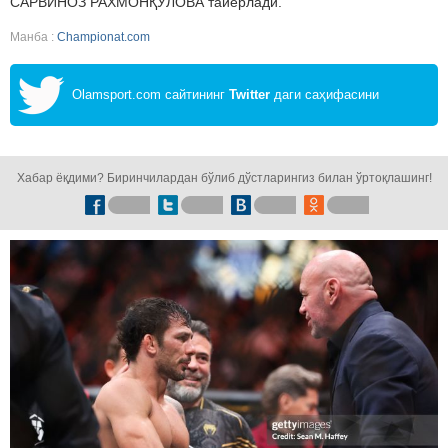
САРВИНОЗ РАХМОНҚУЛОВА тайёрлади.
Манба :
Championat.com
Olamsport.com сайтининг
Twitter
даги саҳифасини
кузатинг!
Хабар ёқдими? Биринчилардан бўлиб дўстларингиз билан ўртоқлашинг!