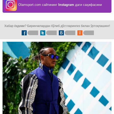
Olamsport.com сайтининг
Instagram
даги саҳифасини
кузатинг!
Хабар ёқдими? Биринчилардан бўлиб дўстларингиз билан ўртоқлашинг!