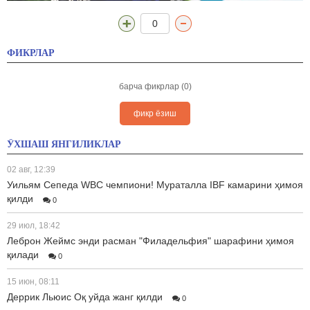
0
ФИКРЛАР
барча фикрлар (0)
фикр ёзиш
ЎХШАШ ЯНГИЛИКЛАР
02 авг, 12:39
Уильям Сепеда WBC чемпиони! Мураталла IBF камарини ҳимоя
қилди
0
29 июл, 18:42
Леброн Жеймс энди расман "Филадельфия" шарафини ҳимоя
қилади
0
15 июн, 08:11
Деррик Льюис Оқ уйда жанг қилди
0