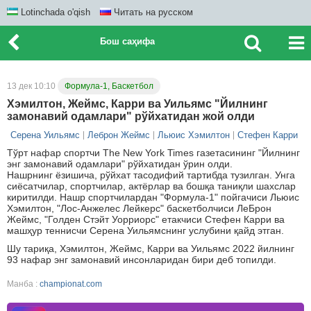
Lotinchada o'qish
Читать на русском
Бош саҳифа
13 дек 10:10
Формула-1, Баскетбол
Хэмилтон, Жеймс, Карри ва Уильямс "Йилнинг
замонавий одамлари" рўйхатидан жой олди
Серена Уильямс
Леброн Жеймс
Льюис Хэмилтон
Стефен Карри
Тўрт нафар спортчи The New York Times газетасининг "Йилнинг
энг замонавий одамлари" рўйхатидан ўрин олди.
Нашрнинг ёзишича, рўйхат тасодифий тартибда тузилган. Унга
сиёсатчилар, спортчилар, актёрлар ва бошқа таниқли шахслар
киритилди. Нашр спортчилардан "Формула-1" пойгачиси Льюис
Хэмилтон, "Лос-Анжелес Лейкерс" баскетболчиси ЛеБрон
Жеймс, "Голден Стэйт Уорриорс" етакчиси Стефен Карри ва
машҳур теннисчи Серена Уильямснинг услубини қайд этган.
Шу тариқа, Хэмилтон, Жеймс, Карри ва Уильямс 2022 йилнинг
93 нафар энг замонавий инсонларидан бири деб топилди.
Манба :
championat.com