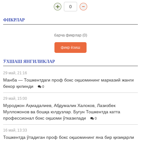
0
ФИКРЛАР
барча фикрлар (0)
фикр ёзиш
ЎХШАШ ЯНГИЛИКЛАР
29 май, 21:16
Манба — Тошкентдаги проф бокс оқшомининг марказий жанги
бекор қилинди
0
29 май, 15:00
Муроджон Аҳмадалиев, Абдумалик Халоков, Лазизбек
Мулложонов ва бошқа юлдузлар. Бугун Тошкентда катта
профессионал бокс оқшоми ўтказилади
0
16 май, 13:33
Тошкентда ўтадиган проф бокс оқшомининг яна бир қизиқарли