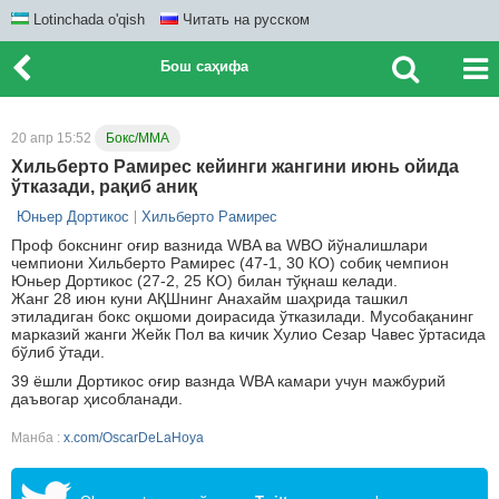
Lotinchada o'qish
Читать на русском
Бош саҳифа
20 апр 15:52
Бокс/ММА
Хильберто Рамирес кейинги жангини июнь ойида
ўтказади, рақиб аниқ
Юньер Дортикос
Хильберто Рамирес
Проф бокснинг оғир вазнида WBA ва WBO йўналишлари
чемпиони Хильберто Рамирес (47-1, 30 КО) собиқ чемпион
Юньер Дортикос (27-2, 25 КО) билан тўқнаш келади.
Жанг 28 июн куни АҚШнинг Анахайм шаҳрида ташкил
этиладиган бокс оқшоми доирасида ўтказилади. Мусобақанинг
марказий жанги Жейк Пол ва кичик Хулио Сезар Чавес ўртасида
бўлиб ўтади.
39 ёшли Дортикос оғир вазнда WBA камари учун мажбурий
даъвогар ҳисобланади.
Манба :
x.com/OscarDeLaHoya