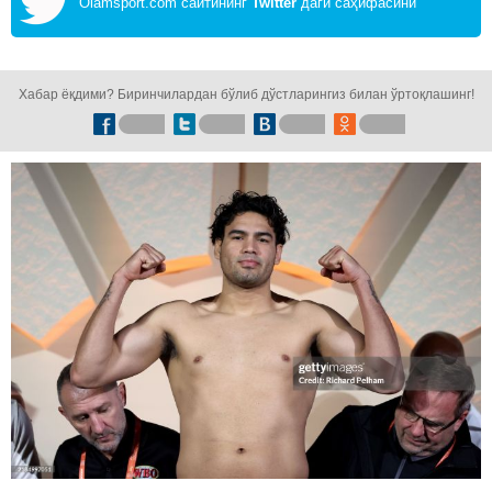
Olamsport.com сайтининг
Twitter
даги саҳифасини
кузатинг!
Хабар ёқдими? Биринчилардан бўлиб дўстларингиз билан ўртоқлашинг!