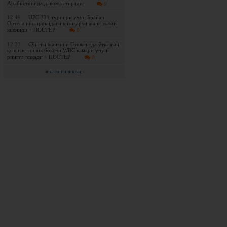
Арабистонида давом эттиради
0
12:49
UFC 331 турнири учун Брайан
Ортега иштирокидаги қизиқарли жанг эълон
қилинди + ПОСТЕР
0
12:23
Сўнгги жангини Тошкентда ўтказган
қозоғистонлик боксчи WBC камари учун
рингга чиқади + ПОСТЕР
0
яна янгиликлар