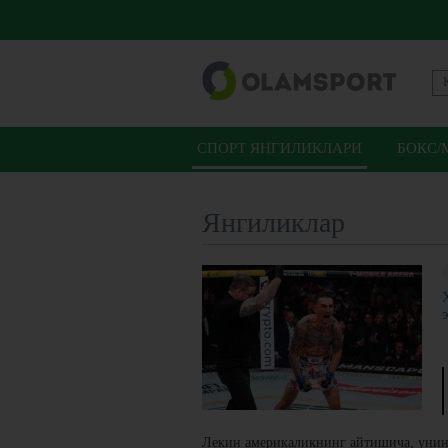
СПОРТ ЯНГИЛИКЛАРИ
БОКС/
Янгиликлар
Лекин америкаликнинг айтишича, унинг