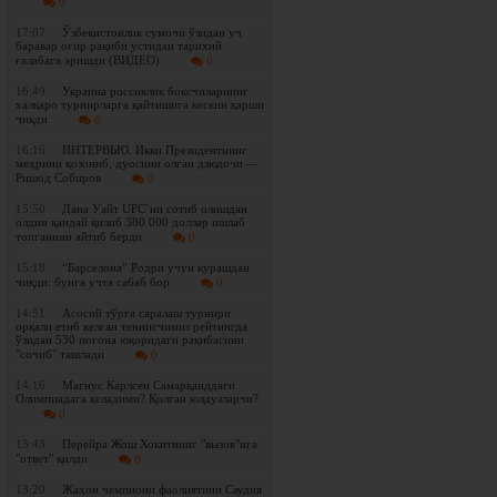
0
17:07
Ўзбекистонлик сумочи ўзидан уч
баравар оғир рақиби устидан тарихий
ғалабага эришди (ВИДЕО)
0
16:49
Украина россиялик боксчиларнинг
халқаро турнирларга қайтишига кескин қарши
чиқди
0
16:16
ИНТЕРВЬЮ. Икки Президентнинг
меҳрини қозониб, дуосини олган дзюдочи —
Ришод Собиров
0
15:50
Дана Уайт UFC`ни сотиб олишдан
олдин қандай қилиб 380 000 доллар ишлаб
топганини айтиб берди
0
15:18
“Барселона” Родри учун курашдан
чиқди: бунга учта сабаб бор
0
14:51
Асосий тўрга саралаш турнири
орқали етиб келган теннисчимиз рейтингда
ўзидан 530 поғона юқоридаги рақибасини
"сочиб" ташлади
0
14:16
Магнус Карлсен Самарқанддаги
Олимпиадага келадими? Қолган юлдузларчи?
0
13:43
Перейра Жош Хокитнинг "вызов"ига
"ответ" қилди
0
13:20
Жаҳон чемпиони фаолиятини Саудия