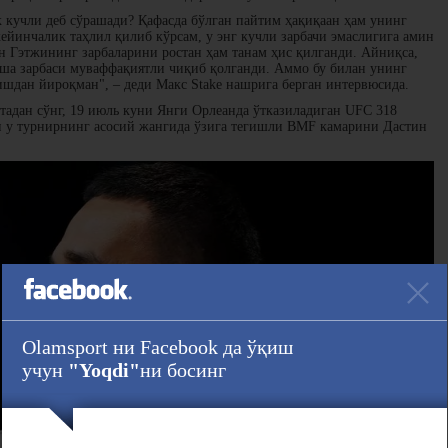
 кучли деб сўрашади? Қафасда бўлган пайтим ҳақиқаан ҳам унинг
ейинчалик таҳлил қилиб кўрсам, у энг кучли зарбачи эмаслигига амин
н Гэтжининг зарбаларини ростан ҳам танам ҳис қилганди. Айниқса,
ўша зарбаси муваффақиятли чиқиб қолганди. Аммо бу билан унинг
ишдан йироқман", – деди Макс Stake нашрига берган интервюсида.
тадан сўнг, 19 июль куни Янги Орлеанда ўтказиладиган UFC 318
и у турнирнинг асосий жангида ўзига тегишли BMF камарини Дастин
Olamsport ни Facebook да ўқиш
учун
"Yoqdi"
ни босинг