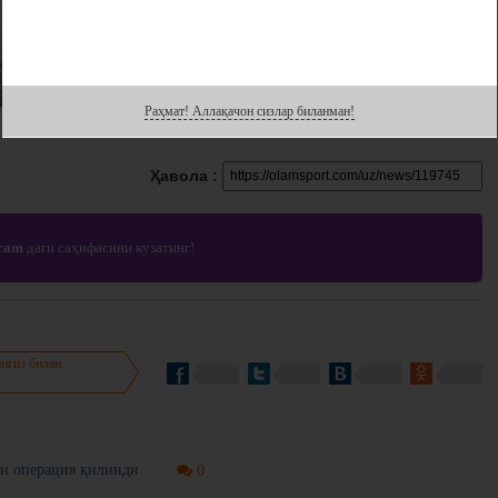
Раҳмат! Аллақачон сизлар биланман!
Ҳавола :
gram
даги саҳифасини кузатинг!
нгиз билан
и операция қилинди
0