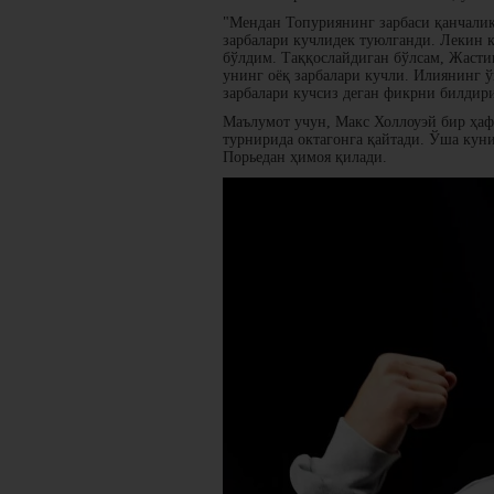
"Мендан Топуриянинг зарбаси қанчалик
зарбалари кучлидек туюлганди. Лекин к
бўлдим. Таққослайдиган бўлсам, Жасти
унинг оёқ зарбалари кучли. Илиянинг 
зарбалари кучсиз деган фикрни билдир
Маълумот учун, Макс Холлоуэй бир ҳаф
турнирида октагонга қайтади. Ўша кун
Порьедан ҳимоя қилади.