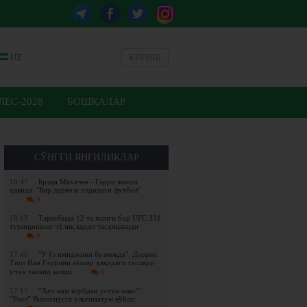
UZ
КИРИШ
ЕС-2028
БОШҚАЛАР
СЎНГГИ ЯНГИЛИКЛАР
18:47
Брэди Махачев - Гэрри жанги
ҳақида: "Бир дарвоза олдидаги футбол"
0
18:13
Таркибида 12 та жанги бор UFC 331
турнирининг тўлиқ карди тасдиқланди
0
17:48
"У ўз имиджини бузмоқда". Даррен
Тилл Иан Гэррини аёллар ҳақидаги гаплари
учун танқид қилди
0
17:17
“Ҳеч ким клубдан устун эмас”:
“Реал” Винисиусга ультиматум қўйди