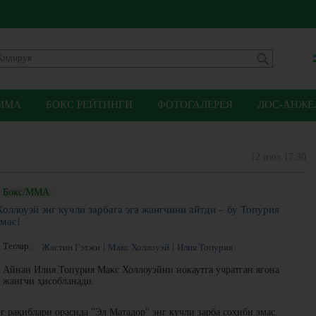
ММА
БОКС РЕЙТИНГИ
ФОТОГАЛЕРЕЯ
ЛОС-АНЖЕЛ
12 июл 17:30
Бокс/ММА
Холлоуэй энг кучли зарбага эга жангчини айтди – бу Топурия
эмас!
Теглар :
Жастин Гэтжи
Макс Холлоуэй
Илия Топурия
Айнан Илия Топурия Макс Холлоуэйни нокаутга учратган ягона
жангчи ҳисобланади.
 рақиблари орасида "Эл Матадор" энг кучли зарба соҳиби эмас.