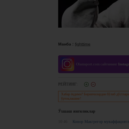
Манба :
fighttime
Olamsport.com сайтининг
Insta
РЕЙТИНГ:
Хабар ёқдими? Биринчилардан бўлиб дўстлари
ўртоқлашинг!
Ўхшаш янгиликлар
10:46
Конор Макгрегор муваффақиятл