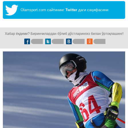
Olamsport.com сайтининг
Twitter
даги саҳифасини
кузатинг!
Хабар ёқдими? Биринчилардан бўлиб дўстларингиз билан ўртоқлашинг!