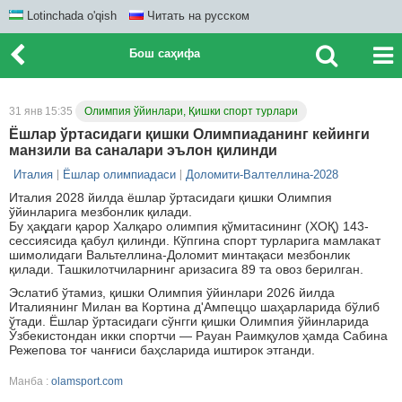
Lotinchada o'qish
Читать на русском
Бош саҳифа
31 янв 15:35
Олимпия ўйинлари, Қишки спорт турлари
Ёшлар ўртасидаги қишки Олимпиаданинг кейинги
манзили ва саналари эълон қилинди
Италия
Ёшлар олимпиадаси
Доломити-Валтеллина-2028
Италия 2028 йилда ёшлар ўртасидаги қишки Олимпия
ўйинларига мезбонлик қилади.
Бу ҳақдаги қарор Халқаро олимпия қўмитасининг (ХОҚ) 143-
сессиясида қабул қилинди. Кўпгина спорт турларига мамлакат
шимолидаги Вальтеллина-Доломит минтақаси мезбонлик
қилади. Ташкилотчиларнинг аризасига 89 та овоз берилган.
Эслатиб ўтамиз, қишки Олимпия ўйинлари 2026 йилда
Италиянинг Милан ва Кортина д'Ампеццо шаҳарларида бўлиб
ўтади. Ёшлар ўртасидаги сўнгги қишки Олимпия ўйинларида
Ўзбекистондан икки спортчи — Рауан Раимқулов ҳамда Сабина
Режепова тоғ чанғиси баҳсларида иштирок этганди.
Манба :
olamsport.com