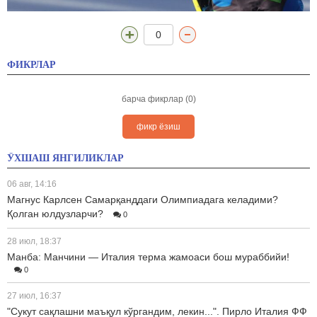
0
ФИКРЛАР
барча фикрлар (0)
фикр ёзиш
ЎХШАШ ЯНГИЛИКЛАР
06 авг, 14:16
Магнус Карлсен Самарқанддаги Олимпиадага келадими?
Қолган юлдузларчи?
0
28 июл, 18:37
Манба: Манчини — Италия терма жамоаси бош мураббийи!
0
27 июл, 16:37
"Сукут сақлашни маъқул кўргандим, лекин...". Пирло Италия ФФ