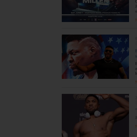
Q
J
o
y
0
B
a
h
y
2
J
y