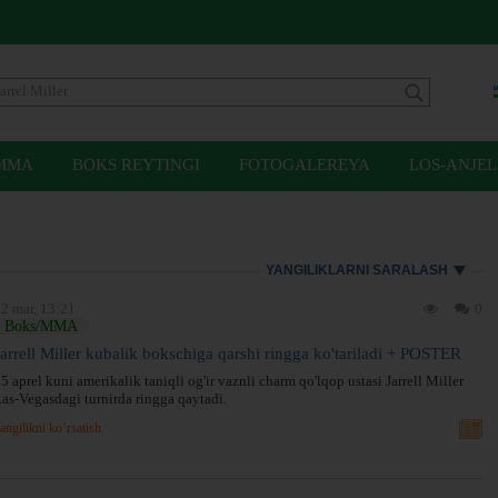
MMA
BOKS REYTINGI
FOTOGALEREYA
LOS-ANJEL
YANGILIKLARNI SARALASH
2 mar, 13:21
0
Boks/MMA
Jarrell Miller kubalik bokschiga qarshi ringga ko'tariladi + POSTER
5 aprel kuni amerikalik taniqli og'ir vaznli charm qo'lqop ustasi Jarrell Miller
as-Vegasdagi turnirda ringga qaytadi.
angilikni ko’rsatish