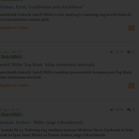
"Joshua, Fyuri, Uaylderdan aniq kuchliman"
merikalik bokschi Jarrell Miller o'zini superog'ir vaznning eng kuchli bokschi
eya hisoblashini malum qildi.
angilikni ko’rsatish
1 noy, 09:05
2270
0
Boks/MMA
Jarrell Miller Top Rank ​ bilan shartnoma imzoladi
merikalik bokschi Jarrell Miller mashhur promouterlik kompaniyasi Top Rank ​
ilan shartnoma imzoladi.
angilikni ko’rsatish
8 apr, 16:52
3056
0
Boks/MMA
Rasman. Joshua - Miller jangi o'tkazilmaydi
 iyunda Nyyu Yorkning eng mashhur arsenasi Medison Skver Gardenda bo'lishi
erak bo'lgan Jarrel Miller va Entoni Joshua jangi o'tkazilmaydi.