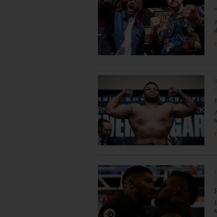
A
d
y
0
A
b
y
1
1
k