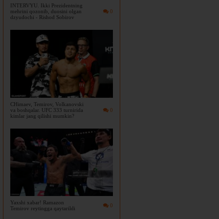
INTERVYU. Ikki Prezidentning
mehrini qozonib, duosini olgan
0
dzyudochi - Rishod Sobirov
CHimaev, Temirov, Volkanovski
va boshqalar. UFC 333 turnirida
0
kimlar jang qilishi mumkin?
Yaxshi xabar! Ramazon
0
Temirov reytingga qaytarildi