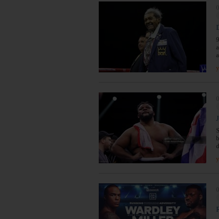
0
9
a
a
y
0
S
b
y
0