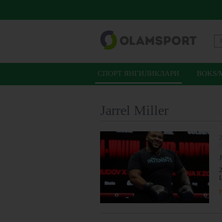
СПОРТ ЯНГИЛИКЛАРИ
BOKS/
Jarrel Miller
2
2
L
y