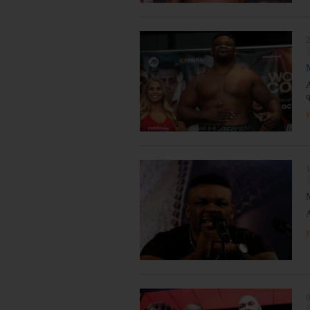
2
A
q
y
1
A
y
0