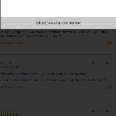
9 iyu, 10:18
3086
0
Boks/MMA
Rahmat! Allaqachon sizlar bilanman!
Miller uchinchi marta dopingdan o'ta olmadi
merikalik superog'ir vazn toifasida ishtirok etuvchi bokschi Jarrell Millerning
on tahlilida taqiqlangan modda aniqlangan.
angilikni ko’rsatish
8 iyu, 07:25
2035
0
Boks/MMA
Millerning qachon va kimga qarshi jang qilishi malum
merikalik boksch Jarrel Miller navbatdagi jangini qachon o'tkazishi malum.
angilikni ko’rsatish
5 apr, 09:45
2922
0
Boks/MMA