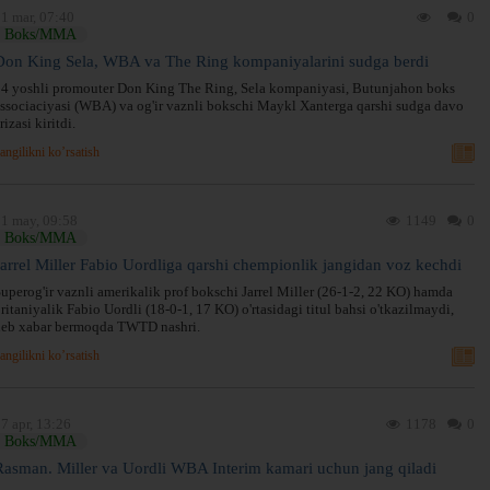
1 mar, 07:40
0
Boks/MMA
Don King Sela, WBA va The Ring kompaniyalarini sudga berdi
4 yoshli promouter Don King The Ring, Sela kompaniyasi, Butunjahon boks
ssociaciyasi (WBA) va og'ir vaznli bokschi Maykl Xanterga qarshi sudga davo
rizasi kiritdi.
angilikni ko’rsatish
1 may, 09:58
1149
0
Boks/MMA
Jarrel Miller Fabio Uordliga qarshi chempionlik jangidan voz kechdi
uperog'ir vaznli amerikalik prof bokschi Jarrel Miller (26-1-2, 22 KO) hamda
ritaniyalik Fabio Uordli (18-0-1, 17 KO) o'rtasidagi titul bahsi o'tkazilmaydi,
deb xabar bermoqda TWTD nashri.
angilikni ko’rsatish
7 apr, 13:26
1178
0
Boks/MMA
Rasman. Miller va Uordli WBA Interim kamari uchun jang qiladi