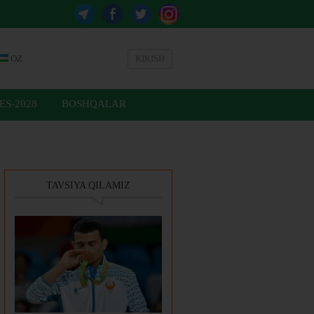
OZ
KIRISH
ES-2028
BOSHQALAR
TAVSIYA QILAMIZ