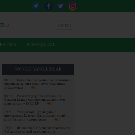
OZ
KIRISH
ES-2028
BOSHQALAR
SO’NGGI YANGILIKLAR
08:57
Инфантино жазманининг лавозимини
оширишда ва унга товон пули тўланишда
айбланмоқда
0
08:31
Расман! Суҳроббек Отажонов
Octagon League чемпионлик камари учун
жанг қилади + ПОСТЕР
0
19:59
Ўзбекистон? Турли сунъий
интеллектлар Шахмат Олимпиадаси ғолиби
ким бўлишини тахмин қилди
0
19:15
Яхши хабар: Президент вакили билан
Ўзбекистон хоккей федерациясини