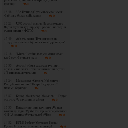
ривожлантириш масалалари муҳокама
қилинди
0
18:48
“Ал Иттиҳод” уч мавсумдан сўнг
Фабиньо билан хайрлашди
0
18:21
UFC асосий жанги Нурмагомедов -
Ядонг бўлган турнир учун расмий постерни
эълон қилди + ФОТО
0
17:49
Абдель-Азиз: "Нурмагомедов
Топурияни таслим бўлишга мажбур қилади"
0
17:18
"Милан" собиқ юлдузи Англиядан
клуб сотиб олишга яқин
0
16:53
Асосий тўрга саралаш турнири
орқали етиб келган теннисчимизнинг эртаги
1/4 финалда якунланди
0
16:24
Муҳаммад Жалудга Ўзбекистон
Республикасининг "Фахрий фуқароси"
мақоми берилди
0
15:57
Конор Макгрегор Махачев — Гэрри
жангига ўз тахминини айтди
0
15:33
Инфантинонинг кечирим сўраши
камлик қилади: Футболчилар касаба уюшмаси
ФИФА олдига тўртта талаб қўйди
0
14:52
БУМ! Роберт Уиттакер Богдан
Гусков билан жанг қилиш ниятида!
0