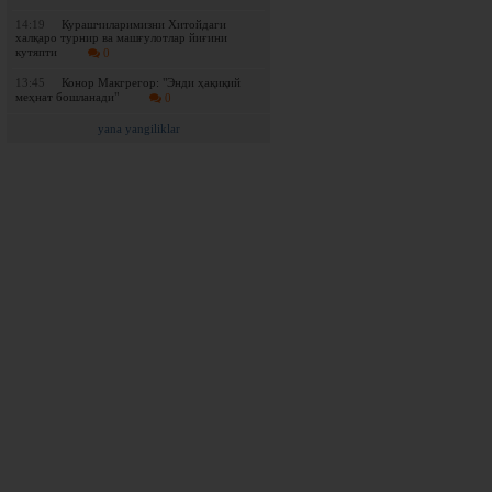
14:19
Курашчиларимизни Хитойдаги
халқаро турнир ва машғулотлар йиғини
кутяпти
0
13:45
Конор Макгрегор: "Энди ҳақиқий
меҳнат бошланади"
0
yana yangiliklar