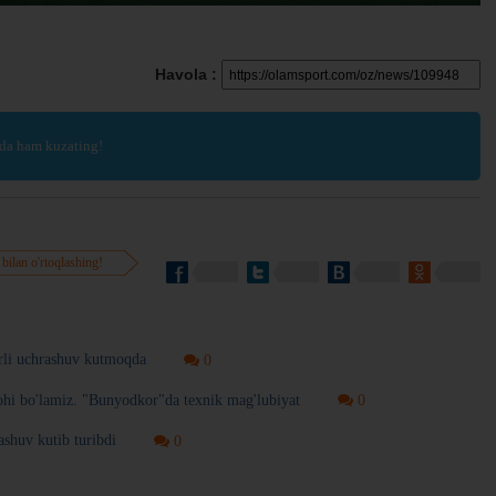
Havola :
da ham kuzating!
 bilan o'rtoqlashing!
arli uchrashuv kutmoqda
0
ohi bo'lamiz. "Bunyodkor"da texnik mag'lubiyat
0
ashuv kutib turibdi
0