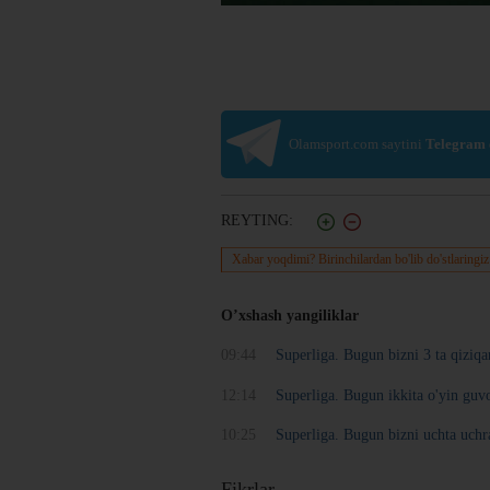
Olamsport.com saytini
Telegram
REYTING:
Xabar yoqdimi? Birinchilardan bo'lib do'stlaringiz
O’xshash yangiliklar
09:44
Superliga. Bugun bizni 3 ta qiziq
12:14
Superliga. Bugun ikkita o'yin guv
10:25
Superliga. Bugun bizni uchta uchr
Fikrlar