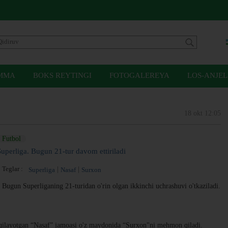
MMA
BOKS REYTINGI
FOTOGALEREYA
LOS-ANJEL
18 okt 12:05
Futbol
Superliga. Bugun 21-tur davom ettiriladi
Teglar :
Superliga
Nasaf
Surxon
Bugun Superliganing 21-turidan o'rin olgan ikkinchi uchrashuvi o'tkaziladi.
 qilayotgan “Nasaf” jamoasi o'z maydonida “Surxon"ni mehmon qiladi.