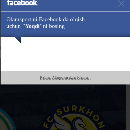
Olamsport ni Facebook da o’qish
uchun
"Yoqdi"
ni bosing
Rahmat! Allaqachon sizlar bilanman!