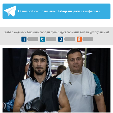
Olamsport.com сайтининг
Telegram
даги саҳифасини
кузатинг!
Хабар ёқдими? Биринчилардан бўлиб дўстларингиз билан ўртоқлашинг!