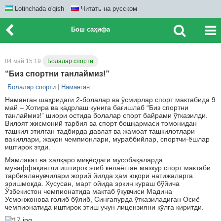
Lotinchada o'qish
Читать на русском
Бош саҳифа
04 май 15:19
Болалар спорти
“Биз спортни танлаймиз!”
Болалар спорти
Наманган
Наманган шаҳридаги 2-болалар ва ўсмирлар спорт мактабида 9
май – Хотира ва қадрлаш кунига бағишлаб “Биз спортни
танлаймиз!” шиори остида болалар спорт байрами ўтказилди.
Вилоят жисмоний тарбия ва спорт бошқармаси томонидан
ташкил этилган тадбирда давлат ва жамоат ташкилотлари
вакиллари, жаҳон чемпионлари, мураббийлар, спортчи-ёшлар
иштирок этди.
Мамлакат ва халқаро миқёсдаги мусобақаларда
муваффақиятли иштирок этиб келаётган мазкур спорт мактаби
тарбияланувчилари жорий йилда ҳам юқори натижаларга
эришмоқда. Хусусан, март ойида эркин кураш бўйича
Ўзбекистон чемпионатида мактаб ўқувчиси Мадина
Усмонжонова ғолиб бўлиб, Сингапурда ўтказиладиган Осиё
чемпионатида иштирок этиш учун лицензияни қўлга киритди.