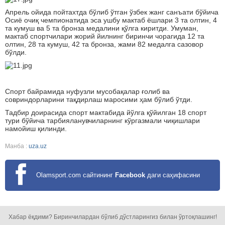
Апрель ойида пойтахтда бўлиб ўтган ўзбек жанг санъати бўйича
Осиё очиқ чемпионатида эса ушбу мактаб ёшлари 3 та олтин, 4
та кумуш ва 5 та бронза медалини қўлга киритди. Умуман,
мактаб спортчилари жорий йилнинг биринчи чорагида 12 та
олтин, 28 та кумуш, 42 та бронза, жами 82 медалга сазовор
бўлди.
Спорт байрамида нуфузли мусобақалар ғолиб ва
совриндорларини тақдирлаш маросими ҳам бўлиб ўтди.
Тадбир доирасида спорт мактабида йўлга қўйилган 18 спорт
тури бўйича тарбияланувчиларнинг кўргазмали чиқишлари
намойиш қилинди.
Манба :
uza.uz
Olamsport.com сайтининг
Facebook
даги саҳифасини
кузатинг!
Хабар ёқдими? Биринчилардан бўлиб дўстларингиз билан ўртоқлашинг!