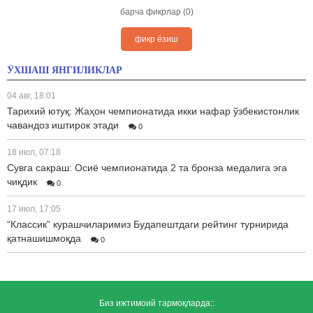
барча фикрлар (0)
фикр ёзиш
ЎХШАШ ЯНГИЛИКЛАР
04 авг, 18:01
Тарихий ютуқ: Жаҳон чемпионатида икки нафар ўзбекистонлик
чавандоз иштирок этади
0
18 июл, 07:18
Сувга сакраш: Осиё чемпионатида 2 та бронза медалига эга
чиқдик
0
17 июл, 17:05
“Классик” курашчиларимиз Будапештдаги рейтинг турнирида
қатнашишмоқда
0
Биз ижтимоий тармоқларда::