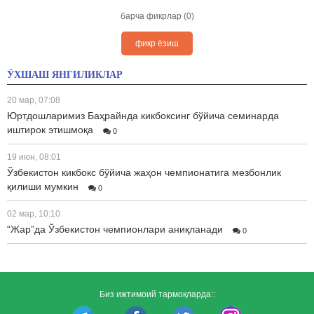
барча фикрлар (0)
фикр ёзиш
ЎХШАШ ЯНГИЛИКЛАР
20 мар, 07:08
Юртдошларимиз Баҳрайнда кикбоксинг бўйича семинарда
иштирок этишмоқа
0
19 июн, 08:01
Ўзбекистон кикбокс бўйича жаҳон чемпионатига мезбонлик
қилиши мумкин
0
02 мар, 10:10
“Жар”да Ўзбекистон чемпионлари аниқланади
0
Биз ижтимоий тармоқларда::