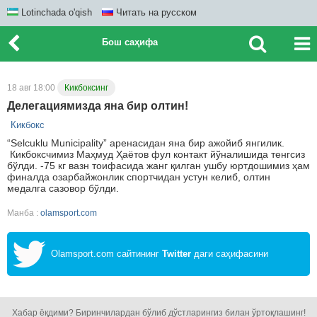
Lotinchada o'qish
Читать на русском
Бош саҳифа
18 авг 18:00
Кикбоксинг
Делегациямизда яна бир олтин!
Кикбокс
“Selcuklu Municipality” аренасидан яна бир ажойиб янгилик.
Кикбоксчимиз Маҳмуд Ҳаётов фул контакт йўналишида тенгсиз
бўлди. -75 кг вазн тоифасида жанг қилган ушбу юртдошимиз ҳам
финалда озарбайжонлик спортчидан устун келиб, олтин
медалга сазовор бўлди.
Манба :
olamsport.com
Olamsport.com сайтининг
Twitter
даги саҳифасини
кузатинг!
Хабар ёқдими? Биринчилардан бўлиб дўстларингиз билан ўртоқлашинг!