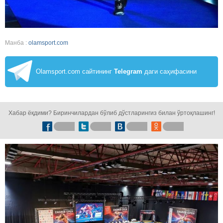
Манба :
olamsport.com
Olamsport.com сайтининг
Telegram
даги саҳифасини
кузатинг!
Хабар ёқдими? Биринчилардан бўлиб дўстларингиз билан ўртоқлашинг!