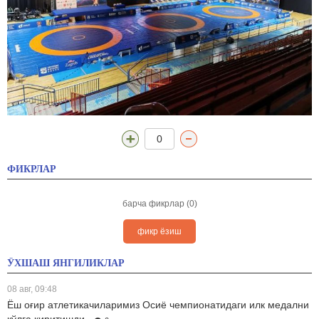
0
ФИКРЛАР
барча фикрлар (0)
фикр ёзиш
ЎХШАШ ЯНГИЛИКЛАР
08 авг, 09:48
Ёш оғир атлетикачиларимиз Осиё чемпионатидаги илк медални