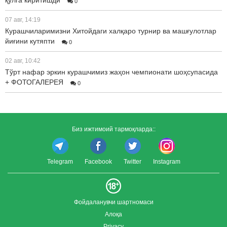
қўлга киритишди
0
07 авг, 14:19
Курашчиларимизни Хитойдаги халқаро турнир ва машғулотлар
йиғини кутяпти
0
02 авг, 10:42
Тўрт нафар эркин курашчимиз жаҳон чемпионати шоҳсупасида
+ ФОТОГАЛЕРЕЯ
0
Биз ижтимоий тармоқларда::
Telegram
Facebook
Twitter
Instagram
Фойдаланувчи шартномаси
Алоқа
Privacy