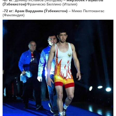
-67 кг:
Дониёр Исламов (Молдова) –
Мирзобек Раҳматов
(Ўзбекистон)
/Франческо Беллино (Италия)
-72 кг: Арам Варданян (Ўзбекистон)
– Микко Пелтокангас
(Финляндия)