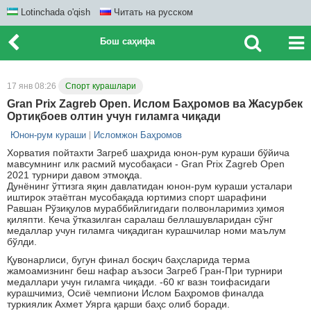
Lotinchada o'qish
Читать на русском
Бош саҳифа
17 янв 08:26
Спорт курашлари
Gran Prix Zagreb Open. Ислом Баҳромов ва Жасурбек
Ортиқбоев олтин учун гиламга чиқади
Юнон-рум кураши
Исломжон Баҳромов
Хорватия пойтахти Загреб шаҳрида юнон-рум кураши бўйича
мавсумнинг илк расмий мусобақаси - Gran Prix Zagreb Open
2021 турнири давом этмоқда.
Дунёнинг ўттизга яқин давлатидан юнон-рум кураши усталари
иштирок этаётган мусобақада юртимиз спорт шарафини
Равшан Рўзиқулов мураббийлигидаги полвонларимиз ҳимоя
қиляпти. Кеча ўтказилган саралаш беллашувларидан сўнг
медаллар учун гиламга чиқадиган курашчилар номи маълум
бўлди.
Қувонарлиси, бугун финал босқич баҳсларида терма
жамоамизнинг беш нафар аъзоси Загреб Гран-При турнири
медаллари учун гиламга чиқади. -60 кг вазн тоифасидаги
курашчимиз, Осиё чемпиони Ислом Баҳромов финалда
туркиялик Ахмет Уярга қарши баҳс олиб боради.