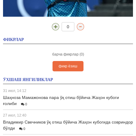
0
ФИКРЛАР
барча фикрлар (0)
фикр ёзиш
ЎХШАШ ЯНГИЛИКЛАР
31 июл, 14:12
Шаҳноза Мамажонова пара ўқ отиш бўйича Жаҳон кубоги
ғолиби
0
27 июл, 12:40
Владимир Свечников ўқ отиш бўйича Жаҳон кубогида совриндор
бўлди
0