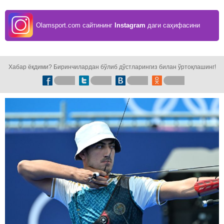
Olamsport.com сайтининг
Instagram
даги саҳифасини
кузатинг!
Хабар ёқдими? Биринчилардан бўлиб дўстларингиз билан ўртоқлашинг!