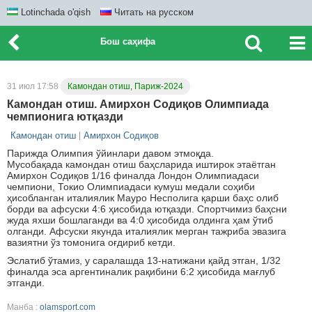
Lotinchada o'qish
Читать на русском
Бош саҳифа
31 июл 17:58
Камондан отиш, Париж-2024
Камондан отиш. Амирхон Содиқов Олимпиада
чемпионига ютқазди
Камондан отиш
Амирхон Содиқов
Парижда Олимпия ўйинлари давом этмоқда.
Мусобақада камондан отиш баҳсларида иштирок этаётган
Амирхон Содиқов 1/16 финалда Лондон Олимпиадаси
чемпиони, Токио Олимпиадаси кумуш медали соҳиби
ҳисобланган италиялик Мауро Несполига қарши баҳс олиб
борди ва афсуски 4:6 ҳисобида ютқазди. Спортчимиз баҳсни
жуда яхши бошлаганди ва 4:0 ҳисобида олдинга ҳам ўтиб
олганди. Афсуски якунда италиялик мерган тажриба эвазига
вазиятни ўз томонига оғдириб кетди.
Эслатиб ўтамиз, у саралашда 13-натижани қайд этган, 1/32
финалда эса аргентиналик рақибини 6:2 ҳисобида мағлуб
этганди.
Манба :
olamsport.com