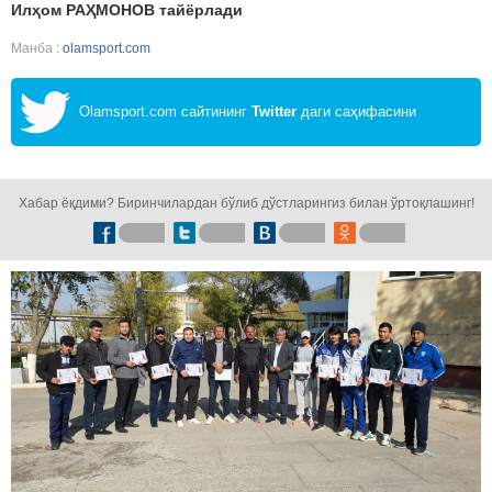
Илҳом РАҲМОНОВ тайёрлади
Манба :
olamsport.com
Olamsport.com сайтининг
Twitter
даги саҳифасини
кузатинг!
Хабар ёқдими? Биринчилардан бўлиб дўстларингиз билан ўртоқлашинг!