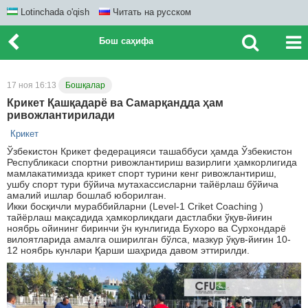
Lotinchada o'qish
Читать на русском
Бош саҳифа
17 ноя 16:13
Бошқалар
Крикет Қашқадарё ва Самарқандда ҳам
ривожлантирилади
Крикет
Ўзбекистон Крикет федерацияси ташаббуси ҳамда Ўзбекистон
Республикаси спортни ривожлантириш вазирлиги ҳамкорлигида
мамлакатимизда крикет спорт турини кенг ривожлантириш,
ушбу спорт тури бўйича мутахассисларни тайёрлаш бўйича
амалий ишлар бошлаб юборилган.
Икки босқичли мураббийларни (Level-1 Criket Coaching )
тайёрлаш мақсадида ҳамкорликдаги дастлабки ўқув-йиғин
ноябрь ойининг биринчи ўн кунлигида Бухоро ва Сурхондарё
вилоятларида амалга оширилган бўлса, мазкур ўқув-йиғин 10-
12 ноябрь кунлари Қарши шаҳрида давом эттирилди.