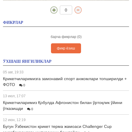
0
ФИКРЛАР
барча фикрлар (0)
фикр ёзиш
ЎХШАШ ЯНГИЛИКЛАР
05 авг, 19:33
Крикетчиларимизга замонавий спорт анжомлари топширилди +
ФОТО
0
13 июл, 17:07
Крикетчиларимиз Қобулда Афғонистон билан ўртоқлик ўйини
ўтказишди
0
12 июн, 12:19
Бугун Ўзбекистон крикет терма жамоаси Challenger Cup