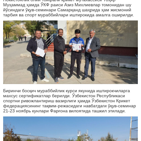
Муҳаммад ҳамда ЎКФ раиси Азиз Михлиевлар томонидан шу
йўсиндаги ўқув-семинари Самарқанд шаҳрида ҳам жисмоний
тарбия ва спорт мураббийлари иштирокида амалга оширилди.
Биринчи босқич мураббийлик курси якунида иштирокчиларга
махсус сертификатлар берилди. Ўзбекистон Республикаси
спортни ривожлантириш вазирлиги ҳамда Ўзбекистон Крикет
федерациясининг тақвим-режасидаги навбатдаги ўқув-семинар
21-23 ноябрь кунлари Фарғона вилоятида ташкил этилади.