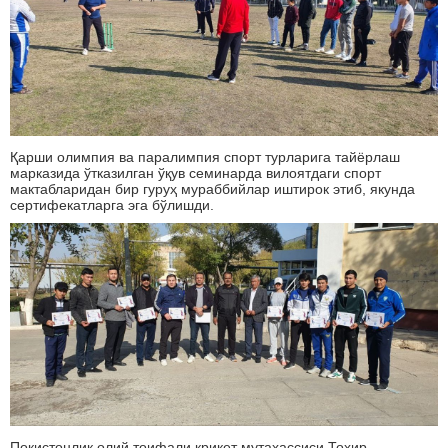
Қарши олимпия ва паралимпия спорт турларига тайёрлаш
марказида ўтказилган ўқув семинарда вилоятдаги спорт
мактабларидан бир гуруҳ мураббийлар иштирок этиб, якунда
сертифекатларга эга бўлишди.
Покистонлик олий тоифали крикет мутахассиси Тоҳир