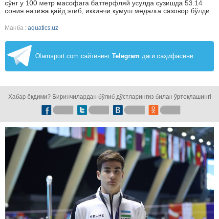
сўнг у 100 метр масофага баттерфляй усулда сузишда 53.14
сония натижа қайд этиб, иккинчи кумуш медалга сазовор бўлди.
Манба :
aquatics.uz
Olamsport.com сайтининг
Telegram
даги саҳифасини
кузатинг!
Хабар ёқдими? Биринчилардан бўлиб дўстларингиз билан ўртоқлашинг!