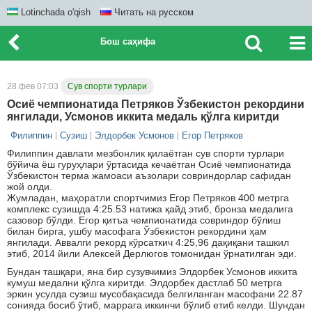
Lotinchada o'qish
Читать на русском
Бош саҳифа
28 фев 07:03
Сув спорти турлари
Осиё чемпионатида Петряков Ўзбекистон рекордини
янгилади, Усмонов иккита медаль қўлга киритди
Филиппин
Сузиш
Элдорбек Усмонов
Егор Петряков
Филиппин давлати мезбонлик қилаётган сув спорти турлари
бўйича ёш гуруҳлари ўртасида кечаётган Осиё чемпионатида
Ўзбекистон терма жамоаси аъзолари совриндорлар сафидан
жой олди.
Жумладан, маҳоратли спортчимиз Егор Петряков 400 метрга
комплекс сузишда 4:25.53 натижа қайд этиб, бронза медалига
сазовор бўлди. Егор қитъа чемпионатида совриндор бўлиш
билан бирга, ушбу масофага Ўзбекистон рекордини ҳам
янгилади. Аввалги рекорд кўрсаткич 4:25,96 дақиқани ташкил
этиб, 2014 йили Алексей Дерлюгов томонидан ўрнатилган эди.
Бундан ташқари, яна бир сузувчимиз Элдорбек Усмонов иккита
кумуш медални қўлга киритди. Элдорбек дастлаб 50 метрга
эркин усулда сузиш мусобақасида белгиланган масофани 22.87
сонияда босиб ўтиб, маррага иккинчи бўлиб етиб келди. Шундан