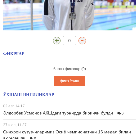
0
ФИКРЛАР
барча фикрлар (0)
фикр ёзиш
ЎХШАШ ЯНГИЛИКЛАР
02 авг, 14:17
Элдорбек Усмонов АҚШдаги турнирда биринчи бўлди
0
27 июл, 11:37
Синхрон сузувчиларимиз Осиё чемпионатини 16 медал билан
якунлашди
0