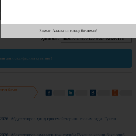
Раҳмат! Аллақачон сизлар биланман!
Ҳавола :
ram
даги саҳифасини кузатинг!
нгиз билан
 2026. Абдусатторов ҳинд гроссмейстерини таслим этди. Гукеш
 2026. Абдусатторов амалдаги тож соҳиби Гукешга қарши баҳс олиб