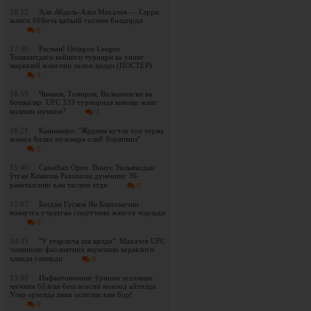
18:12
Али Абдель-Азиз Махачев — Гарри
жанги бўйича қатъий тахмин билдирди
0
17:30
Расман! Octagon League
Тошкентдаги кейинги турнири ва унинг
марказий жангини эълон қилди (ПОСТЕР)
0
16:59
Чимаев, Темиров, Волкановски ва
бошқалар. UFC 333 турнирида кимлар жанг
қилиши мумкин?
0
16:21
Каннаваро: "Жудаям кучли топ терма
жамоа билан музокара олиб боряпмиз"
0
15:40
Canadian Open. Винус Уильямсдан
ўтган Камилла Рахимова дунёнинг 36-
ракеткасини ҳам таслим этди
0
15:07
Богдан Гусков Ян Блаховични
нокаутга учратган спортчини жангга чорлади
0
14:33
"У етарлича иш қилди". Махачев UFC
чемпиони фаолиятини якунлаши кераклиги
ҳақида гапирди
0
13:00
Инфантинонинг ўрнини эгаллаши
мумкин бўлган беш асосий номзод айтилди.
Улар орасида икки осиёлик ҳам бор!
0