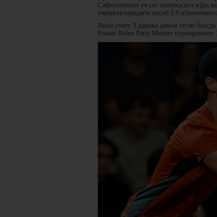
Сафиуллинни уч сет натижасига кўра мағ
учрашувларидаги ҳисоб 2:0 кўринишиг
Икки соату 9 дақиқа давом этган баҳсд
Роман Rolex Paris Masters турнирининг