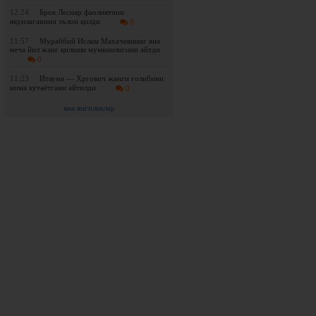
12:24
Брок Леснар фаолиятини
якунлаганини эълон қилди
0
11:57
Мураббий Ислам Махачевнинг яна
неча йил жанг қилиши мумкинлигини айтди
0
11:23
Итаума — Хргович жанги ғолибини
нима кутаётгани айтилди
0
яна янгиликлар