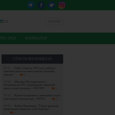
UZ
КИРИШ
ЕС-2028
БОШҚАЛАР
СЎНГГИ ЯНГИЛИКЛАР
20:25
Гейбл Стивсон UFC'даги кейинги
жангини қачон ва кимга қарши ўтказиши
маълум
0
19:58
Мексика Мустақиллигига
бағишланган UFC турнирининг марказий
жанги эълон қилинди + ПОСТЕР
0
19:33
Крикетчиларимизга замонавий спорт
анжомлари топширилди + ФОТО
0
19:05
Фабио Каннаваро: "Терма жамоани
ёшартириш ишларини олиб борамиз"
0