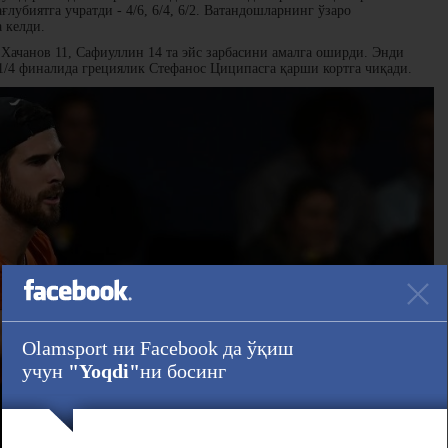
лубиятга учратди - 4/6, 6/4, 6/2. Ватандошларнинг ўзаро
а келди.
а Хачанов 11, Сафиуллин 14 та эйс зарбасини амалга оширди. Энди
 1/4 финалида грециялик Стефанос Циципасга қарши кортга чиқади.
Olamsport ни Facebook да ўқиш
учун
"Yoqdi"
ни босинг