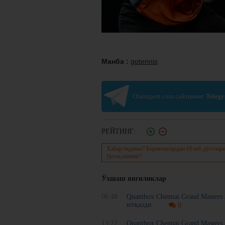
Манба :
gotennis
Olamsport.com сайтининг
Teleg
РЕЙТИНГ:
Хабар ёқдими? Биринчилардан бўлиб дўстлари
ўртоқлашинг!
Ўхшаш янгиликлар
06:48
Quantbox Chennai Grand Masters
ютқазди
0
13:22
Quantbox Chennai Grand Masters