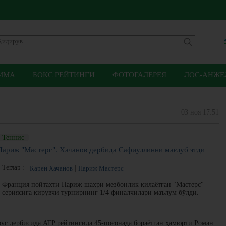
ММА
БОКС РЕЙТИНГИ
ФОТОГАЛЕРЕЯ
ЛОС-АНЖЕЛ
03 ноя 17:51
Теннис
Париж "Мастерс". Хачанов дербида Сафиуллинни мағлуб этди
Теглар :
Карен Хачанов
Париж Мастерс
Франция пойтахти Париж шаҳри мезбонлик қилаётган "Мастерс"
сериясига кирувчи турнирнинг 1/4 финалчилари маълум бўлди.
рус дербисида ATP рейтингида 45-поғонада бораётган ҳамюрти Роман