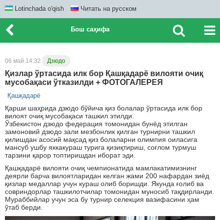
Lotinchada o'qish
Читать на русском
Бош саҳифа
06 май 14:32
Дзюдо
Қизлар ўртасида илк бор Қашқадарё вилояти очиқ
мусобақаси ўтказилди + ФОТОГАЛЕРЕЯ
Қашқадарё
Қарши шаҳрида дзюдо бўйича қиз болалар ўртасида илк бор
вилоят очиқ мусобақаси ташкил этилди.
Ўзбекистон дзюдо федерация томонидан бунёд этилган
замоновий дзюдо зали мезбонлик қилган турнирни ташкил
қилишдан асосий мақсад қиз болаларни олимпия оиласига
мансуб ушбу яккакураш турига қизиқтириш, соғлом турмуш
тарзини қарор топтиришдан иборат эди.
Қашқадарё вилояти очиқ чемпионатида мамлакатимизнинг
деярли барча вилоятларидан келган жами 200 нафардан зиёд
қизлар медаллар учун кураш олиб боришди. Якунда ғолиб ва
совриндорлар ташкилотчилар томонидан муносиб тақдирланди.
Мураббийлар учун эса бу турнир селекция вазифасини ҳам
ўтаб берди.