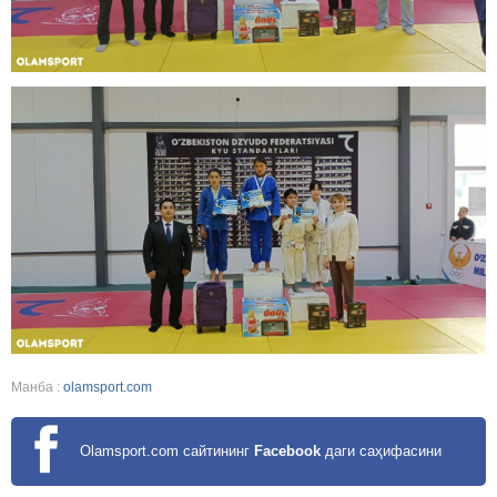
Манба :
olamsport.com
Olamsport.com сайтининг
Facebook
даги саҳифасини