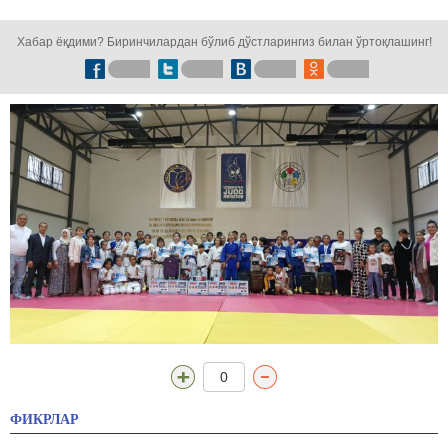
кузатинг!
Хабар ёқдими? Биринчилардан бўлиб дўстларингиз билан ўртоқлашинг!
0
ФИКРЛАР