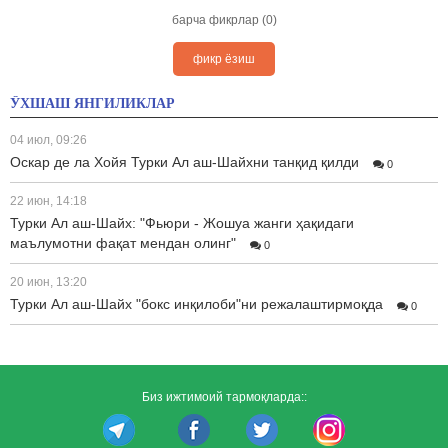
барча фикрлар (0)
фикр ёзиш
ЎХШАШ ЯНГИЛИКЛАР
04 июл, 09:26
Оскар де ла Хойя Турки Ал аш-Шайхни танқид қилди
0
22 июн, 14:18
Турки Ал аш-Шайх: "Фьюри - Жошуа жанги ҳақидаги
маълумотни фақат мендан олинг"
0
20 июн, 13:20
Турки Ал аш-Шайх "бокс инқилоби"ни режалаштирмоқда
0
Биз ижтимоий тармоқларда::