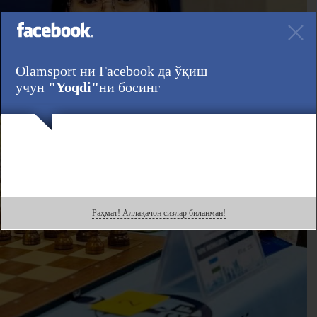
Olamsport ни Facebook да ўқиш
учун
"Yoqdi"
ни босинг
Раҳмат! Аллақачон сизлар биланман!