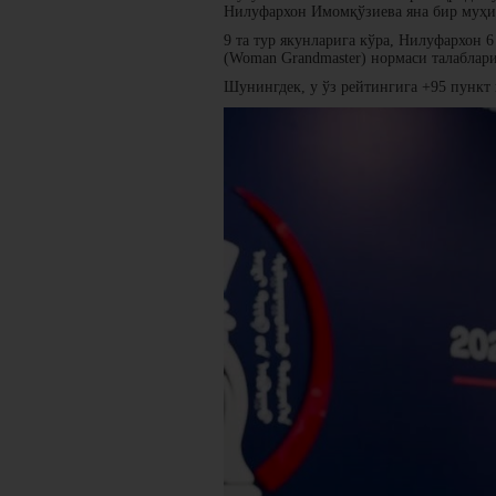
Нилуфархон Имомқўзиева яна бир муҳим
9 та тур якунларига кўра, Нилуфархон
(Woman Grandmaster) нормаси талаблар
Шунингдек, у ўз рейтингига +95 пункт