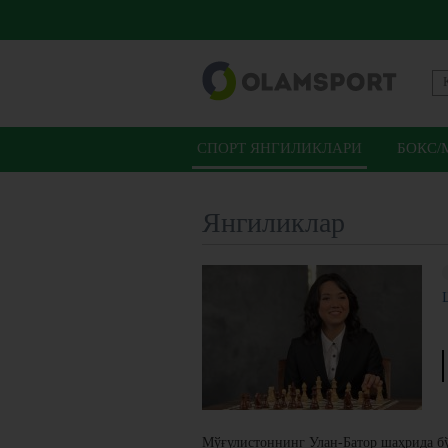
СПОРТ ЯНГИЛИКЛАРИ
БОКС/
Янгиликлар
Мўғулистоннинг Улан-Батор шаҳрида б