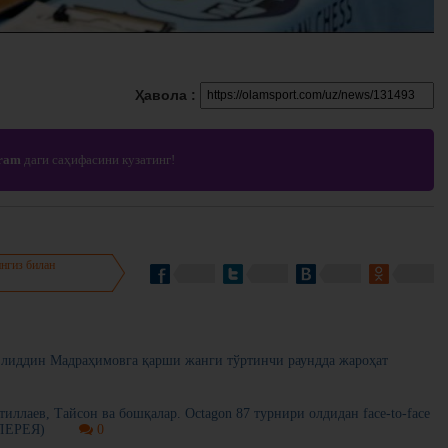
Ҳавола :
gram
даги саҳифасини кузатинг!
нгиз билан
иддин Мадраҳимовга қарши жанги тўртинчи раундда жароҳат
ллаев, Тайсон ва бошқалар. Octagon 87 турнири олдидан face-to-face
ЛЕРЕЯ)
0