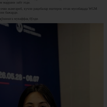
 маррани забт этди.
 6 очко жамғариб, кучли рақибалар иштирок этган мусобақада WGM
ини бажарди.
 қўшишга муваффақ бўлди.