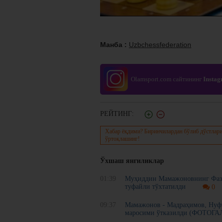
Манба :
Uzbchessfederation
Olamsport.com сайтининг
Insta
РЕЙТИНГ:
Хабар ёқдими? Биринчилардан бўлиб дўстлари
ўртоқлашинг!
Ўхшаш янгиликлар
01:39
Муҳиддин Мамажоновнинг Фазл
туфайли тўхтатилди
0
09:37
Мамажонов - Мадраҳимов, Нуфти
маросими ўтказилди (ФОТОГА