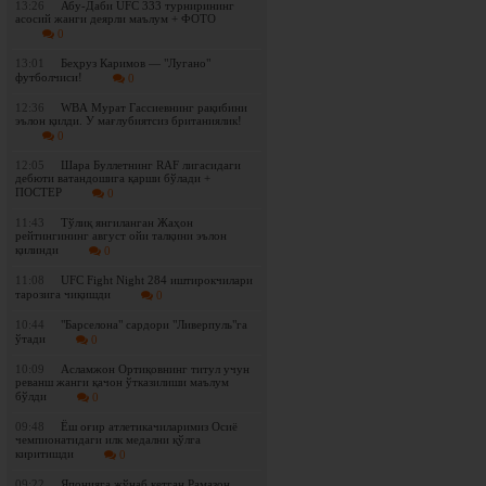
13:26
Абу-Даби UFC 333 турнирининг
асосий жанги деярли маълум + ФОТО
0
13:01
Беҳруз Каримов — "Лугано"
футболчиси!
0
12:36
WBА Мурат Гассиевнинг рақибини
эълон қилди. У мағлубиятсиз британиялик!
0
12:05
Шара Буллетнинг RAF лигасидаги
дебюти ватандошига қарши бўлади +
ПОСТЕР
0
11:43
Tўлиқ янгиланган Жаҳон
рейтингининг август ойи талқини эълон
қилинди
0
11:08
UFC Fight Night 284 иштирокчилари
тарозига чиқишди
0
10:44
"Барселона" сардори "Ливерпуль"га
ўтади
0
10:09
Асламжон Ортиқовнинг титул учун
реванш жанги қачон ўтказилиши маълум
бўлди
0
09:48
Ёш оғир атлетикачиларимиз Осиё
чемпионатидаги илк медални қўлга
киритишди
0
09:22
Японияга жўнаб кетган Рамазон