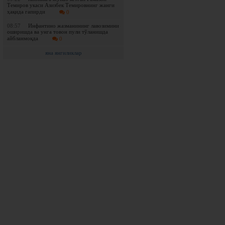
Темиров укаси Азизбек Темировнинг жанги
ҳақида гапирди
0
08:57
Инфантино жазманининг лавозимини
оширишда ва унга товон пули тўланишда
айбланмоқда
0
яна янгиликлар