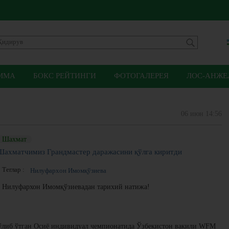
ММА
БОКС РЕЙТИНГИ
ФОТОГАЛЕРЕЯ
ЛОС-АНЖЕЛ
06 июн 14:56
Шахмат
Шахматчимиз Грандмастер даражасини қўлга киритди
Теглар :
Нилуфархон Имомқўзиева
Нилуфархон Имомқўзиевадан тарихий натижа!
ўлиб ўтган Осиё индивидуал чемпионатида Ўзбекистон вакили WFM