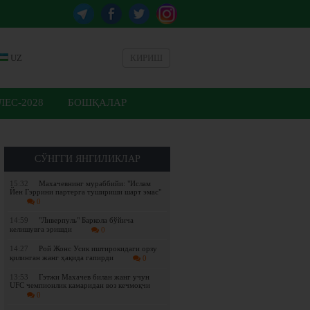
UZ
КИРИШ
ЕС-2028
БОШҚАЛАР
СЎНГГИ ЯНГИЛИКЛАР
15:32
Махачевнинг мураббийи: "Ислам
Йен Гэррини партерга тушириши шарт эмас"
0
14:59
"Ливерпуль" Баркола бўйича
келишувга эришди
0
14:27
Рой Жонс Усик иштирокидаги орзу
қилинган жанг ҳақида гапирди
0
13:53
Гэтжи Махачев билан жанг учун
UFC чемпионлик камаридан воз кечмоқчи
0