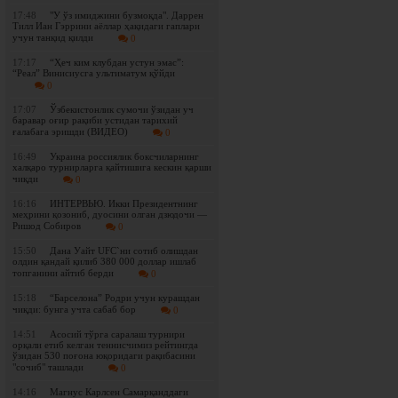
17:48
"У ўз имиджини бузмоқда". Даррен
Тилл Иан Гэррини аёллар ҳақидаги гаплари
учун танқид қилди
0
17:17
“Ҳеч ким клубдан устун эмас”:
“Реал” Винисиусга ультиматум қўйди
0
17:07
Ўзбекистонлик сумочи ўзидан уч
баравар оғир рақиби устидан тарихий
ғалабага эришди (ВИДЕО)
0
16:49
Украина россиялик боксчиларнинг
халқаро турнирларга қайтишига кескин қарши
чиқди
0
16:16
ИНТЕРВЬЮ. Икки Президентнинг
меҳрини қозониб, дуосини олган дзюдочи —
Ришод Собиров
0
15:50
Дана Уайт UFC`ни сотиб олишдан
олдин қандай қилиб 380 000 доллар ишлаб
топганини айтиб берди
0
15:18
“Барселона” Родри учун курашдан
чиқди: бунга учта сабаб бор
0
14:51
Асосий тўрга саралаш турнири
орқали етиб келган теннисчимиз рейтингда
ўзидан 530 поғона юқоридаги рақибасини
"сочиб" ташлади
0
14:16
Магнус Карлсен Самарқанддаги