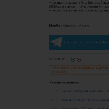
учун иккита вариант бор. Биттаси бок
ММАдаги вариант... Жавобимни биласиз
мумкин бўлган энг катта жанглар қизиқ
Манба :
championat.com
Olamsport.com сайтининг
Teleg
РЕЙТИНГ:
Хабар ёқдими? Биринчилардан бўлиб дўстлари
ўртоқлашинг!
Ўхшаш янгиликлар
10:52
Вальтер Уокер ўзи жанг қилишн
14:27
Жон Жонс Федор Емельяненкон
19:37
Белграддаги UFC турнири оғир