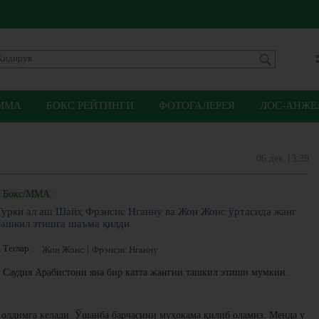
ММА
БОКС РЕЙТИНГИ
ФОТОГАЛЕРЕЯ
ЛОС-АНЖЕЛ
06 дек 13:39
Бокс/ММА
Турки ал аш Шайҳ Фрэнсис Нганну ва Жон Жонс ўртасида жанг
ташкил этишга шаъма қилди
Теглар :
Жон Жонс
Фрэнсис Нганну
Саудия Арабистони яна бир катта жангни ташкил этиши мумкин.
олдимга келади. Ўшанба барчасини муҳокама қилиб оламиз. Менда у