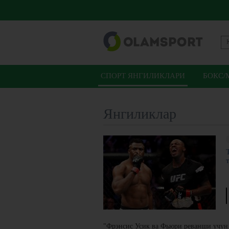
СПОРТ ЯНГИЛИКЛАРИ
БОКС/
Янгиликлар
"Фрэнсис Усик ва Фьюри реванши учун 