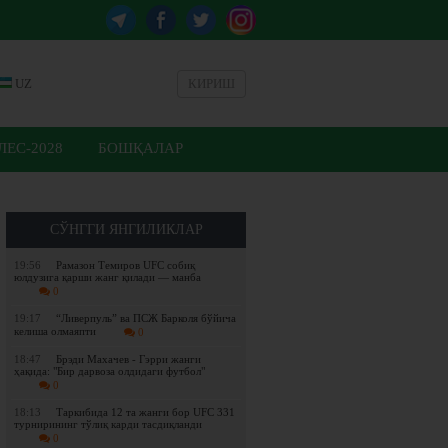
UZ
КИРИШ
ЕС-2028
БОШҚАЛАР
СЎНГГИ ЯНГИЛИКЛАР
19:56
Рамазон Темиров UFC собиқ
юлдузига қарши жанг қилади — манба
0
19:17
“Ливерпуль” ва ПСЖ Барколя бўйича
келиша олмаяпти
0
18:47
Брэди Махачев - Гэрри жанги
ҳақида: "Бир дарвоза олдидаги футбол"
0
18:13
Таркибида 12 та жанги бор UFC 331
турнирининг тўлиқ карди тасдиқланди
0