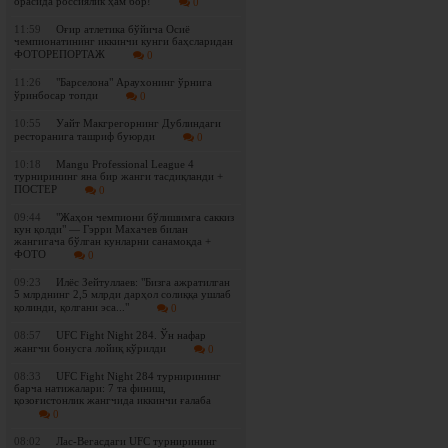
орасида россиялик ҳам бор!
0
11:59
Оғир атлетика бўйича Осиё
чемпионатининг иккинчи кунги баҳсларидан
ФОТОРЕПОРТАЖ
0
11:26
"Барселона" Араухонинг ўрнига
ўринбосар топди
0
10:55
Уайт Макгрегорнинг Дублиндаги
ресторанига ташриф буюрди
0
10:18
Mangu Professional League 4
турнирининг яна бир жанги тасдиқланди +
ПОСТЕР
0
09:44
"Жаҳон чемпиони бўлишимга саккиз
кун қолди" — Гэрри Махачев билан
жангигача бўлган кунларни санамоқда +
ФОТО
0
09:23
Илёс Зейтуллаев: "Бизга ажратилган
5 млрднинг 2,5 млрди дарҳол солиққа ушлаб
қолинди, қолгани эса..."
0
08:57
UFC Fight Night 284. Ўн нафар
жангчи бонусга лойиқ кўрилди
0
08:33
UFC Fight Night 284 турнирининг
барча натижалари: 7 та финиш,
қозоғистонлик жангчида иккинчи ғалаба
0
08:02
Лас-Вегасдаги UFC турнирининг