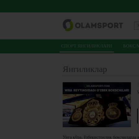
СПОРТ ЯНГИЛИКЛАРИ
БОКС/
Янгиликлар
Унга кўра, ўзбекистонлик боксчиларда 