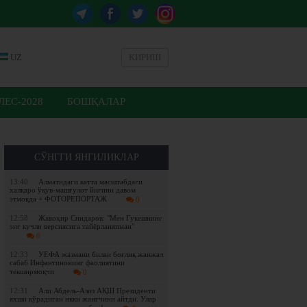
UZ
КИРИШ
ЕС-2028
БОШҚАЛАР
СЎНГГИ ЯНГИЛИКЛАР
13:40
Алматидаги катта масштабдаги
халқаро ўқув-машғулот йиғини давом
этмоқда + ФОТОРЕПОРТАЖ
0
12:58
Жавоҳир Синдаров: "Мен Гукешнинг
энг кучли версиясига тайёрланяпман"
0
12:33
УЕФА жазмани билан боғлиқ жанжал
сабаб Инфантинонинг фаолиятини
текширмоқчи
0
12:31
Али Абдель-Азиз АҚШ Президенти
яхши кўрадиган икки жангчини айтди. Улар