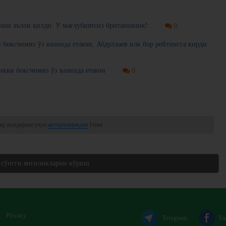
ни эълон қилди. У мағлубиятсиз британиялик!
0
боксчимиз ўз вазнида етакчи, Абдуллаев илк бор рейтингга кирди
кки боксчимиз ўз вазнида етакчи
0
кр қолдириш учун
авторизациядан
ўтинг
 сўнгги янгиликларни кўриш
Privacy
Telegram
Fa