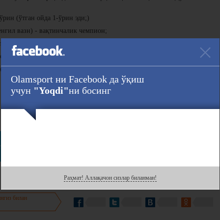
ўрин (ўтган ойда 1-ўрин эди;)
гил вазн) - вақтинчалик чемпион;
ган ойдаги сингари 4-ўрин;
 ойдаги сингари 1-ўрин;
 - 4-ўрин (ўтган ойда ҳам 4-ўринда эди);
Olamsport ни Facebook да ўқиш
- 3-ўрин (ўтган ой ҳам 3-ўринда эди).
учун
"Yoqdi"
ни босинг
Ҳавола :
r
даги саҳифасини кузатинг!
Раҳмат! Аллақачон сизлар биланман!
нгиз билан