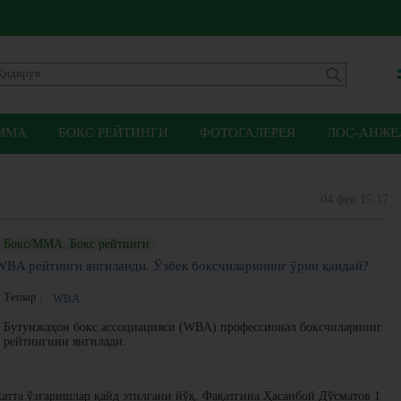
ММА
БОКС РЕЙТИНГИ
ФОТОГАЛЕРЕЯ
ЛОС-АНЖЕЛ
04 фев 15:17
Бокс/ММА, Бокс рейтинги
WBA рейтинги янгиланди. Ўзбек боксчиларининг ўрни қандай?
Теглар :
WBA
Бутунжаҳон бокс ассоциацияси (WBA) профессионал боксчиларнинг
рейтингини янгилади.
катта ўзгаришлар қайд этилгани йўқ. Фақатгина Ҳасанбой Дўсматов 1