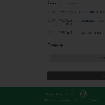
Ўхшаш янгиликлар
12:36
WBА Мурат Гассиевнинг рақиби
12:43
WBA рейтинги янгиланди: икки 
0
19:01
WBA рейтинги ҳам янгиланди: и
Фикрлар
Фи
<
Olamsport.com © 2026
Фойдаланувчи шартномаси
|
Алоқа
|