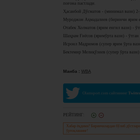
поғона пастлади.
Ҳасанбой Дўсматов - (минимал вазн) 2-
Муроджон Аҳмадалиев (биринчи ярим ен
Отабек Холматов (ярим енгил вазн) - ўт
Шаҳрам Ғиёсов (яримўрта вазн) - ўтган
Исроил Мадримов (супер ярим ўрта вазн)
Бектемир Мелиқўзиев (супер ўрта вазн) 
Манба :
WBA
Olamsport.com сайтининг
Twitte
РЕЙТИНГ:
Хабар ёқдими? Биринчилардан бўлиб дўстлари
ўртоқлашинг!