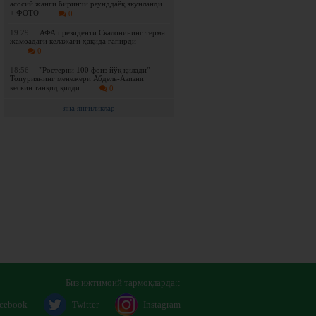
асосий жанги биринчи раунддаёқ якунланди
+ ФОТО
0
19:29
АФА президенти Скалонининг терма
жамоадаги келажаги ҳақида гапирди
0
18:56
"Ростерни 100 фоиз йўқ қилади" —
Топуриянинг менежери Абдель-Азизни
кескин танқид қилди
0
яна янгиликлар
Биз ижтимоий тармоқларда::
cebook
Twitter
Instagram