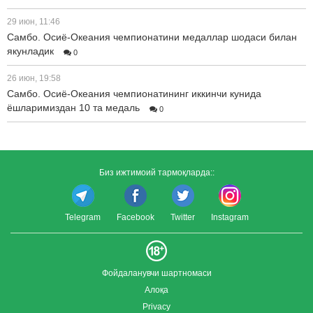
29 июн, 11:46
Самбо. Осиё-Океания чемпионатини медаллар шодаси билан
якунладик
0
26 июн, 19:58
Самбо. Осиё-Океания чемпионатининг иккинчи кунида
ёшларимиздан 10 та медаль
0
Биз ижтимоий тармоқларда::
Telegram
Facebook
Twitter
Instagram
Фойдаланувчи шартномаси
Алоқа
Privacy