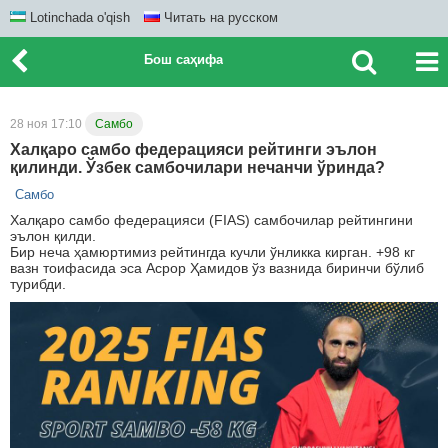
Lotinchada o'qish
Читать на русском
Бош саҳифа
28 ноя 17:10
Самбо
Халқаро самбо федерацияси рейтинги эълон
қилинди. Ўзбек самбочилари нечанчи ўринда?
Самбо
Халқаро самбо федерацияси (FIAS) самбочилар рейтингини
эълон қилди.
Бир неча ҳамюртимиз рейтингда кучли ўнликка кирган. +98 кг
вазн тоифасида эса Асрор Ҳамидов ўз вазнида биринчи бўлиб
турибди.