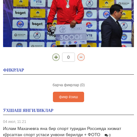
0
ФИКРЛАР
барча фикрлар (0)
фикр ёзиш
ЎХШАШ ЯНГИЛИКЛАР
04 июл, 11:21
Ислам Махачевга яна бир спорт туридан Россияда хизмат
кўрсатган спорт устаси унвони берилди + ФОТО
0