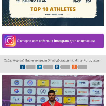
Olamsport.com сайтининг
Instagram
даги саҳифасини
кузатинг!
Хабар ёқдими? Биринчилардан бўлиб дўстларингиз билан ўртоқлашинг!