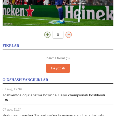
0
FIKRLAR
barcha fikrlar (0)
fikr yozish
O’XSHASH YANGILIKLAR
07 avg, 12:39
Toshkentda og'ir atletika bo'yicha Osiyo chempionati boshlandi
0
07 avg, 11:24
Rodrining transferi "Barselona"ga taxminan qanchaga tushishi