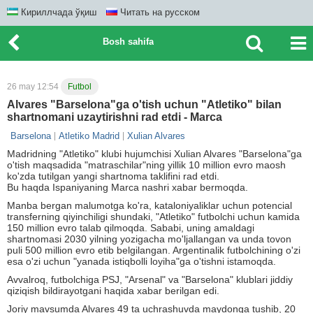
Кириллчада ўқиш
Читать на русском
Bosh sahifa
26 may 12:54
Futbol
Alvares "Barselona"ga o'tish uchun "Atletiko" bilan
shartnomani uzaytirishni rad etdi - Marca
Barselona
Atletiko Madrid
Xulian Alvares
Madridning "Atletiko" klubi hujumchisi Xulian Alvares "Barselona"ga
o'tish maqsadida "matraschilar"ning yillik 10 million evro maosh
ko'zda tutilgan yangi shartnoma taklifini rad etdi.
Bu haqda Ispaniyaning Marca nashri xabar bermoqda.
Manba bergan malumotga ko'ra, kataloniyaliklar uchun potencial
transferning qiyinchiligi shundaki, "Atletiko" futbolchi uchun kamida
150 million evro talab qilmoqda. Sababi, uning amaldagi
shartnomasi 2030 yilning yozigacha mo'ljallangan va unda tovon
puli 500 million evro etib belgilangan. Argentinalik futbolchining o'zi
esa o'zi uchun "yanada istiqbolli loyiha"ga o'tishni istamoqda.
Avvalroq, futbolchiga PSJ, "Arsenal" va "Barselona" klublari jiddiy
qiziqish bildirayotgani haqida xabar berilgan edi.
Joriy mavsumda Alvares 49 ta uchrashuvda maydonga tushib, 20