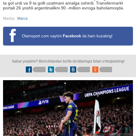
ta gol urdi va 9 ta golli uzatmani amalga oshirdi. Transfermarkt
portali 26 yoshli argentinalikni 90 -million evroga baholamoqda.
Manba :
Marca
Olamsport.com saytini
Facebook
da ham kuzating!
Xabar yoqdimi? Birinchilardan bo'lib do'stlaringiz bilan o'rtoqlashing!