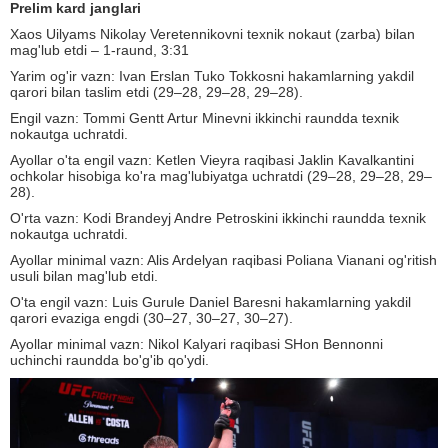
Prelim kard janglari
Xaos Uilyams Nikolay Veretennikovni texnik nokaut (zarba) bilan
mag'lub etdi – 1-raund, 3:31
Yarim og'ir vazn: Ivan Erslan Tuko Tokkosni hakamlarning yakdil
qarori bilan taslim etdi (29–28, 29–28, 29–28).
Engil vazn: Tommi Gentt Artur Minevni ikkinchi raundda texnik
nokautga uchratdi.
Ayollar o'ta engil vazn: Ketlen Vieyra raqibasi Jaklin Kavalkantini
ochkolar hisobiga ko'ra mag'lubiyatga uchratdi (29–28, 29–28, 29–
28).
O'rta vazn: Kodi Brandeyj Andre Petroskini ikkinchi raundda texnik
nokautga uchratdi.
Ayollar minimal vazn: Alis Ardelyan raqibasi Poliana Vianani og'ritish
usuli bilan mag'lub etdi.
O'ta engil vazn: Luis Gurule Daniel Baresni hakamlarning yakdil
qarori evaziga engdi (30–27, 30–27, 30–27).
Ayollar minimal vazn: Nikol Kalyari raqibasi SHon Bennonni
uchinchi raundda bo'g'ib qo'ydi.