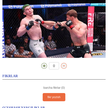
0
FIKRLAR
barcha fikrlar (0)
fikr yozish
O’XSHASH YANGILIKLAR