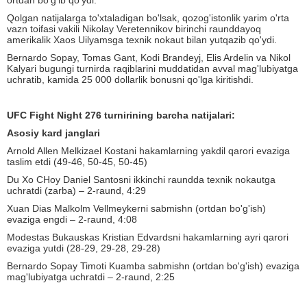
ortdan bo'g'ib qo'ydi.
Qolgan natijalarga to'xtaladigan bo'lsak, qozog'istonlik yarim o'rta
vazn toifasi vakili Nikolay Veretennikov birinchi raunddayoq
amerikalik Xaos Uilyamsga texnik nokaut bilan yutqazib qo'ydi.
Bernardo Sopay, Tomas Gant, Kodi Brandeyj, Elis Ardelin va Nikol
Kalyari bugungi turnirda raqiblarini muddatidan avval mag'lubiyatga
uchratib, kamida 25 000 dollarlik bonusni qo'lga kiritishdi.
UFC Fight Night 276 turnirining barcha natijalari:
Asosiy kard janglari
Arnold Allen Melkizael Kostani hakamlarning yakdil qarori evaziga
taslim etdi (49-46, 50-45, 50-45)
Du Xo CHoy Daniel Santosni ikkinchi raundda texnik nokautga
uchratdi (zarba) – 2-raund, 4:29
Xuan Dias Malkolm Vellmeykerni sabmishn (ortdan bo'g'ish)
evaziga engdi – 2-raund, 4:08
Modestas Bukauskas Kristian Edvardsni hakamlarning ayri qarori
evaziga yutdi (28-29, 29-28, 29-28)
Bernardo Sopay Timoti Kuamba sabmishn (ortdan bo'g'ish) evaziga
mag'lubiyatga uchratdi – 2-raund, 2:25