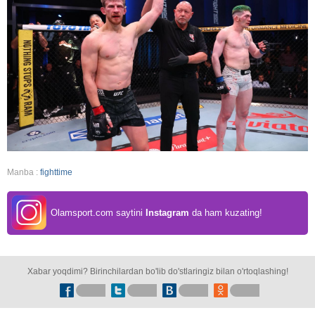
Manba :
fighttime
Olamsport.com saytini
Instagram
da ham kuzating!
Xabar yoqdimi? Birinchilardan bo'lib do'stlaringiz bilan o'rtoqlashing!