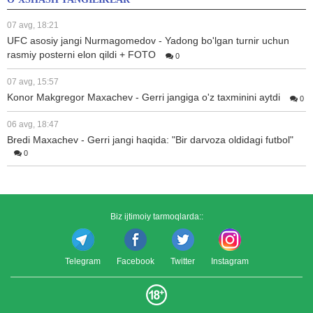
07 avg, 18:21
UFC asosiy jangi Nurmagomedov - Yadong bo'lgan turnir uchun
rasmiy posterni elon qildi + FOTO
0
07 avg, 15:57
Konor Makgregor Maxachev - Gerri jangiga o'z taxminini aytdi
0
06 avg, 18:47
Bredi Maxachev - Gerri jangi haqida: "Bir darvoza oldidagi futbol"
0
Biz ijtimoiy tarmoqlarda::
Telegram
Facebook
Twitter
Instagram