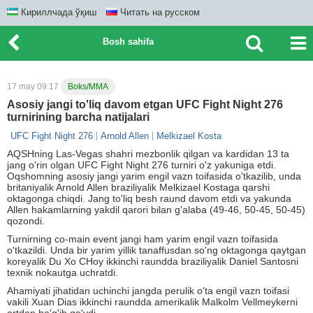
Кириллчада ўқиш
Читать на русском
Bosh sahifa
17 may 09:17
Boks/MMA
Asosiy jangi to'liq davom etgan UFC Fight Night 276
turnirining barcha natijalari
UFC Fight Night 276
Arnold Allen
Melkizael Kosta
AQSHning Las-Vegas shahri mezbonlik qilgan va kardidan 13 ta
jang o'rin olgan UFC Fight Night 276 turniri o'z yakuniga etdi.
Oqshomning asosiy jangi yarim engil vazn toifasida o'tkazilib, unda
britaniyalik Arnold Allen braziliyalik Melkizael Kostaga qarshi
oktagonga chiqdi. Jang to'liq besh raund davom etdi va yakunda
Allen hakamlarning yakdil qarori bilan g'alaba (49-46, 50-45, 50-45)
qozondi.
Turnirning co-main event jangi ham yarim engil vazn toifasida
o'tkazildi. Unda bir yarim yillik tanaffusdan so'ng oktagonga qaytgan
koreyalik Du Xo CHoy ikkinchi raundda braziliyalik Daniel Santosni
texnik nokautga uchratdi.
Ahamiyati jihatidan uchinchi jangda perulik o'ta engil vazn toifasi
vakili Xuan Dias ikkinchi raundda amerikalik Malkolm Vellmeykerni