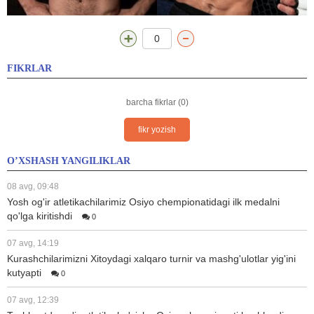
0
FIKRLAR
barcha fikrlar (0)
fikr yozish
O’XSHASH YANGILIKLAR
08 avg, 09:48
Yosh og'ir atletikachilarimiz Osiyo chempionatidagi ilk medalni
qo'lga kiritishdi
0
07 avg, 14:19
Kurashchilarimizni Xitoydagi xalqaro turnir va mashg'ulotlar yig'ini
kutyapti
0
07 avg, 12:39