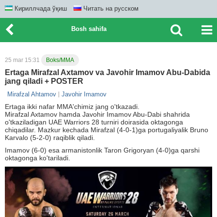
Кириллчада ўқиш
Читать на русском
Bosh sahifa
25 mar 15:31
Boks/MMA
Ertaga Mirafzal Axtamov va Javohir Imamov Abu-Dabida
jang qiladi + POSTER
Mirafzal Ahtamov
Javohir Imamov
Ertaga ikki nafar MMA'chimiz jang o'tkazadi.
Mirafzal Axtamov hamda Javohir Imamov Abu-Dabi shahrida
o'tkaziladigan UAE Warriors 28 turniri doirasida oktagonga
chiqadilar. Mazkur kechada Mirafzal (4-0-1)ga portugaliyalik Bruno
Karvalo (5-2-0) raqiblik qiladi.
Imamov (6-0) esa armanistonlik Taron Grigoryan (4-0)ga qarshi
oktagonga ko'tariladi.