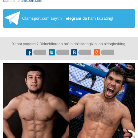
Manba :
olamsport.com
Olamsport.com saytini
Telegram
da ham kuzating!
Xabar yoqdimi? Birinchilardan bo'lib do'stlaringiz bilan o'rtoqlashing!