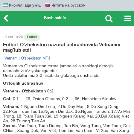
Кириллчада ўқиш
Читать на русском
Bosh sahifa
13 okt 18:26
Futbol
Futbol. O'zbekiston nazorat uchrashuvida Vetnamni
mag'lub etdi
Vetnam
O'zbekiston MTJ
Vetnam va O'zbekiston terma jamoalari o'rtasidagi o'rtoqlik
uchrashuvi o'z yakuniga etdi.
Unda vakillarimiz 2:0 hisobida g'alabaga erishishdi.
O'rtoqlik uchrashuvi
Vetnam - O'zbekiston 0:2
Gol:
0:1 — 26, Oston O'runov, 0:2 — 66, Husniddin Aliqulov.
Vetnam:
1.Nguen Din Trieu, 2.Do Duy Man, 8.Do Xung Dung,
12.Pxan Tuan Tai, 15.Nguen Din Bak, 16.Nguen Tai Son, 17.Vo Min
Trong, 18.Pxam Tuan Xai, 19.Nguen Kuang Xai, 20.Bui Xoang Viet
An, 28.Truong Tien An.
Zaxira:
Van Toan, Tuan Duong, Tan Bin, Vang Tung, Van Toan, Duk
CHien, Xoang Duk, Van Viet, Tien Lin, Van Luan, Vi Xao, Van Xang.