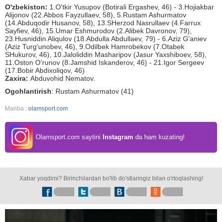
O'zbekiston:
1.O'tkir Yusupov (Botirali Ergashev, 46) - 3.Hojiakbar
Alijonov (22.Abbos Fayzullaev, 58), 5.Rustam Ashurmatov
(14.Abduqodir Husanov, 58), 13.SHerzod Nasrullaev (4.Farrux
Sayfiev, 46), 15.Umar Eshmurodov (2.Alibek Davronov, 79),
23.Husniddin Aliqulov (18.Abdulla Abdullaev, 79) - 6.Aziz G'aniev
(Aziz Turg'unobev, 46), 9.Odilbek Hamrobekov (7.Otabek
SHukurov, 46), 10.Jaloliddin Masharipov (Jasur Yaxshiboev, 58),
11.Oston O'runov (8.Jamshid Iskanderov, 46) - 21.Igor Sergeev
(17.Bobir Abdixoliqov, 46)
Zaxira:
Abduvohid Nematov.
Ogohlantirish
: Rustam Ashurmatov (41)
Manba :
olamsport.com
Olamsport.com saytini
Instagram
da ham kuzating!
Xabar yoqdimi? Birinchilardan bo'lib do'stlaringiz bilan o'rtoqlashing!