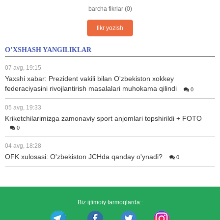
barcha fikrlar (0)
fikr yozish
O’XSHASH YANGILIKLAR
07 avg, 19:15
Yaxshi xabar: Prezident vakili bilan O'zbekiston xokkey
federaciyasini rivojlantirish masalalari muhokama qilindi
0
05 avg, 19:33
Kriketchilarimizga zamonaviy sport anjomlari topshirildi + FOTO
0
04 avg, 18:28
OFK xulosasi: O'zbekiston JCHda qanday o'ynadi?
0
Biz ijtimoiy tarmoqlarda::