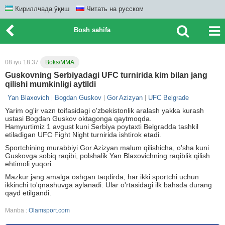
Кириллчада ўқиш
Читать на русском
Bosh sahifa
08 iyu 18:37
Boks/MMA
Guskovning Serbiyadagi UFC turnirida kim bilan jang
qilishi mumkinligi aytildi
Yan Blaxovich
Bogdan Guskov
Gor Azizyan
UFC Belgrade
Yarim og'ir vazn toifasidagi o'zbekistonlik aralash yakka kurash
ustasi Bogdan Guskov oktagonga qaytmoqda.
Hamyurtimiz 1 avgust kuni Serbiya poytaxti Belgradda tashkil
etiladigan UFC Fight Night turnirida ishtirok etadi.
Sportchining murabbiyi Gor Azizyan malum qilishicha, o'sha kuni
Guskovga sobiq raqibi, polshalik Yan Blaxovichning raqiblik qilish
ehtimoli yuqori.
Mazkur jang amalga oshgan taqdirda, har ikki sportchi uchun
ikkinchi to'qnashuvga aylanadi. Ular o'rtasidagi ilk bahsda durang
qayd etilgandi.
Manba :
Olamsport.com