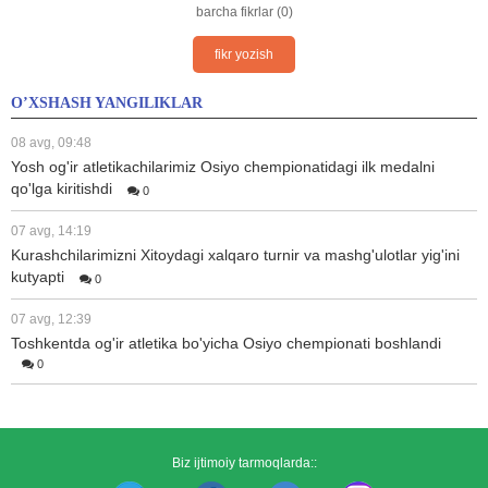
barcha fikrlar (0)
fikr yozish
O’XSHASH YANGILIKLAR
08 avg, 09:48
Yosh og'ir atletikachilarimiz Osiyo chempionatidagi ilk medalni
qo'lga kiritishdi
0
07 avg, 14:19
Kurashchilarimizni Xitoydagi xalqaro turnir va mashg'ulotlar yig'ini
kutyapti
0
07 avg, 12:39
Toshkentda og'ir atletika bo'yicha Osiyo chempionati boshlandi
0
Biz ijtimoiy tarmoqlarda::