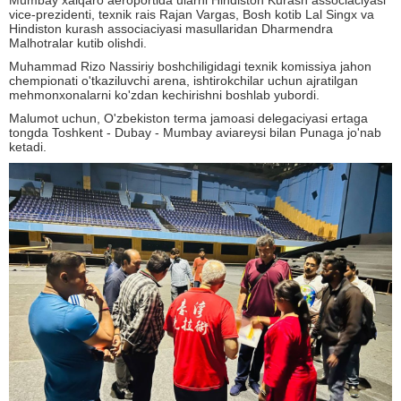
Mumbay xalqaro aeroportida ularni Hindiston Kurash associaciyasi
vice-prezidenti, texnik rais Rajan Vargas, Bosh kotib Lal Singx va
Hindiston kurash associaciyasi masullaridan Dharmendra
Malhotralar kutib olishdi.
Muhammad Rizo Nassiriy boshchiligidagi texnik komissiya jahon
chempionati o'tkaziluvchi arena, ishtirokchilar uchun ajratilgan
mehmonxonalarni ko'zdan kechirishni boshlab yubordi.
Malumot uchun, O'zbekiston terma jamoasi delegaciyasi ertaga
tongda Toshkent - Dubay - Mumbay aviareysi bilan Punaga jo'nab
ketadi.