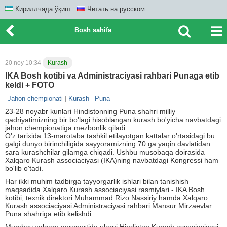
Кириллчада ўқиш
Читать на русском
Bosh sahifa
20 noy 10:34
Kurash
IKA Bosh kotibi va Administraciyasi rahbari Punaga etib
keldi + FOTO
Jahon chempionati
Kurash
Puna
23-28 noyabr kunlari Hindistonning Puna shahri milliy
qadriyatimizning bir bo'lagi hisoblangan kurash bo'yicha navbatdagi
jahon chempionatiga mezbonlik qiladi.
O'z tarixida 13-marotaba tashkil etilayotgan kattalar o'rtasidagi bu
galgi dunyo birinchiligida sayyoramizning 70 ga yaqin davlatidan
sara kurashchilar gilamga chiqadi. Ushbu musobaqa doirasida
Xalqaro Kurash associaciyasi (IKA)ning navbatdagi Kongressi ham
bo'lib o'tadi.
Har ikki muhim tadbirga tayyorgarlik ishlari bilan tanishish
maqsadida Xalqaro Kurash associaciyasi rasmiylari - IKA Bosh
kotibi, texnik direktori Muhammad Rizo Nassiriy hamda Xalqaro
Kurash associaciyasi Administraciyasi rahbari Mansur Mirzaevlar
Puna shahriga etib kelishdi.