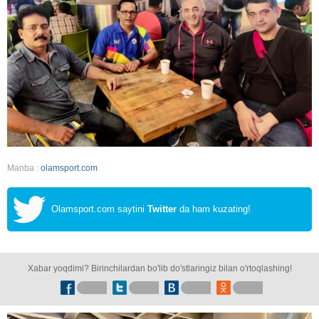
Manba :
olamsport.com
Olamsport.com saytini
Twitter
da ham kuzating!
Xabar yoqdimi? Birinchilardan bo'lib do'stlaringiz bilan o'rtoqlashing!